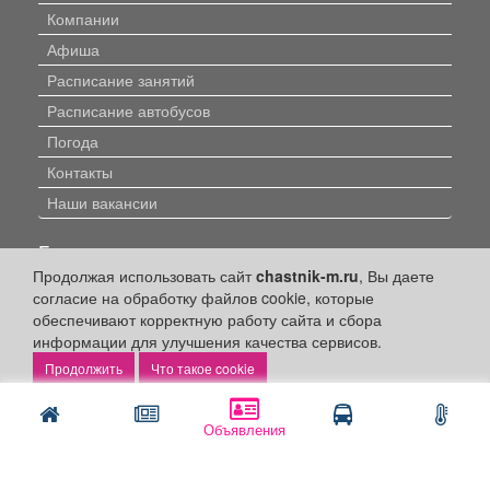
Компании
Афиша
Расписание занятий
Расписание автобусов
Погода
Контакты
Наши вакансии
Быстрые ссылки:
Продолжая использовать сайт
chastnik-m.ru
, Вы даете
Установить приложение
согласие на обработку файлов cookie, которые
обеспечивают корректную работу сайта и сбора
Личный кабинет
информации для улучшения качества сервисов.
Подать объявление
Что такое cookie
Подать объявление в газету
Поздравить
Объявления
Скачать газету "Частник-М"