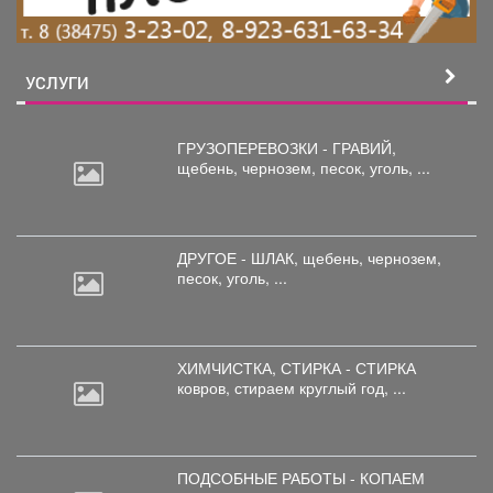
взрослый собственник,
квартира без долгов и
обременений, документы в
порядке. Звоните чтоб
записаться на просмотр!
УСЛУГИ
ГРУЗОПЕРЕВОЗКИ - ГРАВИЙ,
щебень,
чернозем, песок, уголь, ...
ДРУГОЕ - ШЛАК, щебень,
чернозем,
песок, уголь, ...
ХИМЧИСТКА, СТИРКА - СТИРКА
ковров,
стираем круглый год, ...
ПОДСОБНЫЕ РАБОТЫ - КОПАЕМ