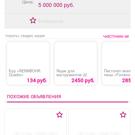
Цена:
5 000 000 руб.
В избранное
ТОВАРЫ, СКИДКИ, АКЦИИ
Бур «RENNBOHR
Ящик для
Пистолет монта
Quadro»
инструментов 22
пены «Fomeron
Basic»
134 руб.
2450 руб.
285 р
ПОХОЖИЕ ОБЪЯВЛЕНИЯ
продам - квартиру
продам - квартиру