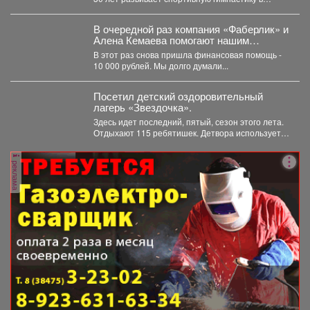
Кузбассе. За...
В очередной раз компания «Фаберлик» и
Алена Кемаева помогают нашим
хвостикам!
В этот раз снова пришла финансовая помощь -
10 000 рублей. Мы долго думали...
Посетил детский оздоровительный
лагерь «Звездочка».
Здесь идет последний, пятый, сезон этого лета.
Отдыхают 115 ребятишек. Детвора использует
каждый день...
реклама