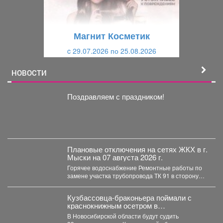
д
ю
у
щ
щ
и
Магнит Косметик
и
й
c 29.07.2026 по 25.08.2026
й
НОВОСТИ
Поздравляем с праздником!
Плановые отключения на сетях ЖКХ в г.
Мыски на 07 августа 2026 г.
Горячее водоснабжение Ремонтные работы по
замене участка трубопровода ТК 91 в сторону
т.37 ул....
Кузбассовца-браконьера поймали с
краснокнижным осетром в
Новосибирске
В Новосибирской области будут судить