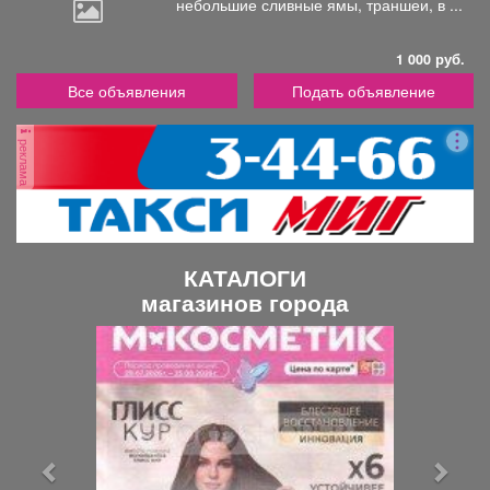
небольшие
сливные ямы, траншеи, в ...
1 000 руб.
Все объявления
Подать объявление
реклама
КАТАЛОГИ
магазинов города
П
С
р
л
е
е
д
д
ы
у