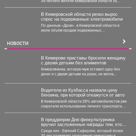
39‑летнего жителя Кемеровской области за
незаконную добычу рыбы, занесённой в...
В Кемеровской области резко вырос
спрос на подержанные электромобили
По данным «Дром», в Кемеровской области в
июле объём продаж подержанных
электромобилей увеличился на 233...
НОВОСТИ
В Кемерове приставы бросили женщину
с двумя детьми без алиментов
Кемеровчанка, которую муж оставил одну без
денег и с двумя детьми на руках, не могла...
Водители из Кузбасса назвали цену
бензина, при которой откажутся от авто
В Кемеровской области 29% автомобилистов уже
сократили использование личного транспорта
из‑за стоимости топлива. При этом...
В преддверии Дня физкультурника
вручил заслуженные награды тем, кто
посвятил свою жизнь спорту и
Среди них - Евгений Сафиулин, который более
воспитанию чемпионов.
30 лет развивает спортивную гимнастику в