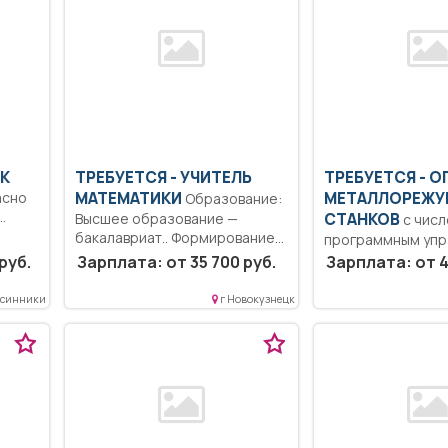
ИК
ТРЕБУЕТСЯ - УЧИТЕЛЬ
ТРЕБУЕТСЯ - О
асно
МАТЕМАТИКИ
МЕТАЛЛОРЕЖ
Образование:
.
Высшее образование —
СТАНКОВ
с чис
бакалавриат.. Формирование
программным упр
способности к логическому...
Образование: Ср
руб.
Зарплата: от 35 700 руб.
Зарплата: от 4
профессионально
Ответственность,
Осинники
г Новокузнецк
дисциплинированн
Изготовление дета