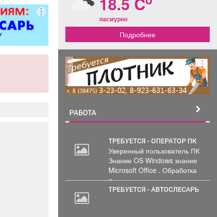
18.5 C
ер»).
пасмурно
Подробнее
реклама
РАБОТА
ТРЕБУЕТСЯ - ОПЕРАТОР ПК
Уверенный пользователь ПК
30
Знание OS Windows знание
000
Microsoft Office . Обработка
руб.
и...
ТРЕБУЕТСЯ - АВТОСЛЕСАРЬ
20
000