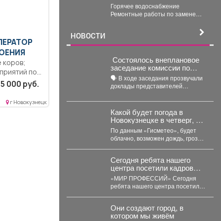
августа 2026 г.
Горячее водоснабжение
Ремонтные работы по замене
участка трубопровода ТК 91 в
сторону т.37 ул....
НОВОСТИ
ПЕРАТОР
ОЕНИЯ
Состоялось внеплановое
 коров;
заседание комиссии по
приятий по
предупреждению и
🗣️ В ходе заседания прозвучали
чной
ликвидации чрезвычайных
5 000 руб.
доклады представителей
ов.....
ситуаций и пожарной
управления образованием,
безопасности
сотрудников МЧС и мысковского
г Новокузнецк
Водоканала. ...
Какой будет погода в
Новокузнецке в четверг, 6
августа?
По данным «Гисметео», будет
облачно, возможен дождь, гроза,
температура воздуха ночью...
Сегодня ребята нашего
центра посетили кадровый
центр «Работа России»
«МИР ПРОФЕССИЙ» Сегодня
ребята нашего центра посетили
кадровый центр «Работа
России» и приняли участие...
Они создают город, в
котором мы живём