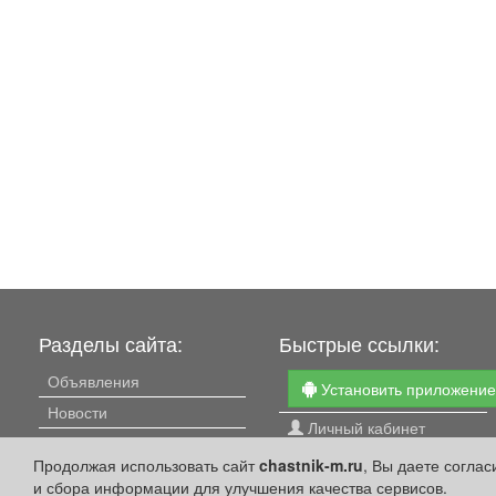
Разделы сайта:
Быстрые ссылки:
Объявления
Установить приложени
Новости
Личный кабинет
Компании
Подать объявление
Продолжая использовать сайт
chastnik-m.ru
, Вы даете согла
Афиша
и сбора информации для улучшения качества сервисов.
Подать объявление в