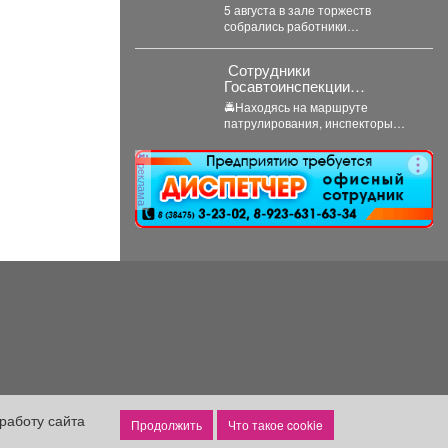
5 августа в зале торжеств
собрались работники
строительной отрасли -
инженеры, архитекторы,
‍ Сотрудники
проектировщики, руководители
Госавтоинспекции
и...
Березовского привлекли к
🚔Находясь на маршруте
ответственности водителя
патрулирования, инспекторы
электросамоката, который
заметили электросамокат, на
перевозил ребенка
котором находилась мать с
реклама
ребенком без мотошлемов....
работу сайта
Что такое cookie