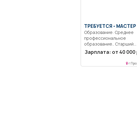
ТРЕБУЕТСЯ - МАСТЕР
Образование: Среднее
профессиональное
образование.. Старший
мастер АВР. Работа с...
Зарплата: от 40 000 
г Про