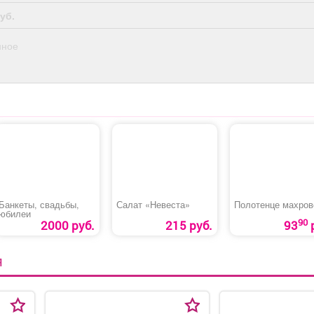
уб.
нное
Банкеты, свадьбы,
Салат «Невеста»
Полотенце махров
юбилеи
90
2000 руб.
215 руб.
93
Я