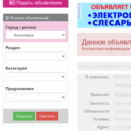
Подать объявление
от
реклама
ви
ме
Фильтр объявлений
Город / регион
П
Данное объявл
Раздел
Контактная информация 
работа
требуется
п
Категория
В компанию:
ИСТОК
ТРЕБУ
Предложение
ПОДС
Вакансия:
Занятость:
постоя
Обязанности:
Согласн
Условия:
Неполны
Адрес:
г Кисе