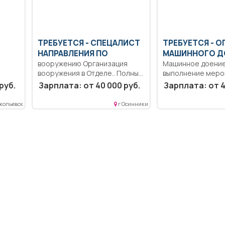
ТРЕБУЕТСЯ - СПЕЦАЛИСТ
ТРЕБУЕТСЯ - О
НАПРАВЛЕНИЯ ПО
МАШИННОГО Д
вооружению Организация
Машинное доение
вооружения в Отделе.. Полный
выполнение меро
рабочий день..
повышению моло
руб.
Зарплата: от 40 000 руб.
Зарплата: от 4
продуктивности кор
копьевск
г Осинники