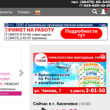
тел. (38475) 65-545
+7 923-625-02-51
Проекты
Товары
реклама
реклама
 УСЛУГИ -
А, СТИРКА
 ковров,
руглый год,
и привезем
а, стирка
латно.
Сейчас в г. Киселевск
рам скидка
(16:00)
o
ика «Чистый