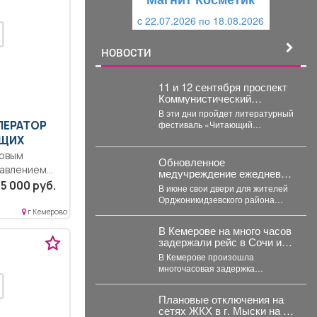
и
й
c 29.07.2026 по 25.08.2026
й
НОВОСТИ
11 и 12 сентября проспект
Коммунистический
превратится в огромную
В эти дни пройдет литературный
литературную сцену под
ПЕРАТОР
фестиваль «Читающий
открытым небом.
Междуреченск»!
УЩИХ
ловым
Обновленное
авлением
медучреждение ежедневно
еднее
принимает по 180
5 000 руб.
В июне свои двери для жителей
пациентов.
е.
Орджоникидзевского района
распахнула поликлиника № 6
г Кемерово
Первой горбольницы. В...
ость..
В Кемерове на много часов
лей...
задержали рейс в Сочи из-
за опасности
В Кемерове произошла
многочасовая задержка
авиарейса из-за ограничений,
которые ввела Росавиация.
Плановые отключения на
Утром в четверг,...
сетях ЖКХ в г. Мыски на 07