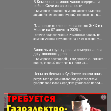
В Кемерове на много часов задержали
рейс в Сочи из-за опасности
В Кемерове произошла многочасовая задержка
авиарейса из-за ограничений, которые ввела
Росавиация. Утром в четверг,...
Плановые отключения на сетях ЖКХ в г.
Мыски на 07 августа 2026 г.
Горячее водоснабжение Ремонтные работы по
замене участка трубопровода ТК 91 в сторону
т.37 ул....
Бинокль и трусы довели кемеровчанина
до уголовного дела
В Кемерове росгвардейцы задержали 20-летнего
парня, который пытался вынести из
гипермаркета необычный комплектвещей. В...
Цены на бензин в Кузбассе пошли вниз.
результате работы штаба под руководством
губернатора Ильи Середюка удалось за неделю
увеличить на 21% количество...
реклама