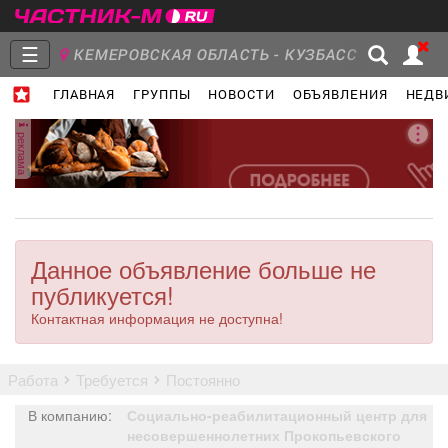
☰
КЕМЕРОВСКАЯ ОБЛАСТЬ - КУЗБАСС
ГЛАВНАЯ
ГРУППЫ
НОВОСТИ
ОБЪЯВЛЕНИЯ
НЕДВ
Главная
Группы
Новости
реклама
Объявления
Недвижимость
Услуги
Данное объявление больше не
публикуется!
Контактная информация не доступна!
Работа
Транспорт
Компании
работа
требуется
постоянно
В компанию:
Социально-реабилитационный центр для
несовершеннолетних Прокопьевского