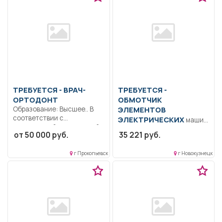
ТРЕБУЕТСЯ - ВРАЧ-
ТРЕБУЕТСЯ -
ОРТОДОНТ
ОБМОТЧИК
Образование: Высшее.. В
ЭЛЕМЕНТОВ
соответствии с
ЭЛЕКТРИЧЕСКИХ
машин
должностной инструкцией,
Образование: Среднее
от 50 000 руб.
35 221 руб.
утвержденной в...
профессиональное
образование.. Обмотка
г Прокопьевск
г Новокузнецк
элементов электрических
машин средней...