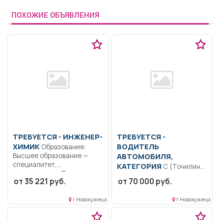
ПОХОЖИЕ ОБЪЯВЛЕНИЯ
ТРЕБУЕТСЯ - ИНЖЕНЕР-
ТРЕБУЕТСЯ -
ХИМИК
ВОДИТЕЛЬ
Образование:
Высшее образование —
АВТОМОБИЛЯ,
специалитет,
КАТЕГОРИЯ
С (Точилино)
магистратура.. Проведение
Управление
от 35 221 руб.
от 70 000 руб.
лабораторных испытаний...
автотранспортным
средством (КАМАЗ) в
г Новокузнецк
г Новокузнецк
соответствии с
назначением...