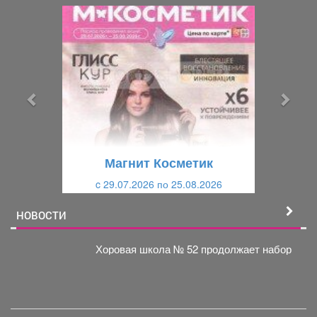
П
С
р
л
е
е
д
д
ы
у
д
ю
у
щ
щ
и
Магнит Косметик
и
й
c 29.07.2026 по 25.08.2026
й
НОВОСТИ
Хоровая школа № 52 продолжает набор