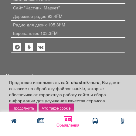
Сайт "Частник. Маркет"
Дорожное радио 93.4FM
Радио для двоих 105.3FM
Европа плюс 103.3FM
Политика конфиденциальности
Продолжая использовать сайт
chastnik-m.ru
, Вы даете
Публикации с пометкой «Реклама», «На правах рекламы»,
согласие на обработку файлов cookie, которые
«Партнёрский проект» оплачены рекламодателем.
Редакция сайта не несет ответственности за достоверность
обеспечивают корректную работу сайта и сбора
информации, содержащейся в рекламных материалах и
информации для улучшения качества сервисов.
объявлениях.
Что такое cookie
+16
© 2006-2026
ООО "Частник-М"
Объявления