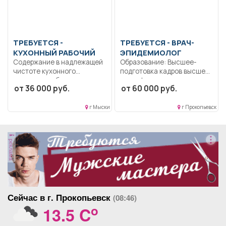
ТРЕБУЕТСЯ -
ТРЕБУЕТСЯ - ВРАЧ-
КУХОННЫЙ РАБОЧИЙ
ЭПИДЕМИОЛОГ
Содержание в надлежащей
Образование: Высшее-
чистоте кухонного
подготовка кадров высшей
инвентаря, оборудования и
квалификации..
от 36 000 руб.
от 60 000 руб.
помещения...
Осуществляет свою работу
в...
г Мыски
г Прокопьевск
реклама
Сейчас в г. Прокопьевск
(08:46)
o
13.5 C