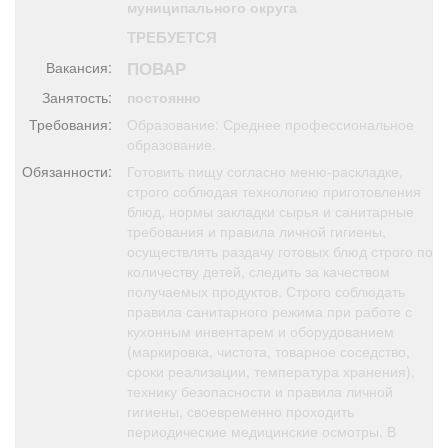
муниципального округа
Афиша
Обучение
Проекты
ТРЕБУЕТСЯ
ПОВАР
Вакансия:
Занятость:
постоянно
Требования:
Образование: Среднее профессиональное
Товары
Поздравления
Погода
образование.
Обязанности:
Готовить пищу согласно меню-раскладке,
строго соблюдая технологию приготовления
блюд, нормы закладки сырья и санитарные
требования и правила личной гигиены,
ТВ программа
Я - пенсионер
осуществлять раздачу готовых блюд строго по
количеству детей, следить за качеством
получаемых продуктов. Строго соблюдать
правила санитарного режима при работе с
кухонным инвентарем и оборудованием
(маркировка, чистота, товарное соседство,
сроки реализации, температура хранения),
технику безопасности и правила личной
гигиены, своевременно проходить
периодические медицинские осмотры. В