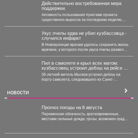
Действительно востребованная мера
поддержки.
Активность пользования пунктами проката
существенно выросла за последнюю неделю,
после того как губернатор поручил включить...
Укус пчелы едва не убил кузбассовца -
случился инфаркт
В Новокузнецке врачам удалось сохранить жизнь
мужчине, у которого после укуса пчелы развился
тяжелейший инфаркт....
Пил в самолете и крыл всех матом:
кузбассовец устроил дебош на рейсе из
Петербурга
35-летний житель Мысков устроил дебош на
борту самолета, следовавшего из Санкт-
Петербурга в Новокузнецк. Мужчина пил...
НОВОСТИ
Прогноз погоды на 6 августа
Переменная облачность, кратковременные,
местами сильные дожди, грозы, возможен град.
Утром туманы. Ветер юго-западный 4-9 м/с,...