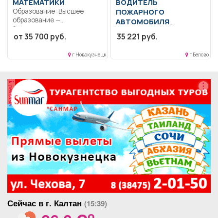
МАТЕМАТИКИ
ВОДИТЕЛЬ
Образование: Высшее
ПОЖАРНОГО
образование —
АВТОМОБИЛЯ
бакалавриат..
Образование: Среднее
от 35 700 руб.
35 221 руб.
Формирование
профессиональное
способности к
образование.. В
логическому...
г Новокузнецк
г Белово
соответствии с
должностной
инструкцией,...
реклама
Сейчас в г. Калтан
(15:39)
o