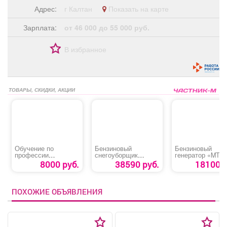
Адрес:
г Калтан
Показать на карте
Зарплата:
от 46 000 до 55 000 руб.
В избранное
ТОВАРЫ, СКИДКИ, АКЦИИ
Обучение по
Бензиновый
Бензиновый
профессии
снегоуборщик
генератор «MTX 
«Делопроизводител
«Sturm STG7453»
3500»
8000 руб.
38590 руб.
18100 р
ь»
ПОХОЖИЕ ОБЪЯВЛЕНИЯ