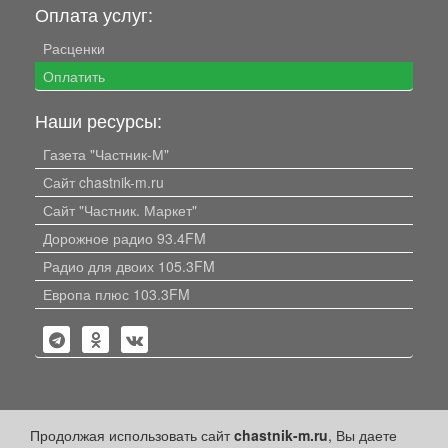
Оплата услуг:
Расценки
Оплатить
Наши ресурсы:
Газета "Частник-М"
Сайт chastnik-m.ru
Сайт "Частник. Маркет"
Дорожное радио 93.4FM
Радио для двоих 105.3FM
Европа плюс 103.3FM
Политика конфиденциальности
Продолжая использовать сайт
chastnik-m.ru
, Вы даете