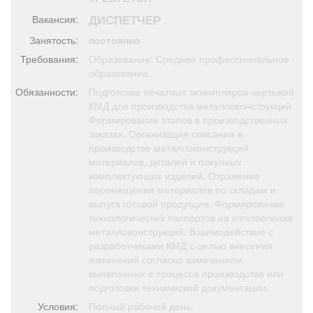
Афиша
Обучение
Проекты
ДИСПЕТЧЕР
Вакансия:
Занятость:
постоянно
Требования:
Образование: Среднее профессиональное
образование.
Товары
Поздравления
Погода
Обязанности:
Подготовка печатных экземпляров чертежей
КМД для производства металлоконструкций.
Формирование этапов в производственных
заказах. Организация списания в
производстве металлоконструкций
материалов, деталей и покупных
ТВ программа
Я - пенсионер
комплектующих изделий. Отражение
перемещения материалов по складам и
выпуск готовой продукции. Формирование
технологических паспортов на изготовление
металлоконструкций. Взаимодействие с
разработчиками КМД с целью внесения
изменений согласно замечаниям,
выявленных в процессе производства или
подготовки технической документации.
Условия:
Полный рабочий день.