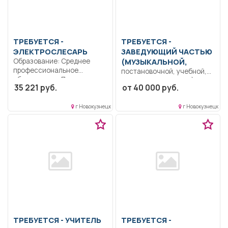
ТРЕБУЕТСЯ -
ТРЕБУЕТСЯ -
ЭЛЕКТРОСЛЕСАРЬ
ЗАВЕДУЮЩИЙ ЧАСТЬЮ
Образование: Среднее
(МУЗЫКАЛЬНОЙ,
профессиональное
постановочной, учебной,
образование.. Производит
художественнойи др.)
35 221 руб.
от 40 000 руб.
доставку, сортировку,
Прием и консультации
проверку комплектности,...
посетителей автошколы.
г Новокузнецк
г Новокузнецк
Организационное...
ТРЕБУЕТСЯ - УЧИТЕЛЬ
ТРЕБУЕТСЯ -