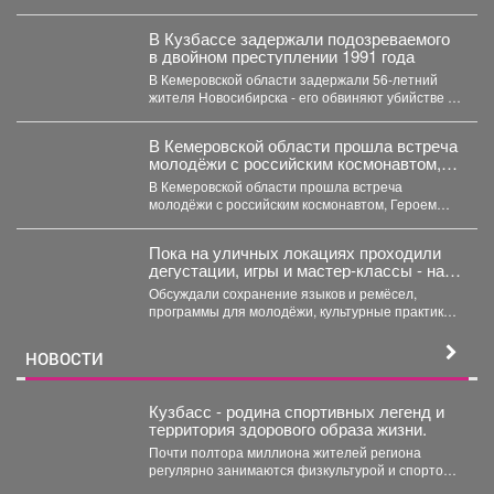
В Кузбассе задержали подозреваемого
в двойном преступлении 1991 года
В Кемеровской области задержали 56‑летний
жителя Новосибирска - его обвиняют убийстве и
покушении на убийство,...
В Кемеровской области прошла встреча
молодёжи с российским космонавтом,
Героем Российской Федерации
В Кемеровской области прошла встреча
Александром Лазуткиным
молодёжи с российским космонавтом, Героем
Российской Федерации Александром
Лазуткиным, который...
Пока на уличных локациях проходили
дегустации, игры и мастер‑классы - на
секционных площадках кипела
Обсуждали сохранение языков и ремёсел,
серьезная работа
программы для молодёжи, культурные практики
и как связать традиции с...
НОВОСТИ
Кузбасс - родина спортивных легенд и
территория здорового образа жизни.
Почти полтора миллиона жителей региона
регулярно занимаются физкультурой и спортом.
Грани кузбасского спорта -...