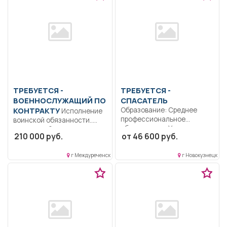
ТРЕБУЕТСЯ -
ТРЕБУЕТСЯ -
ВОЕННОСЛУЖАЩИЙ ПО
СПАСАТЕЛЬ
КОНТРАКТУ
Образование: Среднее
Исполнение
профессиональное
воинской обязанности..
образование.. Участие в
Полный рабочий день.
210 000 руб.
от 46 600 руб.
проведении мероприятий
Военный комиссариат
во...
проводит набор...
г Междуреченск
г Новокузнецк