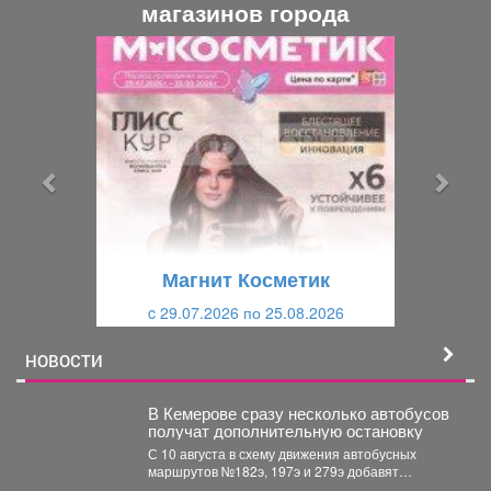
магазинов города
П
С
р
л
е
е
д
д
ы
у
д
ю
у
щ
щ
и
Магнит Косметик
и
й
c 29.07.2026 по 25.08.2026
й
НОВОСТИ
В Кемерове сразу несколько автобусов
получат дополнительную остановку
С 10 августа в схему движения автобусных
маршрутов №182э, 197э и 279э добавят
остановку "деревня...