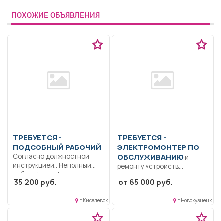
ПОХОЖИЕ ОБЪЯВЛЕНИЯ
ТРЕБУЕТСЯ -
ТРЕБУЕТСЯ -
ПОДСОБНЫЙ РАБОЧИЙ
ЭЛЕКТРОМОНТЕР ПО
Согласно должностной
ОБСЛУЖИВАНИЮ
и
инструкцией.. Неполный
ремонту устройств
рабочий день/неполная
сигнализации,
35 200 руб.
от 65 000 руб.
рабочая неделя..
централизации и
блокировки Организована
г Киселевск
г Новокузнецк
доставка автобусами.....