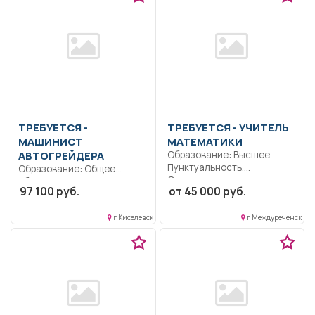
ТРЕБУЕТСЯ -
ТРЕБУЕТСЯ - УЧИТЕЛЬ
МАШИНИСТ
МАТЕМАТИКИ
АВТОГРЕЙДЕРА
Образование: Высшее.
Пунктуальность.
Образование: Общее
Ответственность.
образование.. Выполнение
97 100 руб.
от 45 000 руб.
Дисциплинированность..
механизированных работ с
Обучение и воспитание
применением
обучающихся с...
г Киселевск
г Междуреченск
автогрейдера...