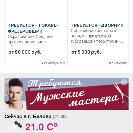
ТРЕБУЕТСЯ - ТОКАРЬ-
ТРЕБУЕТСЯ - ДВОРНИК
ФРЕЗЕРОВЩИК
Соблюдение чистоты и
порядка придомовой
Образование: Среднее
(убираемой) территории..
профессиональное
Неполный рабочий...
образование.. Токарная
от 80 000 руб.
от 5 000 руб.
обработка деталей:
проточка конусов,...
г Новокузнецк
г Кемерово
реклама
Сейчас в г. Белово
(21:00)
o
21.0 C