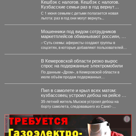
Кешбэк с налогов. Кешбэк с налогов.
Кузбасские семьи раз в год вернут
часть уплаченных денег
С 1 июня семьям с детьми полагается новая
льгота: раз в год они могут вернуть...
Мошенники под видом сотрудников
маркетплейсов обманывают россиян, у
которых скоро день рождения.
✅Суть схемы: аферисты создают группы в
соцсетях, в которые добавляют пользователей в
преддверии их дня...
В Кемеровской области резко вырос
спрос на подержанные электромобили
По данным «Дром», в Кемеровской области в
июле объём продаж подержанных
электромобилей увеличился на 233...
Пил в самолете и крыл всех матом:
кузбассовец устроил дебош на рейсе из
Петербурга
35-летний житель Мысков устроил дебош на
борту самолета, следовавшего из Санкт-
Петербурга в Новокузнецк. Мужчина пил...
реклама