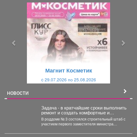
П
С
р
л
е
е
д
д
ы
у
д
ю
у
щ
щ
и
Магнит Косметик
и
й
c 29.07.2026 по 25.08.2026
й
НОВОСТИ
Задача - в кратчайшие сроки выполнить
ремонт и создать комфортные и
безопасные условия для будущих мам
В роддоме № 3 состоялся строительный штаб с
и новорождённых.
участием первого заместителя министра
здравоохранения Кузбасса, руководства...