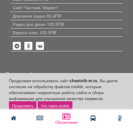
Сайт "Частник. Маркет"
Дорожное радио 93.4FM
Радио для двоих 105.3FM
Европа плюс 103.3FM
Политика конфиденциальности
Продолжая использовать сайт
chastnik-m.ru
, Вы даете
Публикации с пометкой «Реклама», «На правах рекламы»,
согласие на обработку файлов cookie, которые
«Партнёрский проект» оплачены рекламодателем.
Редакция сайта не несет ответственности за достоверность
обеспечивают корректную работу сайта и сбора
информации, содержащейся в рекламных материалах и
информации для улучшения качества сервисов.
объявлениях.
Что такое cookie
+16
© 2006-2026
ООО "Частник-М"
Объявления