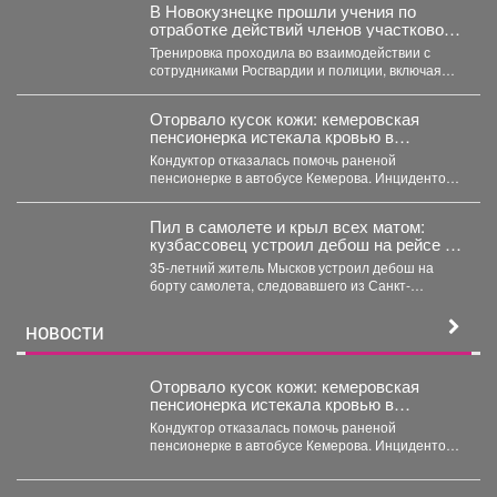
В Новокузнецке прошли учения по
отработке действий членов участковой
избирательной комиссии в нештатных
Тренировка проходила во взаимодействии с
ситуациях на предстоящих выборах.
сотрудниками Росгвардии и полиции, включая
специалистов кинологической службы.
Оторвало кусок кожи: кемеровская
пенсионерка истекала кровью в
автобусе
Кондуктор отказалась помочь раненой
пенсионерке в автобусе Кемерова. Инцидентом
заинтересовались СК РФ. Следственный
комитет...
Пил в самолете и крыл всех матом:
кузбассовец устроил дебош на рейсе из
Петербурга
35-летний житель Мысков устроил дебош на
борту самолета, следовавшего из Санкт-
Петербурга в Новокузнецк. Мужчина пил...
НОВОСТИ
Оторвало кусок кожи: кемеровская
пенсионерка истекала кровью в
автобусе
Кондуктор отказалась помочь раненой
пенсионерке в автобусе Кемерова. Инцидентом
заинтересовались СК РФ. Следственный
комитет...