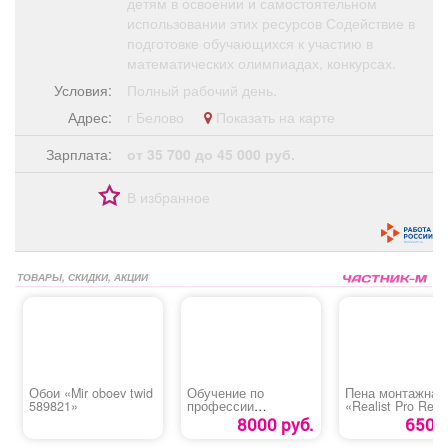
детям в освоении и самостоятельном
использовании этих ресурсов Содействие в
подготовке обучающихся к участию в
математических олимпиадах, конкурсах.
Условия:
Полный рабочий день.
Адрес:
г Белово
Показать на карте
Зарплата:
от 35 700 до 45 000 руб.
В избранное
ТОВАРЫ, СКИДКИ, АКЦИИ
Обои «Mir oboev twid
Обучение по
Пена монтажная
589821»
профессии
«Realist Pro Red 
«Оператор
ЛЕТО»
8000 руб.
650 р
(машинист) крана-
манипулятора»