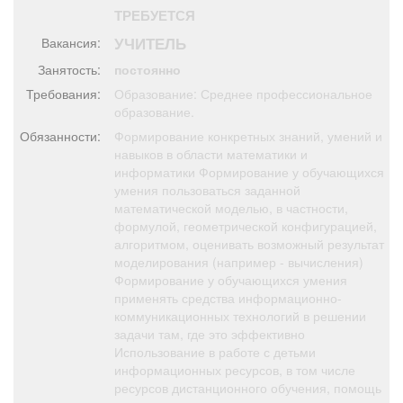
Афиша
Обучение
Проекты
ТРЕБУЕТСЯ
УЧИТЕЛЬ
Вакансия:
Занятость:
постоянно
Требования:
Образование: Среднее профессиональное
образование.
Товары
Поздравления
Погода
Обязанности:
Формирование конкретных знаний, умений и
навыков в области математики и
информатики Формирование у обучающихся
умения пользоваться заданной
математической моделью, в частности,
ТВ программа
Я - пенсионер
формулой, геометрической конфигурацией,
алгоритмом, оценивать возможный результат
моделирования (например - вычисления)
Формирование у обучающихся умения
применять средства информационно-
коммуникационных технологий в решении
задачи там, где это эффективно
Использование в работе с детьми
информационных ресурсов, в том числе
ресурсов дистанционного обучения, помощь