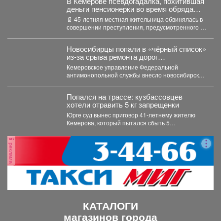
В Кемерове псевдогадалка, похитившая
деньги пенсионерки во время обряда
снятия порчи, отправилась в колонию-
📄 45-летняя местная жительница обвинялась в
поселение
совершении преступления, предусмотренного ч.
2 ст. 158 УК РФ...
Новосибирцы попали в «чёрный список»
из‑за срыва ремонта дорог
Прокопьевска
Кемеровское управление Федеральной
антимонопольной службы внесло новосибирскую
компанию ООО «Сибдорстрой» в реестр
недобросовестных поставщиков. Речь...
Попался на трассе: кузбассовцев
хотели отравить 5 кг запрещенки
Юрге суд вынес приговор 41-летнему жителю
Кемерова, который пытался сбыть 5
килограммов синтетических наркотиков. ...
реклама
КАТАЛОГИ
магазинов города