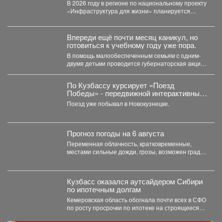
общественных пространств.
В 2026 году в регионе по национальному проекту
«Инфраструктура для жизни» планируется
обновить 115 общественных...
Впереди ещё почти месяц каникул, но
готовиться к учебному году уже пора.
В помощь малообеспеченным семьям c одним-
двумя детьми проводится губернаторская акция
«Первое сентября - каждому школьнику»....
По Кузбассу курсирует «Поезд
Победы» - передвижной интерактивный
музей, рассказывающий о событиях
Поезд уже побывал в Новокузнецке.
Великой Отечественной войны.
Прогноз погоды на 6 августа
Переменная облачность, кратковременные,
местами сильные дожди, грозы, возможен град.
Утром туманы. Ветер юго-западный 4-9 м/с,...
Кузбасс оказался аутсайдером Сибири
по ипотечным долгам
Кемеровская область обогнала почти всех в СФО
по росту просрочки по ипотеке на строящееся
жильё....