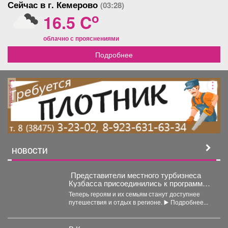
Сейчас в г. Кемерово
(03:28)
горячая вода. Квартира
светлая, теплая, с хорошим
o
16.5 C
ремонтом, окна выходят на
обе стороны. Вся мебель
облачно с прояснениями
(не техника), которая есть
на фото-остается, как
Подробнее
говорится -заходи и живи! В
коридоре большой
встроенный шкаф.
Отдельный тамбур на две
реклама
квартиры, что увеличивает
звукоизоляцию, хорошие
соседи. Один взрослый
собственник, без
обременений. Приходите,
смотрите, уверена, вы
НОВОСТИ
влюбитесь в эту квартиру с
первого взгляда!
Представители местного турбизнеса
Кузбасса присоединились к программе
поддержки участников СВО и их
Теперь героям и их семьям станут доступнее
близкихне.
путешествия и отдых в регионе. ▶️ Подробнее...