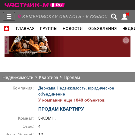
☰
КЕМЕРОВСКАЯ ОБЛАСТЬ - КУЗБАСС
ГЛАВНАЯ
ГРУППЫ
НОВОСТИ
ОБЪЯВЛЕНИЯ
НЕДВ
Главная
Группы
Новости
реклама
Объявления
Недвижимость
Услуги
недвижимость
квартира
продам
Компания:
Держава Недвижимость, юридическое
объединение
У компании еще 1848 объектов
Работа
Транспорт
Компании
ПРОДАМ КВАРТИРУ
Комнат:
3-КОМН.
Этаж:
4
Всего Этажей:
12