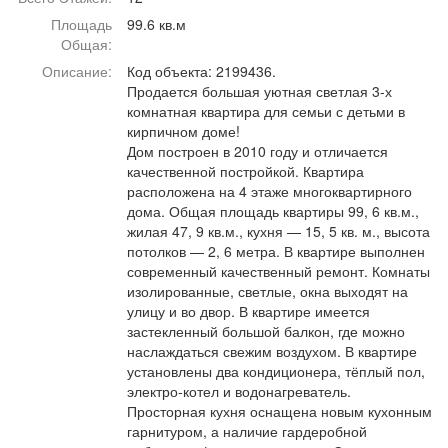
Афиша
Обучение
Проекты
Площадь
99.6 кв.м
Общая:
Описание:
Код объекта: 2199436.
Продается большая уютная светлая 3-х
комнатная квартира для семьи с детьми в
Товары
Поздравления
Погода
кирпичном доме!
Дом построен в 2010 году и отличается
качественной постройкой. Квартира
расположена на 4 этаже многоквартирного
дома. Общая площадь квартиры 99, 6 кв.м.,
жилая 47, 9 кв.м., кухня — 15, 5 кв. м., высота
ТВ программа
Я - пенсионер
потолков — 2, 6 метра. В квартире выполнен
современный качественный ремонт. Комнаты
изолированные, светлые, окна выходят на
улицу и во двор. В квартире имеется
застекленный большой балкон, где можно
наслаждаться свежим воздухом. В квартире
установлены два кондиционера, тёплый пол,
электро-котел и водонагреватель.
Просторная кухня оснащена новым кухонным
гарнитуром, а наличие гардеробной