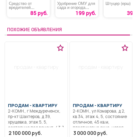
Средство от
Удобрение ОМУ для
Штуцер (ерш)
вредителей
сада и огорода
Табачное мыло
«Универсал»
85 руб.
199 руб.
39 р
ПОХОЖИЕ ОБЪЯВЛЕНИЯ
продам - квартиру
продам - квартиру
ПРОДАМ -
КВАРТИРУ
ПРОДАМ -
КВАРТИРУ
2-КОМН., г Междуреченск,
2-КОМН., ул Комарова, д 2,
пр-кт Шахтеров, д 39,
кв 34, этаж 4, 5, состояние
хрущевка, этаж 5, 5,
отличное, 45 кв.м,
состояние под ремонт, 43,7
пластиковые окна, новая
2 100 000 руб.
3 000 000 руб.
кв.м, 27,5 кв.м, пластиковые
сантехника, застекленный