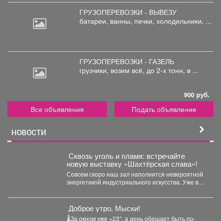
ГРУЗОПЕРЕВОЗКИ - ВЫВЕЗУ
батареи,
ванны, печки, холодильники, ...
ГРУЗОПЕРЕВОЗКИ - ГАЗЕЛЬ
грузчики,
возим всё, до 2-х тонн, в ...
900 руб.
Все объявления
Подать объявление
НОВОСТИ
️ Сквозь уголь и пламя: встречайте
новую выставку «Шахтёрская слава»!
Совсем скоро наш зал наполнится невероятной
энергетикой индустриального искусства. Уже в
эту среду, 5 августа,...
️ Доброе утро, Мыски!
🌡За окном уже +23°, а день обещает быть по-