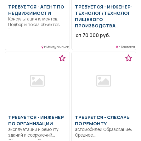
ТРЕБУЕТСЯ - АГЕНТ ПО
ТРЕБУЕТСЯ - ИНЖЕНЕР-
НЕДВИЖИМОСТИ
ТЕХНОЛОГ/ТЕХНОЛОГ
Консультация клиентов.
ПИЩЕВОГО
Подбор и показ объектов..
ПРОИЗВОДСТВА
Возможно в качестве
Калькуляция и
от 70 000 руб.
подработки. Обучение...
приготовление блюд
паназиатской кухни по
г Междуреченск
г Таштагол
традиционным рецептам...
ТРЕБУЕТСЯ - ИНЖЕНЕР
ТРЕБУЕТСЯ - СЛЕСАРЬ
ПО ОРГАНИЗАЦИИ
ПО РЕМОНТУ
эксплуатации и ремонту
автомобилей Образование:
зданий и сооружений
Среднее
Образование: Среднее
профессиональное