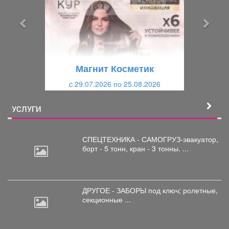
д
д
ы
у
д
ю
у
щ
щ
и
Магнит Косметик
и
й
c 29.07.2026 по 25.08.2026
й
УСЛУГИ
СПЕЦТЕХНИКА - САМОГРУЗ-эвакуатор,
борт
- 5 тонн, кран - 3 тонны. ...
ДРУГОЕ - ЗАБОРЫ под
ключ; ролетные,
секционные ...