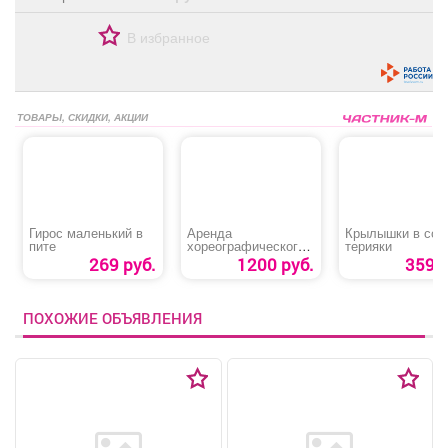
В избранное
ТОВАРЫ, СКИДКИ, АКЦИИ
Гирос маленький в
Аренда
Крылышки в соу
пите
хореографического
терияки
зала
269 руб.
1200 руб.
359 р
ПОХОЖИЕ ОБЪЯВЛЕНИЯ