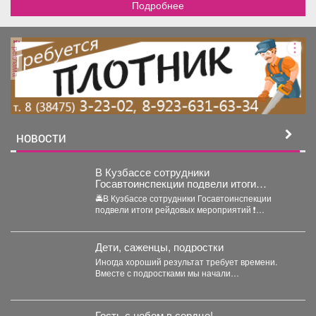
Подробнее
реклама
НОВОСТИ
В Кузбассе сотрудники
Госавтоинспекции подвели итоги
рейдовых мероприятий
🚔В Кузбассе сотрудники Госавтоинспекции
подвели итоги рейдовых мероприятий ❗️
Основная цель мероприятий - стабилизация...
Дети, саженцы, подростки
Иногда хороший результат требует времени.
Вместе с подростками мы начали
самостоятельно готовить будущие деревья...
Гость с небом в сердце!