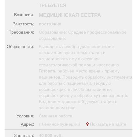
Афиша
Обучение
Проекты
ТРЕБУЕТСЯ
МЕДИЦИНСКАЯ СЕСТРА
Вакансия:
Занятость:
постоянно
Требования:
Образование: Среднее профессиональное
образование.
Товары
Поздравления
Погода
Обязанности:
Выполнять лечебно-диагностические
назначения врача-стоматолога и
ассистировать ему в оказании
стоматологической помощи населению.
Готовить рабочее место врача к приему
ТВ программа
Я - пенсионер
пациентов. Проводить обработку инструмента
для работы с пациентами, текущую
дезинфекцию в лечебном кабинете,
дезинфекционную обработку поверхностей.
Ведение медицинской документации в
электронном виде.
Условия:
Сменная работа.
Адрес:
г Ленинск-Кузнецкий
Показать на карте
Зарплата:
40 000 руб.