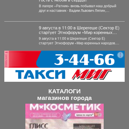
В лагере «Ратник» вновь побывал наш добрый
друг и наставник - Вадим Львович Ляпин,
представитель...
9 августа в 11:00 в Шерегеше (Сектор Е)
стартует Этнофорум «Мир коренных
народов.
9 августа в 11:00 в Шерегеше (Сектор Е)
стартует Этнофорум «Мир коренных народов.
Традиции предков»....
реклама
КАТАЛОГИ
магазинов города
П
С
р
л
е
е