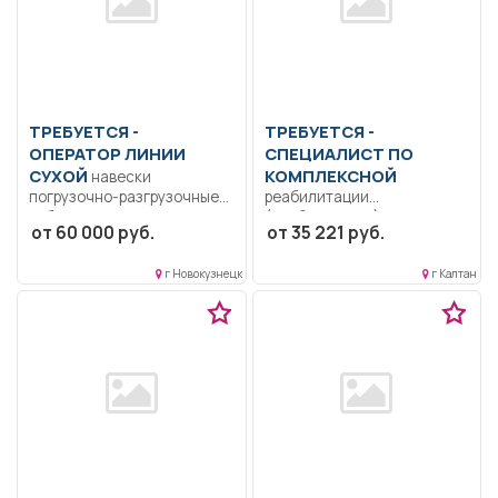
ТРЕБУЕТСЯ -
ТРЕБУЕТСЯ -
ОПЕРАТОР ЛИНИИ
СПЕЦИАЛИСТ ПО
СУХОЙ
КОМПЛЕКСНОЙ
навески
погрузочно-разгрузочные
реабилитации
работы на участке фасовки.
(реабилитолог)
от 60 000 руб.
от 35 221 руб.
Полный рабочий день.
Образование: Среднее
График 2/2...
профессиональное
г Новокузнецк
г Калтан
образование..
Реабилитация и
абилитация детей-
инвалидов.....