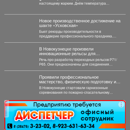
настоящему жарким. Днём температура
поднимется до +32°....
Новое производственное достижение на
шахте «Усковская»
Бьют рекорды производительности в
преддверие профессионального праздника.
Сразу две бригады проходчиков шахты
«Усковская» с разницей...
В Новокузнецке произвели
инновационные рельсы для
тяжеловесного движения
Речь про разработку переходных рельсов Р71/
Р65. Они предназначены для соединения
рельсов двух типов в путях...
Проявили профессиональное
мастерство, физическую подготовку и
командный дух.
В Новокузнецке стартовали гарнизонные
соревнования по пожарно-спасательному
спорту. Они продлятся в течение двух дней, а...
реклама