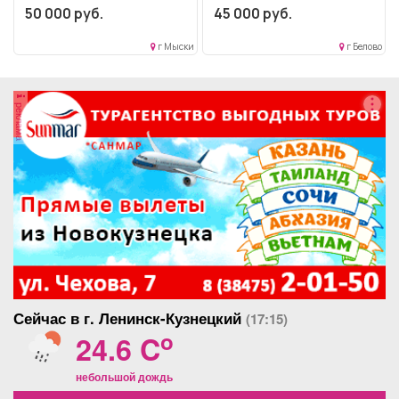
50 000 руб.
45 000 руб.
профессиональное
образование.. Ремонт
образование.....
грузового автотранспорта..
Полный рабочий...
г Мыски
г Белово
реклама
Сейчас в г. Ленинск-Кузнецкий
(17:15)
o
24.6 C
небольшой дождь