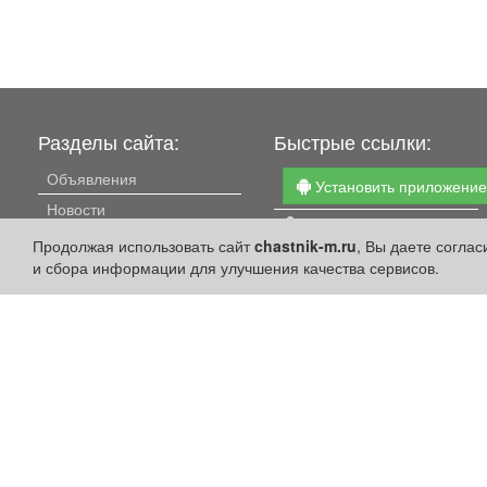
Разделы сайта:
Быстрые ссылки:
Объявления
Установить приложени
Новости
Личный кабинет
Компании
Продолжая использовать сайт
chastnik-m.ru
, Вы даете согла
Подать объявление
и сбора информации для улучшения качества сервисов.
Афиша
Подать объявление в
Расписание занятий
газету
Расписание автобусов
Поздравить
Погода
Скачать газету "Частник-
М"
Контакты
Наши вакансии