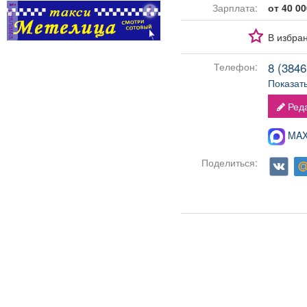
Зарплата:
от 40 00
реклама
В избра
8 (3846)
Телефон:
Показат
Реда
MAX-
Поделиться: