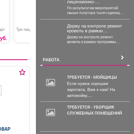
лицензионно-
разрешительной работы
По результатам мероприятий
Росгвардии Кузбасса с
свыше полутора тысяч единиц
начала года проверили
арсенала изъяты, часть
свыше пяти тысяч
собственников привлечена к
владельцев оружия.
Держу на контроле ремонт
административной
арт
Три пиццы 30 см
Картофель фри
Рукавицы
кровель в рамках
ответственности.
программы ФКР.
Держу на контроле ремонт
уб.
1399 руб.
129 руб.
кровель в рамках программы
ФКР. Побывал накануне на трех
адресах: ...
РАБОТА
ТРЕБУЕТСЯ - МОЙЩИЦЫ
Если нужна хорошая
20
зарплата, Вам к нам! На
000
автомойку....
руб.
ТРЕБУЕТСЯ - УБОРЩИК
СЛУЖЕБНЫХ ПОМЕЩЕНИЙ
ОВАР