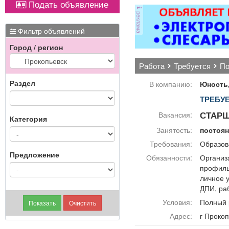
Подать объявление
Вывоз мусора.
от
реклама
ви
ме
Фильтр объявлений
Город / регион
П
работа
требуется
п
Раздел
В компанию:
Юность,
ТРЕБУ
СТАРШ
Вакансия:
Категория
Занятость:
постоя
Требования:
Образов
Предложение
Обязанности:
Организ
профиль
личное у
ДПИ, ра
Условия:
Полный 
Адрес:
г Прок