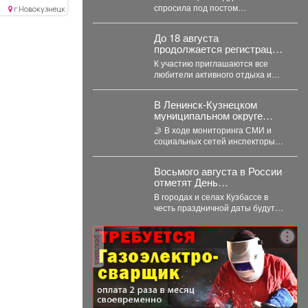
спросила под постом
г Новокузнецк
губернатора, почему в городе
уже дважды отключали горячую
До 18 августа
воду. ...
продолжается регистрация
на «Югус-таг».
К участию приглашаются все
любители активного отдыха и
приключений. Для иногородних
участников доступно
В Ленинск-Кузнецком
размещение в...
муниципальном округе
полицейские привлекли к
🤳 В ходе мониторинга СМИ и
ответственности
социальных сетей инспекторы
автомобилистку за
обнаружили на страницах одного
нарушение правил проезда
из интернет-сообществ...
перекрестка
Восьмого августа в России
отметят День
физкультурника.
В городах и селах Кузбассе в
честь праздничной даты будут
проходить соревнования и
мастер-классы. ...
реклама