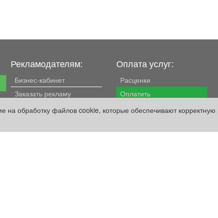
Рекламодателям:
Оплата услуг:
Бизнес-кабинет
Расценки
е
Заказать рекламу
Оплатить
сие на обработку файлов cookie, которые обеспечивают корректную 
Наши ресурсы:
Газета "Частник-М"
Сайт chastnik-m.ru
Сайт "Частник. Маркет"
Дорожное радио 93.4FM
Радио для двоих
105.3FM
Европа плюс 103.3FM