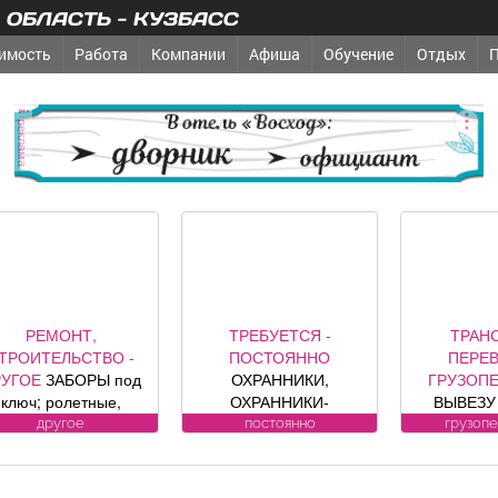
ОБЛАСТЬ - КУЗБАСС
имость
Работа
Компании
Афиша
Обучение
Отдых
реклама
РЕМОНТ,
ТРЕБУЕТСЯ -
ТРАН
ТРОИТЕЛЬСТВО -
ПОСТОЯННО
ПЕРЕВ
РУГОЕ
ЗАБОРЫ под
ОХРАННИКИ,
ГРУЗОП
ключ; ролетные,
ОХРАННИКИ-
ВЫВЕЗУ 
кционные ворота (от
ВОДИТЕЛИ Требования
ванны,
другое
постоянно
грузоп
официального
к кандидату: лицензия.
холодильн
представителя
Условия:
БЕСП
омпании DoorHan);
ЛИЦЕНЗИРОВАННЫЕ