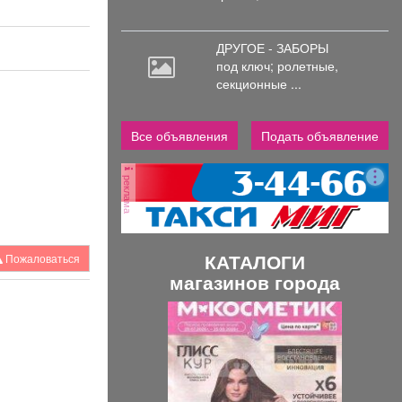
ДРУГОЕ - ЗАБОРЫ
под
ключ; ролетные,
секционные ...
Все объявления
Подать объявление
реклама
КАТАЛОГИ
Пожаловаться
магазинов города
П
С
р
л
е
е
д
д