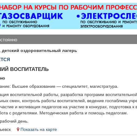
катные ворота; все
ОХРАННИКИ 5 разряда,
ды сварочных работ;
з/п от 33000 руб. 6
таллоконструкции;
разряда, з/п от 37000
бетонные работы
руб. официальное
любой сложности.
трудоустройство
енсионерам скидка
полный соц. пакет ООО
остоянно
10%.
ЧОП «Интерлок-Н»
 детский оздоровительный лагерь
ЕТСЯ
ИЙ ВОСПИТАТЕЛЬ
нно
ание: Высшее образование — специалитет, магистратура.
ация воспитательной работы, разработка программ воспитательной
ных смен, контроль работы воспитателей, ведение госпаблика учр
частие и мотивация педагогов на участие в конкурах, подготовка к
бота с родителями. Методическая работа и помощь педагогам.
рабочий день.
опьевск
Показать на карте