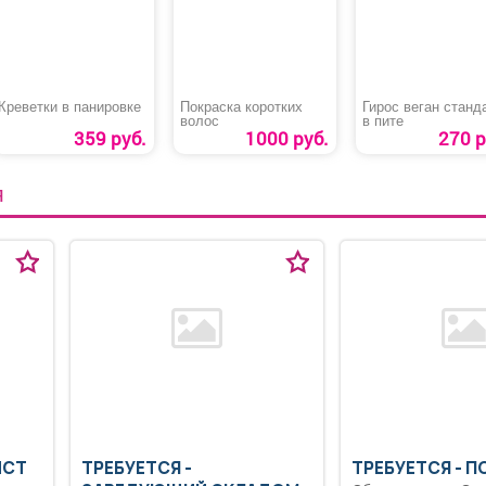
Креветки в панировке
Покраска коротких
Гирос веган станд
волос
в пите
359 руб.
1000 руб.
270 р
Я
ИСТ
ТРЕБУЕТСЯ -
ТРЕБУЕТСЯ - П