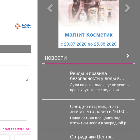
ы
у
д
ю
у
щ
щ
и
Магнит Косметик
и
й
c 29.07.2026 по 25.08.2026
й
НОВОСТИ
Рейды и правила
безопасности у воды в
Новокузнецке
Лужи на асфальте еще не успели
просохнуть после недавних
ливней, а солнце уже снова
палит...
Сегодня вторник, а это
значит, что ровно в 16:00 на
территории нашего
Наша летняя площадка под
выставочного зала снова
открытым небом в очередной раз
закипела большая
собрала юных мастеров и их
творческая работа.
родителей....
Сотрудники Центра