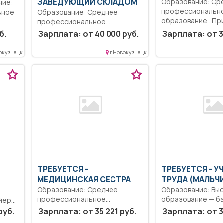
ЗАВЕДУЮЩИЙ СКЛАДОМ
Образование: Ср
профессиональн
ьное
Образование: Среднее
образование.. Пр
профессиональное
блюд, напитков и 
образование.. Должностные
б.
Зарплата: от 40 000 руб.
Зарплата: от 3
обязанности: приём на
склад,...
окузнецк
г Новокузнецк
ТРЕБУЕТСЯ -
ТРЕБУЕТСЯ - У
МЕДИЦИНСКАЯ СЕСТРА
ТРУДА (МАЛЬЧ
Образование: Среднее
Образование: Вы
профессиональное
образование — ба
йере,
образование.. Оказание
Обучение метода
ок
руб.
Зарплата: от 35 221 руб.
Зарплата: от 3
первичной доврачебной
сообщения:...