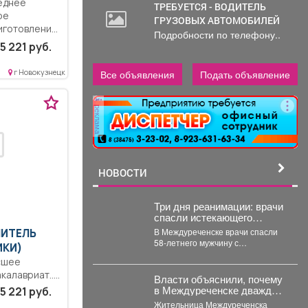
еднее
ТРЕБУЕТСЯ - ВОДИТЕЛЬ
ое
ГРУЗОВЫХ АВТОМОБИЛЕЙ
иготовление
Подробности по телефону..
кулинарных...
5 221 руб.
Все объявления
Подать объявление
г Новокузнецк
реклама
НОВОСТИ
Три дня реанимации: врачи
спасли истекающего
кровью кузбассовца
В Междуреченске врачи спасли
ЧИТЕЛЬ
58-летнего мужчину с
ИКИ)
кровоточащей язвой желудка. В
сшее
Междуреченской городской
калавриат..
больнице...
Власти объяснили, почему
м понимания
в Междуреченске дважды
5 221 руб.
отключают горячую воду
Жительница Междуреченска