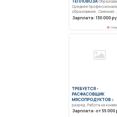
ТЕПЛОВОЗА
Образование:
Среднее профессионал
образование.. Сменная
работа.
Зарплата: 130 000 ру
г Нов
ТРЕБУЕТСЯ -
РАСФАСОВЩИК
МЯСОПРОДУКТОВ
4
разряд.. Работа на конве
укладка, упаковка.. Участ
Зарплата: от 55 000 
прохладный...