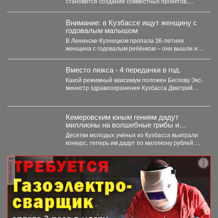
становится создание совместных проектов,
работа в команде и даже...
Внимание: в Кузбассе ищут женщину с
годовалым малышом
В Ленинске-Кузнецком пропала 36-летняя
женщина с годовалым ребёнком – они вышли из
дома 3 августа...
Вместо люкса - 4 передачки в год.
Какой режимный максимум положен Беглову Экс-
министр здравоохранения Кузбасса Дмитрий
Беглов отправился в колонию строгого...
Кемеровским юным гениям дадут
миллионы на волшебные грибы и
чудных птиц
Десятки молодых учёных из Кузбасса выиграли
конкурс, теперь им дадут по миллиону рублей на
их...
реклама