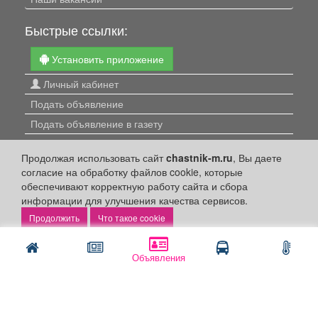
Быстрые ссылки:
Установить приложение
Личный кабинет
Подать объявление
Подать объявление в газету
Поздравить
Продолжая использовать сайт
chastnik-m.ru
, Вы даете
Скачать газету "Частник-М"
согласие на обработку файлов cookie, которые
обеспечивают корректную работу сайта и сбора
Рекламодателям:
информации для улучшения качества сервисов.
Бизнес-кабинет
Что такое cookie
Заказать рекламу
Объявления
Оплата услуг:
Расценки
Оплатить