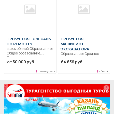
ТРЕБУЕТСЯ - СЛЕСАРЬ
ТРЕБУЕТСЯ -
ПО РЕМОНТУ
МАШИНИСТ
автомобилей Образование:
ЭКСКАВАТОРА
Общее образование..
Образование: Среднее
Транспортное предприятие
профессиональное
от 50 000 руб.
64 636 руб.
"Пассажирские перевозки"
образование.. Выполнение
приглашает на...
работы по эксплуатации,
г Новокузнецк
г Белово
техническому...
реклама