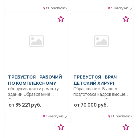
Организация
во...
воспитательной работы,...
г Прокопьевск
г Новокузнецк
ТРЕБУЕТСЯ - РАБОЧИЙ
ТРЕБУЕТСЯ - ВРАЧ-
ПО КОМПЛЕКСНОМУ
ДЕТСКИЙ ХИРУРГ
обслуживанию и ремонту
Образование: Высшее-
зданий Образование:
подготовка кадров высшей
Среднее
квалификации.. В
от 35 221 руб.
от 70 000 руб.
профессиональное
соответствии с
образование.. Проведение
должностной...
мелкого...
г Новокузнецк
г Прокопьевск