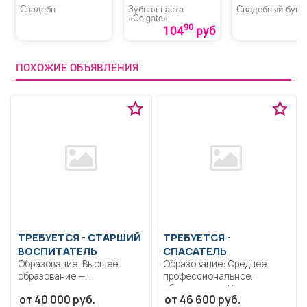
Свадебн
Зубная паста
Свадебный буке
«Colgate»
90
104
руб
ПОХОЖИЕ ОБЪЯВЛЕНИЯ
ТРЕБУЕТСЯ - СТАРШИЙ
ТРЕБУЕТСЯ -
ВОСПИТАТЕЛЬ
СПАСАТЕЛЬ
Образование: Высшее
Образование: Среднее
образование —
профессиональное
специалитет,
образование.. Участие в
от 40 000 руб.
от 46 600 руб.
магистратура..
проведении мероприятий