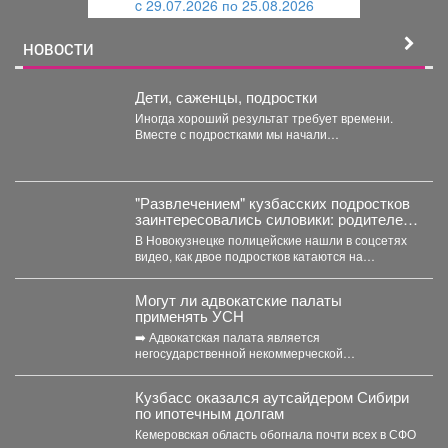
c 29.07.2026 по 25.08.2026
й
НОВОСТИ
Дети, саженцы, подростки
Иногда хороший результат требует времени.
Вместе с подростками мы начали
самостоятельно готовить будущие деревья...
"Развлечением" кузбасских подростков
заинтересовались силовики: родителей
вызвали в полицию
В Новокузнецке полицейские нашли в соцсетях
видео, как двое подростков катаются на
троллейбусе, зацепившись сзади....
Могут ли адвокатские палаты
применять УСН
➡️ Адвокатская палата является
негосударственной некоммерческой
организацией, основанной на обязательном
членстве адвокатов (Федеральный закон от...
Кузбасс оказался аутсайдером Сибири
по ипотечным долгам
Кемеровская область обогнала почти всех в СФО