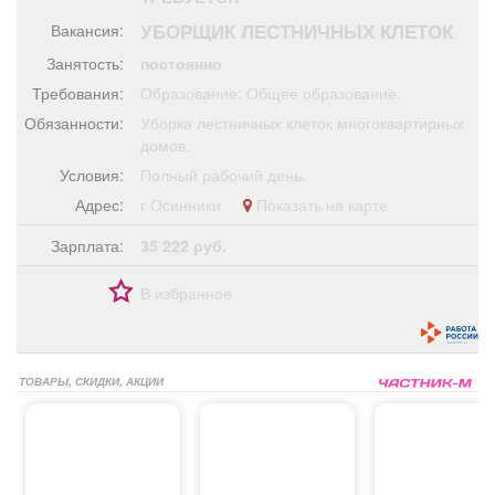
Афиша
Обучение
Проекты
УБОРЩИК ЛЕСТНИЧНЫХ КЛЕТОК
Вакансия:
Занятость:
постоянно
Требования:
Образование: Общее образование.
Обязанности:
Уборка лестничных клеток многоквартирных
Товары
Поздравления
Погода
домов.
Условия:
Полный рабочий день.
Адрес:
г Осинники
Показать на карте
Зарплата:
35 222 руб.
ТВ программа
Я - пенсионер
В избранное
ТОВАРЫ, СКИДКИ, АКЦИИ