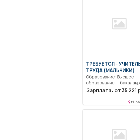
ТРЕБУЕТСЯ - УЧИТЕЛ
ТРУДА (МАЛЬЧИКИ)
Образование: Высшее
образование — бакалаври
Обучение методам пони
Зарплата: от 35 221 
сообщения:...
г Нов