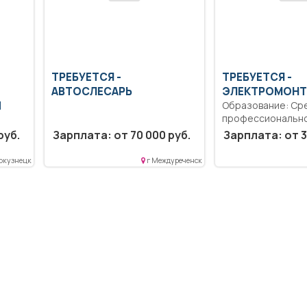
ТРЕБУЕТСЯ -
ТРЕБУЕТСЯ -
АВТОСЛЕСАРЬ
ЭЛЕКТРОМОНТ
Й
Образование: Ср
профессиональн
образование.. Эк
руб.
Зарплата: от 70 000 руб.
Зарплата: от 3
сетей в МКД.. Полн
кое
окузнецк
г Междуреченск