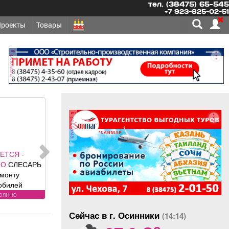
тел. (38475) 65-545
+7 923-625-02-51
Проекты
Товары
реклама
реклама
ЕТСЯ -
ОЯННО
 грузовых
обилей
вания к
тоянно
у: Условия:
Сейчас в г. Осинники
ности по
(14:14)
o
фону.