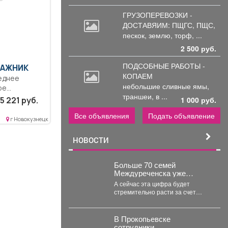
ГРУЗОПЕРЕВОЗКИ -
ДОСТАВЯИМ: ПЩГС,
ПЩС,
пескок, землю, торф, ...
2 500 руб.
ПОДСОБНЫЕ РАБОТЫ -
АЖНИК
КОПАЕМ
еднее
небольшие
сливные ямы,
ое
траншеи, в ...
сплуатация
5 221 руб.
1 000 руб.
ый...
Все объявления
Подать объявление
г Новокузнецк
НОВОСТИ
Больше 70 семей
Междуреченска уже
воспользовались услугами
А сейчас эта цифра будет
пункта проката для
стремительно расти за счет
новорождённых.
увеличения категорий
получателей. К многодетным,...
В Прокопьевске
сотрудники