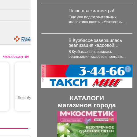
года в Москве погас...
Плюс два километра!
Еще два подготовительных
коллектива шахты «Усковская»
прошли по 1 км горных
выработок с начала года....
В Кузбассе завершилась
реализация кадровой
программы «СВОи Герои.
В Кузбассе завершилась
реализация кадровой программы
«СВОи Герои. КуZбасс»,
направленной на социальную
реклама
адаптацию ветеранов
специальной...
КАТАЛОГИ
Шеф бургер
Букет комплимент
Букет из
«Пунш»
тюльпан
магазинов города
419 руб.
2550 руб.
П
С
р
л
е
е