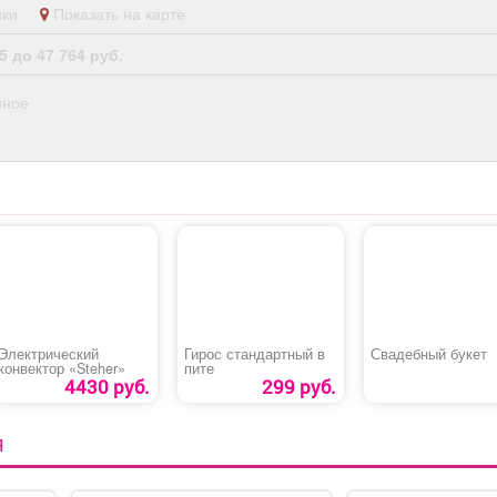
ники
Показать на карте
5 до 47 764 руб.
нное
Электрический
Гирос стандартный в
Свадебный букет
конвектор «Steher»
пите
4430 руб.
299 руб.
Я