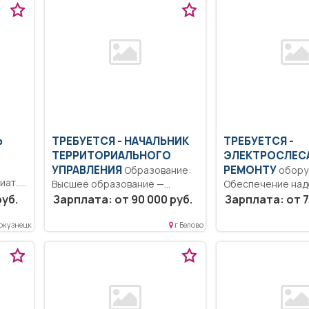
Ь
ТРЕБУЕТСЯ - НАЧАЛЬНИК
ТРЕБУЕТСЯ -
ТЕРРИТОРИАЛЬНОГО
ЭЛЕКТРОСЛЕС
УПРАВЛЕНИЯ
РЕМОНТУ
Образование:
обору
ат..
Высшее образование —
Обеспечение над
мания
специалитет, магистратура..
безаварийной ра
руб.
Зарплата: от 90 000 руб.
Зарплата: от 7
Руководит деятельностью
обслуживаемого
Территориального...
оборудования. С
окузнецк
г Белово
графика...