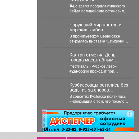
Госавтоинспекции
🚔Во время профилактического
отстранили
рейда полицейские остановили
несовершеннолетнего от
водителя питбайка. Как
управления питбайком
выяснилось, мототехникой
Чарующий мир цветов и
управлял 14-летний подросток,
морских глубин,
который...
мифические образы
В прокопьевском Вернисаже
древних божеств.
открылась выставка "Симфония
линий" художницы и мастера
декоративно-прикладного
Калтан отметил День
искусства Натальи Калугиной. ...
города масштабным
фестивалем
Фестиваль «Русское лето»
#ZaРоссию проходит при
поддержке Президентского
фонда культурных инициатив.
Кузбассовцы остались без
Мероприятие посетили около 6...
воды из-за споров
бизнесмена и
В соцсетях Кузбасса появилась
коммунальщиков
информация о том, что посёлок
Валерьяновка в Тяжинском
районе остался без...
реклама