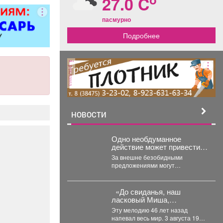
27.0 C
пасмурно
Подробнее
реклама
НОВОСТИ
Одно необдуманное
действие может привести к
трагедии
За внешне безобидными
предложениями могут
скрываться опасные намерения.
Преступники используют
доверие людей, пытаясь вовлечь
«До свиданья, наш
их...
ласковый Миша,
возвращайся в свой
Эту мелодию 46 лет назад
сказочный лес…»
напевал весь мир. 3 августа 1980