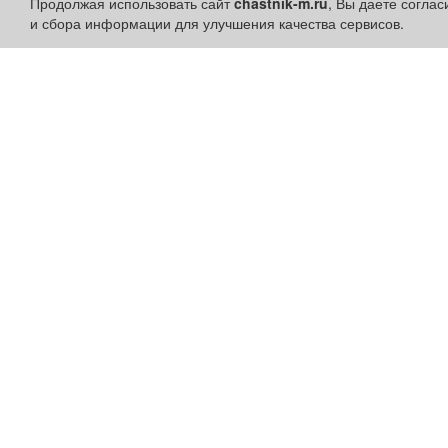
Продолжая использовать сайт
chastnik-m.ru
, Вы даете согла
и сбора информации для улучшения качества сервисов.
Разделы сайта:
Быстрые ссылки:
Объявления
Установить приложени
Новости
Личный кабинет
Компании
Подать объявление
Афиша
Подать объявление в
Расписание занятий
газету
Расписание автобусов
Поздравить
Погода
Скачать газету "Частник-
М"
Контакты
Наши вакансии