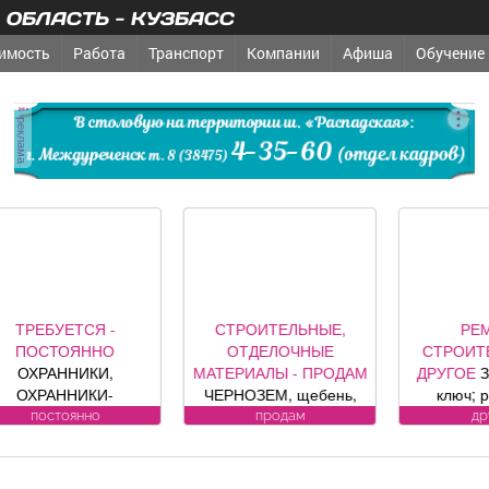
ОБЛАСТЬ - КУЗБАСС
имость
Работа
Транспорт
Компании
Афиша
Обучение
реклама
ТРЕБУЕТСЯ -
СТРОИТЕЛЬНЫЕ,
РЕМ
ПОСТОЯННО
ОТДЕЛОЧНЫЕ
СТРОИТЕ
ОХРАННИКИ,
МАТЕРИАЛЫ - ПРОДАМ
ДРУГОЕ
З
ОХРАННИКИ-
ЧЕРНОЗЕМ, щебень,
ключ; р
ДИТЕЛИ Требования
песок, уголь, торф,
секционные
постоянно
продам
др
андидату: лицензия.
гравий, шлак, отсыпка и
офици
Условия:
другие под заказ,
предст
ИЦЕНЗИРОВАННЫЕ
возможна доставка.
компании