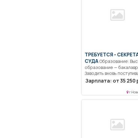
ТРЕБУЕТСЯ - СЕКРЕТ
СУДА
Образование: Высшее
образование — бакалаври
Заводить вновь поступи
гражданские,...
Зарплата: от 35 250 
г Нов