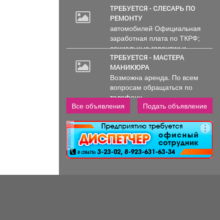
ТРЕБУЕТСЯ - СЛЕСАРЬ ПО
РЕМОНТУ
автомобилей Официальная
заработная плата по ТКРФ;
социальные гарантии и
уверенность в...
ТРЕБУЕТСЯ - МАСТЕРА
МАНИКЮРА
Возможна аренда. По всем
вопросам обращаться по
телефону..
Все объявления
Подать объявление
реклама