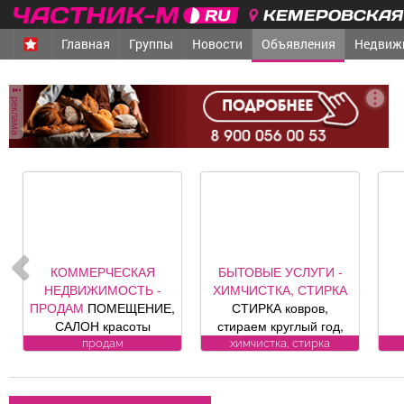
КЕМЕРОВСКАЯ 
Главная
Группы
Новости
Объявления
Недвиж
реклама
КОММЕРЧЕСКАЯ
БЫТОВЫЕ УСЛУГИ -
НЕДВИЖИМОСТЬ -
ХИМЧИСТКА, СТИРКА
ПРОДАМ
ПОМЕЩЕНИЕ,
СТИРКА ковров,
САЛОН красоты
стираем круглый год,
«Оазис», площадь 88, 8
заберем и привезем
ВО
продам
химчистка, стирка
кв. м, по адресу ул.
бесплатно.
к к
Юдина, 1, хороший
Пенсионерам скидка
ремонт, полностью с
10%. (Фабрика «Чистый
Л