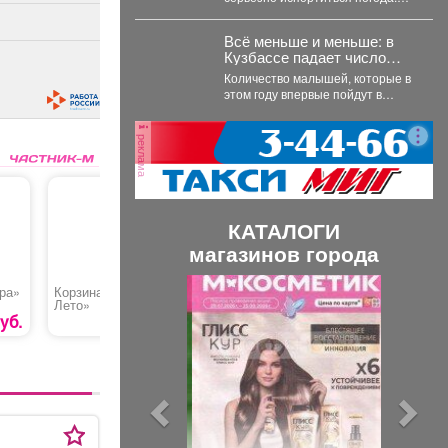
Синоптики Кемеровского
гидрометцентра опубликовали
Всё меньше и меньше: в
прогноз погоды...
Кузбассе падает число
первоклассников
Количество малышей, которые в
этом году впервые пойдут в
школу, стремительно падает в
Кемеровской области....
реклама
КАТАЛОГИ
магазинов города
П
С
ра»
Корзина «Цветущее
Свадебный букет
Кружка к
Лето»
р
л
уб.
11900 руб.
е
е
д
д
ы
у
д
ю