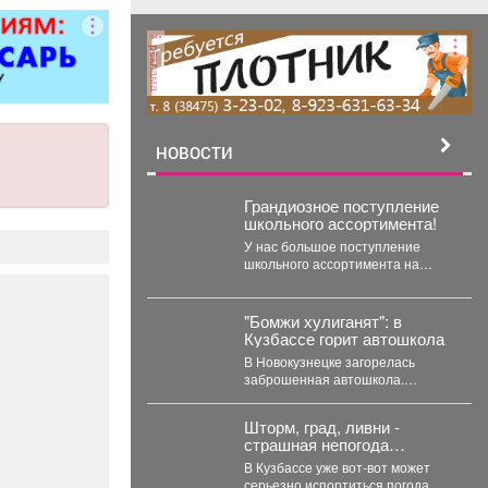
ворота; все
чных работ;
реклама
нструкции;
е работы
ложности.
рам скидка
0%.
НОВОСТИ
Грандиозное поступление
школьного ассортимента!
У нас большое поступление
школьного ассортимента на
любой вкус! Женская, мужская и
детская одежда...
"Бомжи хулиганят": в
Кузбассе горит автошкола
В Новокузнецке загорелась
заброшенная автошкола.
Очевидцы делятся кадрами с
места событий. Вечером во
Шторм, град, ливни -
вторник,...
страшная непогода
надвигается на Кузбасс
В Кузбассе уже вот-вот может
серьезно испортиться погода.