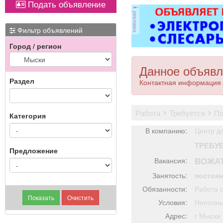
Подать объявление
оборудованием,
ковер»).
ОХР
реклама
имеется парковка, торг
з
уместен.
ра
Фильтр объявлений
Город / регион
пол
Ч
Данное объявл
Раздел
Контактная информация 
работа
требуется
п
Категория
В компанию:
Центр д
ТРЕБУ
Предложение
ВОЖА
Вакансия:
Занятость:
постоя
Обязанности:
Работа с
Условия:
Неполны
Адрес:
г Мыс