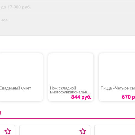
 до 17 000 руб.
нное
Свадебный букет
Нож складной
Пицца «Четыре сы
многофункциональны
й Зубр «Эксперт»
844 руб.
670 р
Я