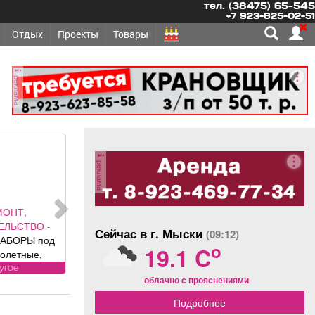
тел. (38475) 65-545
+7 923-625-02-51
Отдых
Проекты
Товары
реклама
реклама
ОНТ,
ЛЬСТВО -
Сейчас в г. Мыски
(09:12)
АБОРЫ под
o
19.1 C
олетные,
 ворота (от
угое
облачно с прояснениями
ального
авителя
Подробнее
 DoorHan);