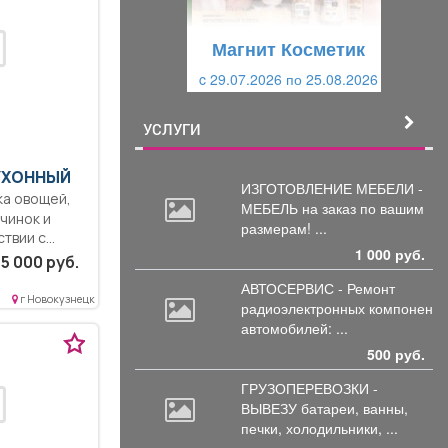
у
щ
щ
и
Магнит Косметик
и
й
c 29.07.2026 по 25.08.2026
й
УСЛУГИ
КУХОННЫЙ
ИЗГОТОВЛЕНИЕ МЕБЕЛИ -
МЕБЕЛЬ на
заказ по вашим
чинок и
размерам! ...
ствии с
1 000 руб.
5 000 руб.
АВТОСЕРВИС - Ремонт
г Новокузнецк
радиоэлектронных
компоненто
автомобилей: ...
500 руб.
ГРУЗОПЕРЕВОЗКИ -
ВЫВЕЗУ батареи,
ванны,
печки, холодильники, ...