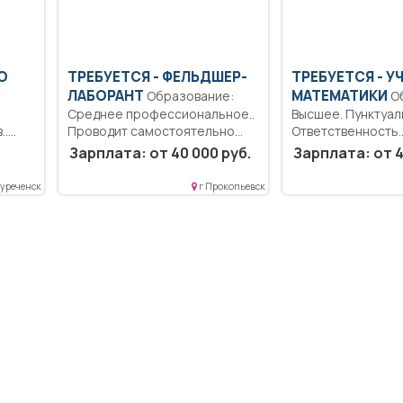
О
ТРЕБУЕТСЯ - ФЕЛЬДШЕР-
ТРЕБУЕТСЯ - У
ЛАБОРАНТ
МАТЕМАТИКИ
Образование:
Образование:
Среднее профессиональное..
Высшее. Пунктуал
..
Проводит самостоятельно
Ответственность.
химические макро- и
Дисциплинированн
Зарплата: от 40 000 руб.
Зарплата: от 4
микроскопическое...
Обучение и воспи
обучающихся с...
уреченск
г Прокопьевск