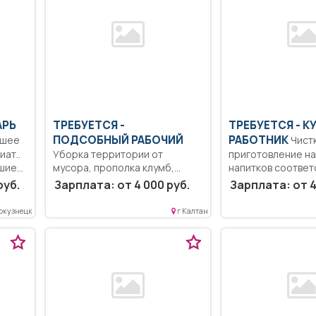
АРЬ
ТРЕБУЕТСЯ -
ТРЕБУЕТСЯ - 
ПОДСОБНЫЙ РАБОЧИЙ
РАБОТНИК
Чистка овощей,
ат..
Уборка территории от
приготовление на
вшие
мусора, прополка клумб,
напитков соответ
мытье окон.. Неполный...
Рецептурами;...
руб.
Зарплата: от 4 000 руб.
Зарплата: от 4
окузнецк
г Калтан