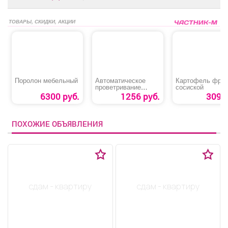
ТОВАРЫ, СКИДКИ, АКЦИИ
Поролон мебельный
Автоматическое
Картофель фри 
проветривание
сосиской
теплицы
6300 руб.
1256 руб.
309 р
«Термопривод 300С»
ПОХОЖИЕ ОБЪЯВЛЕНИЯ
сдам - квартиру
сдам - квартиру