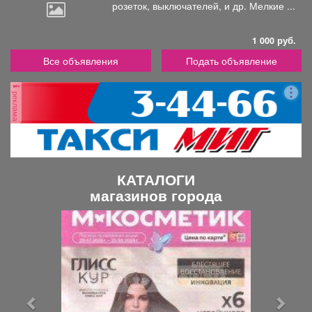
розеток,
выключателей, и др. Мелкие ...
1 000 руб.
Все объявления
Подать объявление
реклама
КАТАЛОГИ
магазинов города
П
С
р
л
е
е
д
д
ы
у