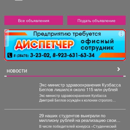
Все объявления
Подать объявление
реклама
НОВОСТИ
Экс-министр здравоохранения Кузбасса
Беглов лишился около 115 млн рублей
Экс-министр здравоохранения Кузбасса
Дмитрий Беглов осуждён к колонии строгого
режима за взятки. Во время 10-минутного...
29 наших студентов выиграли по
миллиону рублей на реализацию своих
проектов.
В числе победителей конкурса «Студенческий