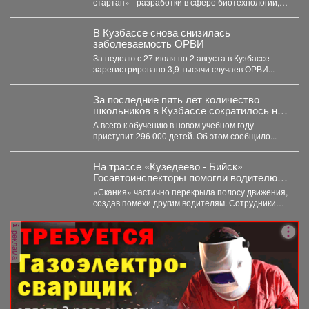
стартап» - разработки в сфере биотехнологий,
медицины, цифровых технологий, новых...
В Кузбассе снова снизилась
заболеваемость ОРВИ
За неделю с 27 июля по 2 августа в Кузбассе
зарегистрировано 3,9 тысячи случаев ОРВИ...
За последние пять лет количество
школьников в Кузбассе сократилось на
8%
А всего к обучению в новом учебном году
приступит 296 000 детей. Об этом сообщило...
На трассе «Кузедеево - Бийск»
Госавтоинспекторы помогли водителю
застрявшего в кювете грузовика.
«Скания» частично перекрыла полосу движения,
создав помехи другим водителям. Сотрудники
ГИБДД организовали на месте реверсивное...
реклама