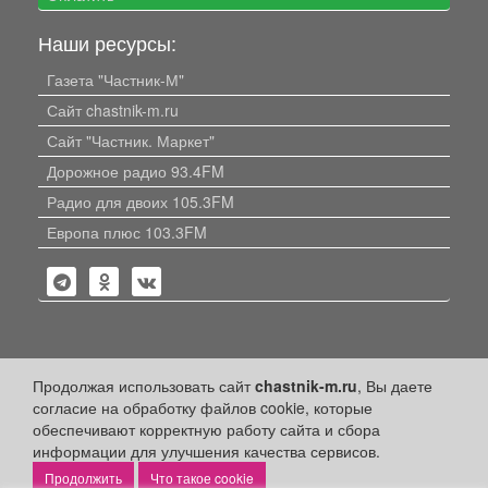
Наши ресурсы:
Газета "Частник-М"
Сайт chastnik-m.ru
Сайт "Частник. Маркет"
Дорожное радио 93.4FM
Радио для двоих 105.3FM
Европа плюс 103.3FM
Политика конфиденциальности
Продолжая использовать сайт
chastnik-m.ru
, Вы даете
согласие на обработку файлов cookie, которые
Публикации с пометкой «Реклама», «На правах рекламы»,
обеспечивают корректную работу сайта и сбора
«Партнёрский проект» оплачены рекламодателем.
информации для улучшения качества сервисов.
Редакция сайта не несет ответственности за достоверность
информации, содержащейся в рекламных материалах и
Что такое cookie
объявлениях.