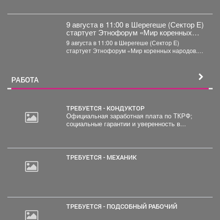
каждого противоправного...
9 августа в 11:00 в Шерегеше (Сектор Е)
стартует Этнофорум «Мир коренных
народов.
9 августа в 11:00 в Шерегеше (Сектор Е)
стартует Этнофорум «Мир коренных народов.
Традиции предков»....
РАБОТА
ТРЕБУЕТСЯ - КОНДУКТОР
Официальная заработная плата по ТКРФ;
социальные гарантии и уверенность в...
30
000
руб.
ТРЕБУЕТСЯ - МЕХАНИК
ТРЕБУЕТСЯ - ПОДСОБНЫЙ РАБОЧИЙ