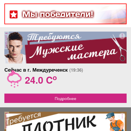
длительный срок,
меблирована, одинокой
Мы победители!
женщине, без животных и
детей.
реклама
Сейчас в г. Междуреченск
(19:36)
o
24.0 C
Подробнее
реклама