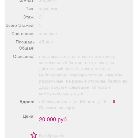
Комнат:
2-КОМН.
Афиша
Обучение
Проекты
Тип:
хрущевка
Этаж:
2
Всего Этажей:
5
Состояние:
хорошее
Товары
Поздравления
Погода
Площадь
45 кв.м
Общая:
Описание:
пластиковые окна, новая сантехника,
застекленный балкон, не угловая, на
длительный срок, бытовая техника,
ТВ программа
Я - пенсионер
меблирована, квартира теплая, комнаты
раздельные, на разные стороны, балкон во
двор, санузел совмещен. Оплата +
коммунальные услуги.
Адрес:
г Междуреченск, ул Юности, д 16
Показать на карте
Цена:
20 000 руб.
В избранное