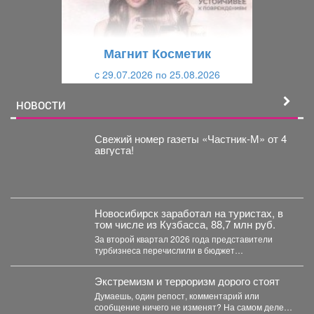
д
ю
у
щ
щ
и
Магнит Косметик
и
й
c 29.07.2026 по 25.08.2026
й
НОВОСТИ
Свежий номер газеты «Частник‑М» от 4
августа!
Новосибирск заработал на туристах, в
том числе из Кузбасса, 88,7 млн руб.
За второй квартал 2026 года представители
турбизнеса перечислили в бюджет
Новосибирска 32,4 млн рублей. Всего...
Экстремизм и терроризм дорого стоят
Думаешь, один репост, комментарий или
сообщение ничего не изменят? На самом деле у