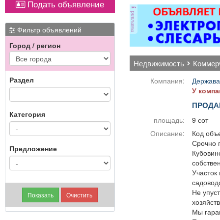
Подать объявление
ковер»).
апартаментов.
реклама
-Комплектация номеров
э
всем необходимым
Фильтр объявлений
перед заселением
мн
Город / регион
постояльцев. -Смена
д
постельного белья и
недвижимость
комме
полотенец. -Стирка и
кач
глажка. -Поливка
Раздел
Компания:
Держава
растений. -Проверка
ре
У компа
состояния
ПРОДА
электрических приборов
Категория
— телевизора,
площадь:
9 сот
кондиционера,
Описание:
Код объе
холодильника и др.
Срочно 
-Пополнение запаса
Предложение
Кубовинс
предметов личной
собствен
гигиены, а также мини-
Участок 
бара. -Уборка зон
садовод
отдыха, коридоров и
Не упуст
служебных помещений.
хозяйств
-Выполнение
Мы гара
отдельных поручений