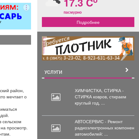
17.3 C
мусора.
пасмурно
Подробнее
реклама
УСЛУГИ
ский район,
ХИМЧИСТКА, СТИРКА -
кто мечтает о
СТИРКА ковров,
стираем
круглый год, ...
ниматься
дой.
в сельском
АВТОСЕРВИС - Ремонт
 на просмотр.
радиоэлектронных
компоненто
нтам.
автомобилей: ...