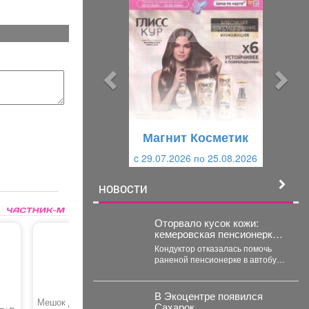
р
л
е
е
д
д
ы
у
д
ю
у
щ
щ
и
Магнит Косметик
и
й
c 29.07.2026 по 25.08.2026
й
НОВОСТИ
Оторвало кусок кожи:
кемеровская пенсионерка
истекала кровью в
Кондуктор отказалась помочь
автобусе
раненой пенсионерке в автобусе
Кемерова. Инцидентом
заинтересовались СК РФ.
Следственный комитет...
В Экоцентре появился
Мешок для
Поролон листовой
Разработ
Сахарок