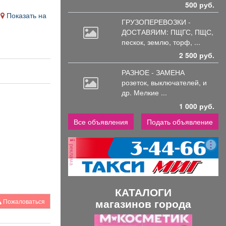
500 руб.
Показать на
ГРУЗОПЕРЕВОЗКИ -
ДОСТАВЯИМ: ПЩГС,
ПЩС,
пескок, землю, торф, ...
2 500 руб.
РАЗНОЕ - ЗАМЕНА
розеток,
выключателей, и
др. Мелкие ...
1 000 руб.
Все объявления
Подать объявление
реклама
КАТАЛОГИ
магазинов города
Пожаловаться
П
С