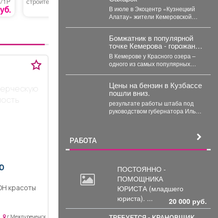
W71P
строительного мусора
усиленный
документ
пожарной
уб.
150 руб.
4000 руб.
В июле в Экоцентр «Кузнецкий
безопасн
Алатау» жители Кемеровской
области доставили необычного
гостя - крошечного косуленка,...
Бомжатник в популярной
точке Кемерова - горожанка
обнаружила жуткий объект
В Кемерове у Красного озера –
на Красном озере
одного из самых популярных
мест отдыха горожан –
обнаружили...
Цены на бензин в Кузбассе
мерческую
пошли вниз.
мость
результате работы штаба под
руководством губернатора Ильи
Середюка удалось за неделю
увеличить на 21% количество...
РАБОТА
Ю
ПОСТОЯННО -
ПОМОЩНИКА
Н красоты
ЮРИСТА
(младшего
8, 8 кв. м,
юриста). ...
20 000 руб.
а, 1,
 полностью с
ТРЕБУЕТСЯ - КРАНОВЩИК
г Междуреченск