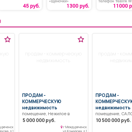
«Щеночки»
телефон Yealink 
45 руб.
1300 руб.
11000 р
Я
скую
продам - коммерческую
продам - ком
недвижимость
недвижи
ПРОДАМ -
ПРОДАМ -
КОММЕРЧЕСКУЮ
КОММЕРЧЕСКУ
недвижимость
недвижимость
помещение, Нежилое в
помещение, САЛО
центре города! Учитывая
«Оазис», площадь 8
5 000 000 руб.
10 500 000 руб.
ом
локацию идеальное место для
по адресу ул. Юдин
уреченск
г Междуреченск
кафе, столовой, салона,
хороший ремонт,
ехова, д 1
ул Комарова, д 1