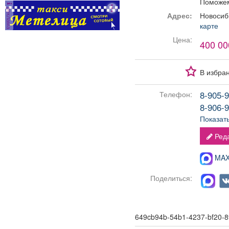
Поможем
администраторов.
реклама
Условия: График:
Адрес:
Новосиб
Сменный Занятость:
карте
Постоянная Способ
Цена:
400 00
оформления: Трудовой
договор Количество
рабочих часов в день: 8
В избра
Частота выплат:
Дважды в месяц Сфера
8-905-9
Телефон:
деятельности
компании: Гостиничный
8-906-9
бизнес и туризм Смены:
Показат
2/2 Рабочее место:
Гостиница
Реда
MAX-
Поделиться:
649cb94b-54b1-4237-bf20-