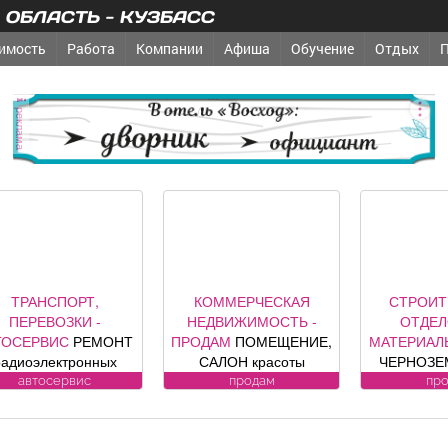
ОБЛАСТЬ - КУЗБАСС
имость
Работа
Компании
Афиша
Обучение
Отдых
реклама
ТРАНСПОРТ,
КОММЕРЧЕСКАЯ
СТРОИТ
ПЕРЕВОЗКИ -
НЕДВИЖИМОСТЬ -
ОТДЕ
ТОСЕРВИС
РЕМОНТ
ПРОДАМ
ПОМЕЩЕНИЕ,
МАТЕРИАЛ
радиоэлектронных
САЛОН красоты
ЧЕРНОЗЕМ
компонентов
«Оазис», площадь 88, 8
песок, уг
автосервис
продам
пр
томобилей: климат
кв. м, по адресу ул.
гравий, шла
контроля, ЭБУ,
Юдина, 1, хороший
другие п
нализации, брелков,
ремонт, полностью с
возможна