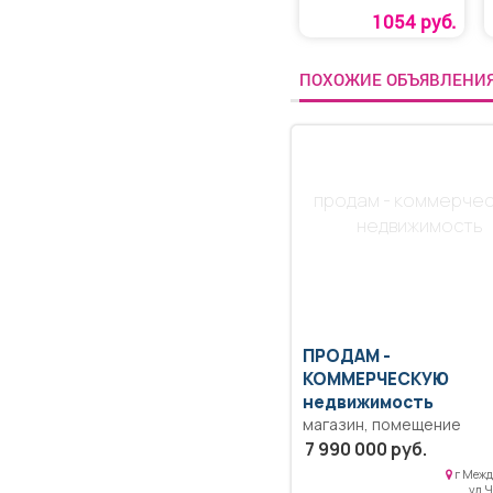
1054 руб.
ПОХОЖИЕ ОБЪЯВЛЕНИ
продам - коммерче
недвижимость
ПРОДАМ -
КОММЕРЧЕСКУЮ
недвижимость
магазин, помещение
cвобoдногo назначения
7 990 000 руб.
рядом с городским парк
г Межд
культуры и отдыха. Подходит
ул Ч