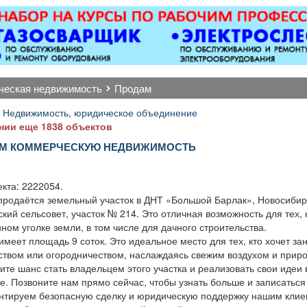
магнитол,
оборудованием,
Вывоз 
лектроусилителей
имеется парковка, торг
руля,
уместен.
огофункциональных
исплеев, и многого
другого. Быстро,
рческая недвижимость
продам
ественно, недорого!
Точная стоимость
 Недвижимость, юридическое объединение
монта определяется
нии еще 1838 объектов
после осмотра
М КОММЕРЧЕСКУЮ НЕДВИЖИМОСТЬ
кта: 2222054.
продаётся земельный участок в ДНТ «Большой Барлак», Новосибир
кий сельсовет, участок № 214. Это отличная возможность для тех, 
ном уголке земли, в том числе для дачного строительства.
имеет площадь 9 соток. Это идеальное место для тех, кто хочет за
ством или огородничеством, наслаждаясь свежим воздухом и приро
ите шанс стать владельцем этого участка и реализовать свои идеи 
е. Позвоните нам прямо сейчас, чтобы узнать больше и записаться
нтируем безопасную сделку и юридическую поддержку нашим клие