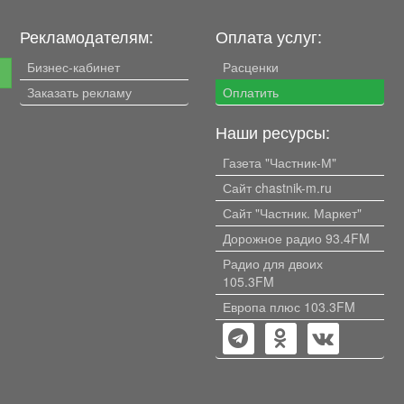
покрасочной камерой
итальянского производства.
Рекламодателям:
Оплата услуг:
Котельная, цех
металлоизделий, цех
Бизнес-кабинет
Расценки
е
деревообработки, тёплый и
Заказать рекламу
Оплатить
холодный склады. Офисные
помещения с ремонтом и
Наши ресурсы:
отдельным входом.
Централизованные
Газета "Частник-М"
водопровод и канализация.
Помещения тёплые,
Сайт chastnik-m.ru
отапливается от котельной.
Сайт "Частник. Маркет"
100 кВт с возможностью
увеличения, Заезд на базу
Дорожное радио 93.4FM
осуществляется через
Радио для двоих
автоматические ворота.
105.3FM
Установлена охранная
сигнализация и
Европа плюс 103.3FM
видеонаблюдение. Есть
отдельно стоящий пост
охраны. Удобная
транспортная доступность.
Земельный участок в аренде