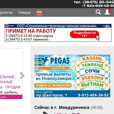
тел. (38475) 65-545
+7 923-625-02-51
Проекты
Товары
реклама
реклама
ЕЛЬНЫЕ,
ЛОЧНЫЕ
Ы - ПРОДАМ
, щебень,
оль, торф,
одам
к, отсыпка и
Сейчас в г. Междуреченск
од заказ,
(00:56)
o
 доставка.