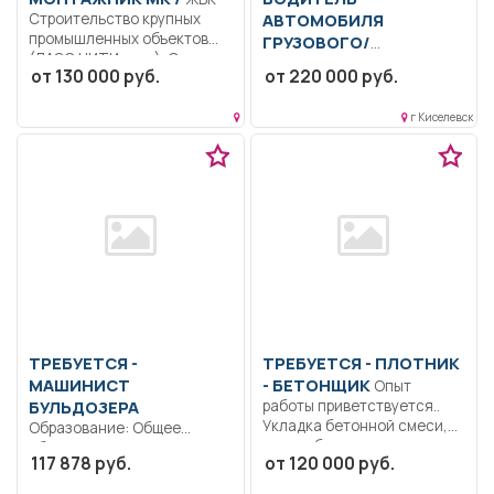
Строительство крупных
АВТОМОБИЛЯ
промышленных объектов
ГРУЗОВОГО/
(ЛАЭС НИТИ и др.). Опыт...
СПЕЦИАЛЬНОГО
от 130 000 руб.
от 220 000 руб.
Перевозка угля. Контроль
технического состояния
г Киселевск
автомобиля. Мелкосрочный
ремонт.. Вахтовый...
ТРЕБУЕТСЯ -
ТРЕБУЕТСЯ - ПЛОТНИК
МАШИНИСТ
- БЕТОНЩИК
Опыт
БУЛЬДОЗЕРА
работы приветствуется..
Укладка бетонной смеси,
Образование: Общее
стены, балки, плиты;...
образование.. Управление
117 878 руб.
от 120 000 руб.
бульдозером, осмотр и
заправка бульдозеров...