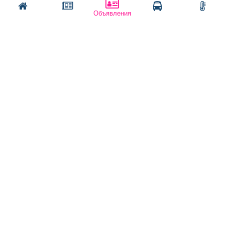
Поздравить
Объявления
Скачать газету "Частник-М"
Рекламодателям:
Бизнес-кабинет
Заказать рекламу
Оплата услуг:
Расценки
Оплатить
Наши ресурсы:
Газета "Частник-М"
Сайт chastnik-m.ru
Сайт "Частник. Маркет"
Дорожное радио 93.4FM