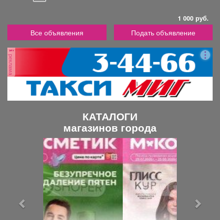
1 000 руб.
Все объявления
Подать объявление
реклама
КАТАЛОГИ
магазинов города
П
С
р
л
е
е
д
д
ы
у
д
ю