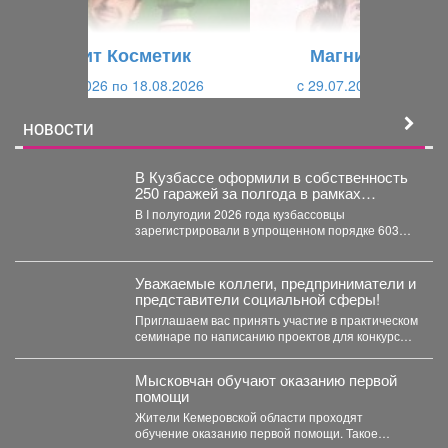
у
щ
щ
и
Магнит Косметик
и
й
c 29.07.2026 по 25.08.2026
й
НОВОСТИ
В Кузбассе оформили в собственность
250 гаражей за полгода в рамках
«гаражной амнистии»
В I полугодии 2026 года кузбассовцы
зарегистрировали в упрощенном порядке 603
объекта: 250 гаражей и...
Уважаемые коллеги, предприниматели и
представители социальной сферы!
Приглашаем вас принять участие в практическом
семинаре по написанию проектов для конкурсов
«Росмолодежь.Гранты». Это уникальная...
Мысковчан обучают оказанию первой
помощи
Жители Кемеровской области проходят
обучение оказанию первой помощи. Такое