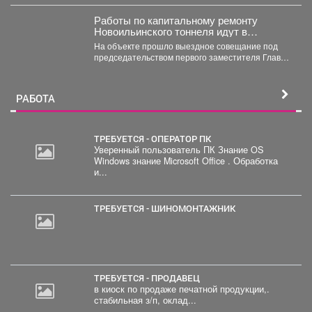
поручение дал губернатор Илья Середюк. ...
Работы по капитальному ремонту
Новоильинского тоннеля идут в
соответствии с графиком
На объекте прошло выездное совещание под
председательством первого заместителя Главы
Новокузнецка Евгения Бедарева. В настоящее...
РАБОТА
ТРЕБУЕТСЯ - ОПЕРАТОР ПК
Уверенный пользователь ПК Знание OS
Windows знание Microsoft Office . Обработка
20
и...
000
руб.
ТРЕБУЕТСЯ - ШИНОМОНТАЖНИК
ТРЕБУЕТСЯ - ПРОДАВЕЦ
в киоск по продаже печатной продукции,.
стабильная з/п, оклад...