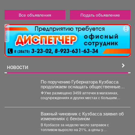
Все объявления
Подать объявление
реклама
НОВОСТИ
По поручению Губернатора Кузбасса
продолжаем оснащать общественные
пространства аптечками первой
🔷Уже размещено 3459 аптечек в магазинах,
помощи.
соцучреждениях и других местах с большим
потоком людей. Важно...
Важный чиновник с Кузбасса заявил об
изменениях с бензином
В Кузбассе за неделю число заправок с
топливом выросло на 21%, а цены у
независимых...