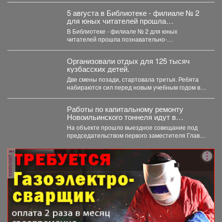
5 августа в Библиотеке - филиале № 2
для юных читателей прошла
познавательно-развлекательная
В Библиотеке - филиале № 2 для юных
программа к Международному дню
читателей прошла познавательно-
светофора
развлекательная программа к Международному
дню...
Организовали отдых для 125 тысяч
кузбасских детей.
Две смены позади, стартовала третья. Ребята
набираются сил перед новым учебным годом в
лагерях, санаториях...
Работы по капитальному ремонту
Новоильинского тоннеля идут в
соответствии с графиком
На объекте прошло выездное совещание под
председательством первого заместителя Главы
Новокузнецка Евгения Бедарева. В настоящее...
реклама