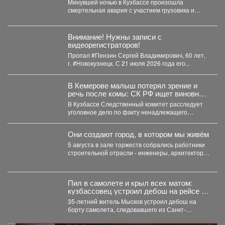
Минувшей ночью в Кузбассе произошла
смертельная авария с участием грузовика и
мотоцикла. В среду,...
Внимание! Нужны записи с
видеорегистраторов!
Пропал #Пензин Сергей Владимирович, 60 лет,
г. #Новокузнецк. С 21 июля 2026 года его...
В Кемерове малыш потерял зрение и
речь после комы: СК РФ ищет виновных
в искалеченном детстве
В Кузбассе Следственный комитет расследует
уголовное дело по факту ненадлежащего
оказания медицинской помощи двухлетнему
мальчику....
Они создают город, в котором мы живём
5 августа в зале торжеств собрались работники
строительной отрасли - инженеры, архитекторы,
проектировщики, руководители и...
Пил в самолете и крыл всех матом:
кузбассовец устроил дебош на рейсе из
Петербурга
35-летний житель Мысков устроил дебош на
борту самолета, следовавшего из Санкт-
Петербурга в Новокузнецк. Мужчина пил...