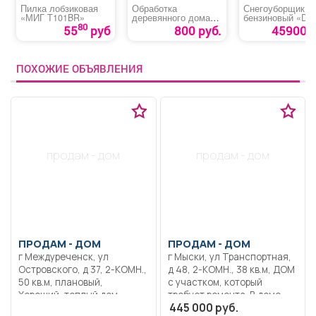
Пилка лобзиковая
Обработка
Снегоуборщик
«МИГ T101BR»
деревянного дома
бензиновый «Den
антисептиком
SB560»
80
55
руб
800 руб.
45900 р
ПОХОЖИЕ ОБЪЯВЛЕНИЯ
продам - дом
продам - дом
ПРОДАМ -
ДОМ
ПРОДАМ -
ДОМ
г Междуреченск, ул
г Мыски, ул Транспортная,
Островского, д 37, 2-КОМН.,
д 48, 2-КОМН., 38 кв.м, ДОМ
50 кв.м, плановый,
с участком, который
Хороший, теплый дом.
требует ремонта. В доме
445 000 руб.
Отопление печное -
окна и двери деревянные.