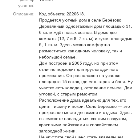
Афиша
Обучение
Проекты
участка:
Описание:
Код объекта: 2220618.
Продаётся уютный дом в селе Берёзово!
Деревянный одноэтажный дом площадью 31,
6 кв. м ждёт новых хозяев. В доме две
комнаты (12, 7 и 8, 7 кв. м) и кухня площадью
Товары
Поздравления
Погода
5, 1 кв. м. Здесь можно комфортно
разместиться как одному человеку, так и
небольшой семье.
Дом построен в 2005 году, но при этом
отлично подходит для круглогодичного
ТВ программа
Я - пенсионер
проживания. Он расположен на участке
площадью 15 соток, где есть гараж и баня. Ну
участке есть колодец, отопление печное. Дом
угловой, с старым ремонтом.
Расположение дома идеально для тех, кто
ценит тишину и покой. Село Берёзово — это
прекрасное место для жизни и отдыха. Здесь
вы сможете насладиться свежим воздухом,
красивыми пейзажами и спокойствием
загородной жизни.
Не упустите свой шанс стать владельцем