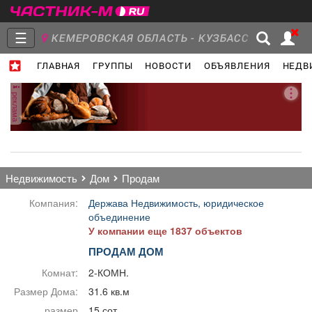
☰
КЕМЕРОВСКАЯ ОБЛАСТЬ - КУЗБАСС
ГЛАВНАЯ
ГРУППЫ
НОВОСТИ
ОБЪЯВЛЕНИЯ
НЕДВ
Главная
Группы
Новости
реклама
Объявления
Недвижимость
Услуги
недвижимость
дом
продам
Компания:
Держава Недвижимость, юридическое
объединение
У компании еще 1837 объектов
Работа
Транспорт
Компании
ПРОДАМ ДОМ
Комнат:
2-КОМН.
Размер Дома:
31.6 кв.м
размер
15 сот.