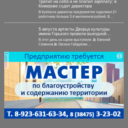
Тратил на себя и не платил зарплату: в
Кемерове судят директора
В Кузбассе директор предприятия задолжал 21
работнику больше 3,4 миллионов рублей. В
Кузбассе прокуратура...
5 августа артисты Дворца культуры
имени Горького провели выездной
концерт в реабилитационном центре
В этот день на сцене выступили: 🎤 Евгений
«Топаз».
Семенов 🎤 Оксана Гайдукова ...
реклама