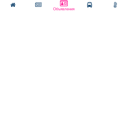
Подать объявление
Написать
Позвонить
Объявления
Подать объявление в газету
Поздравить
Скачать газету "Частник-М"
Рекламодателям:
Бизнес-кабинет
Заказать рекламу
Оплата услуг:
Расценки
Оплатить
Наши ресурсы:
Газета "Частник-М"
Сайт chastnik-m.ru
Сайт "Частник. Маркет"