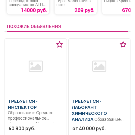
Переподготовка
Гирос маленький в
Пицца «Криспи»
специалистов АТП
пите
«Специалист,
14000 руб.
269 руб.
670 р
ответственный за
обеспечение
безопасности
дорожного
ПОХОЖИЕ ОБЪЯВЛЕНИЯ
движения»
ТРЕБУЕТСЯ -
ТРЕБУЕТСЯ -
ИНСПЕКТОР
ЛАБОРАНТ
Образование: Среднее
ХИМИЧЕСКОГО
профессиональное
АНАЛИЗА
Образование:
образование.. Младший
Среднее
40 900 руб.
от 40 000 руб.
оперуполномоченный
профессиональное..
отдела уголовного