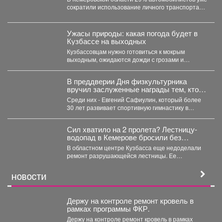
сократили использование личного транспорта
из‑за стоимости топлива. При этом...
Ужасы природы: какая погода будет в
Кузбассе на выходных
Кузбассовцам нужно готовиться к мокрым
выходным, ожидаются дожди с грозами и
сильный ветер. По...
В преддверии Дня физкультурника
вручил заслуженные награды тем, кто
посвятил свою жизнь спорту и
Среди них - Евгений Сафиулин, который более
воспитанию чемпионов.
30 лет развивает спортивную гимнастику в
Кузбассе. За...
Сил хватило на 2 пролета? Лестницу-
водопад в Кемерове бросили без
ремонта
В областном центре Кузбасса еще недоделали
ремонт разрушающейся лестницы. Ее
состояние беспокоит местных жителей. ...
НОВОСТИ
Держу на контроле ремонт кровель в
рамках программы ФКР.
Держу на контроле ремонт кровель в рамках