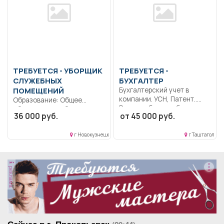
ТРЕБУЕТСЯ - УБОРЩИК
ТРЕБУЕТСЯ -
СЛУЖЕБНЫХ
БУХГАЛТЕР
ПОМЕЩЕНИЙ
Бухгалтерский учет в
компании. УСН, Патент..
Образование: Общее
Режим гибкого рабочего...
образование.. Уборка
36 000 руб.
от 45 000 руб.
помещений.. Полный
рабочий день..
г Новокузнецк
г Таштагол
реклама