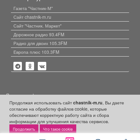
Газета "Частник-М"
Сайт chastnik-m.ru
Сайт "Частник. Маркет"
Дорожное радио 93.4FM
Радио для двоих 105.3FM
Европа плюс 103.3FM
Политика конфиденциальности
Продолжая использовать сайт
chastnik-m.ru
, Вы даете
Публикации с пометкой «Реклама», «На правах рекламы»,
согласие на обработку файлов cookie, которые
«Партнёрский проект» оплачены рекламодателем.
Редакция сайта не несет ответственности за достоверность
обеспечивают корректную работу сайта и сбора
информации, содержащейся в рекламных материалах и
информации для улучшения качества сервисов.
объявлениях.
Что такое cookie
+16
© 2006-2026
ООО "Частник-М"