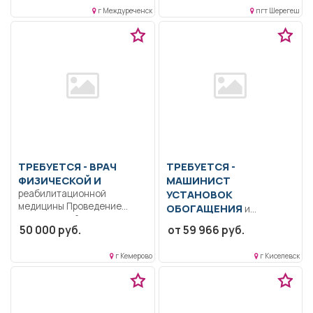
Проведение анализов
розыска....
г Междуреченск
пгт Шерегеш
химического состава
различных веществ;...
ТРЕБУЕТСЯ - ВРАЧ
ТРЕБУЕТСЯ -
ФИЗИЧЕСКОЙ И
МАШИНИСТ
реабилитационной
УСТАНОВОК
медицины Проведение
ОБОГАЩЕНИЯ
и
медицинской
брикетирования
50 000 руб.
от 59 966 руб.
реабилитации пациентов,
Образование: Общее
имеющих нарушения
образование.. Управлять
функций и...
г Кемерово
г Киселевск
конвейерами
производительностью до
500...