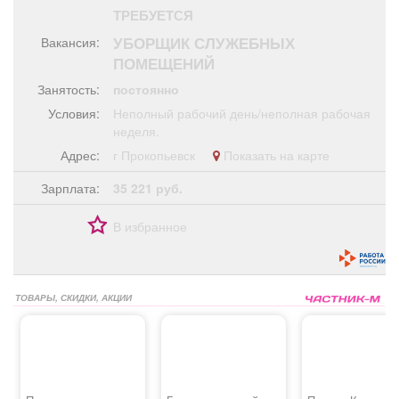
Афиша
Обучение
Проекты
ТРЕБУЕТСЯ
УБОРЩИК СЛУЖЕБНЫХ
Вакансия:
ПОМЕЩЕНИЙ
Занятость:
постоянно
Товары
Поздравления
Погода
Условия:
Неполный рабочий день/неполная рабочая
неделя.
Адрес:
г Прокопьевск
Показать на карте
Зарплата:
35 221 руб.
ТВ программа
Я - пенсионер
В избранное
ТОВАРЫ, СКИДКИ, АКЦИИ