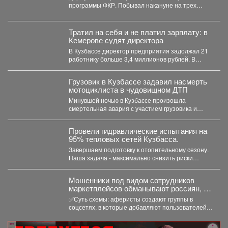
программы ФКР. Побывал накануне на трех
адресах: ...
Тратил на себя и не платил зарплату: в
Кемерове судят директора
В Кузбассе директор предприятия задолжал 21
работнику больше 3,4 миллионов рублей. В
Кузбассе прокуратура...
Грузовик в Кузбассе задавил насмерть
мотоциклиста в чудовищном ДТП
Минувшей ночью в Кузбассе произошла
смертельная авария с участием грузовика и
мотоцикла. В среду,...
Провели гидравлические испытания на
95% тепловых сетей Кузбасса.
Завершаем подготовку к отопительному сезону.
Наша задача - максимально снизить риски
перебоев с теплом и...
Мошенники под видом сотрудников
маркетплейсов обманывают россиян, у
которых скоро день рождения.
✅Суть схемы: аферисты создают группы в
соцсетях, в которые добавляют пользователей в
преддверии их дня...