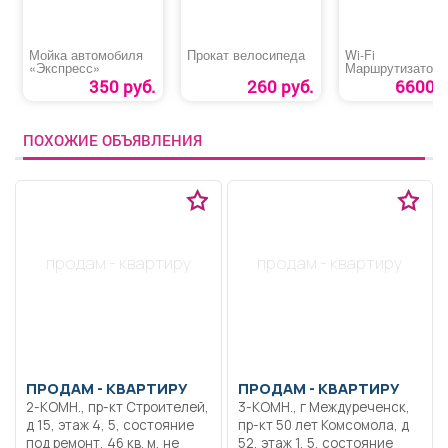
Мойка автомобиля
Прокат велосипеда
Wi-Fi
«Экспресс»
Маршрутизатор 2
5 ГГц
350 руб.
260 руб.
6600 р
ПОХОЖИЕ ОБЪЯВЛЕНИЯ
продам - квартиру
продам - квартиру
ПРОДАМ -
КВАРТИРУ
ПРОДАМ -
КВАРТИРУ
2-КОМН., пр-кт Строителей,
3-КОМН., г Междуреченск,
д 15, этаж 4, 5, состояние
пр-кт 50 лет Комсомола, д
под ремонт, 46 кв. м, не
52, этаж 1, 5, состояние