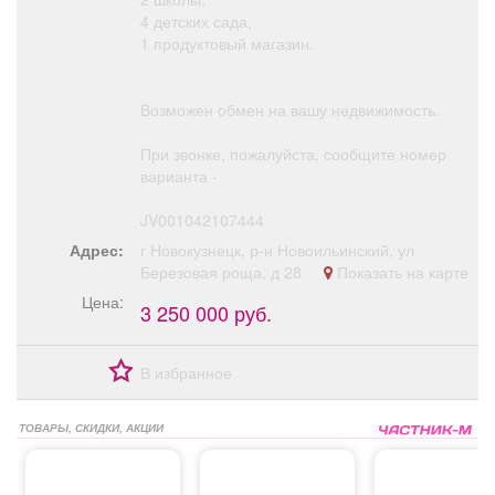
4 детских сада,
1 продуктовый магазин.
Возможен обмен на вашу недвижимость.
При звонке, пожалуйста, сообщите номер
варианта -
JV001042107444
Адрес:
г Новокузнецк, р-н Новоильинский, ул
Березовая роща, д 28
Показать на карте
Цена:
3 250 000 руб.
В избранное
ТОВАРЫ, СКИДКИ, АКЦИИ