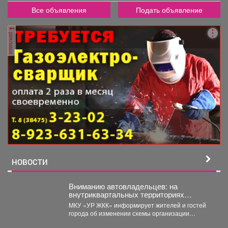
Все объявления
Подать объявление
реклама
НОВОСТИ
Вниманию автовладельцев: на
внутриквартальных территориях
Междуреченского муниципального
МКУ «УР ЖКК» информирует жителей и гостей
округа вводятся ограничения стоянки.
города об изменении схемы организации
дорожного движения на...