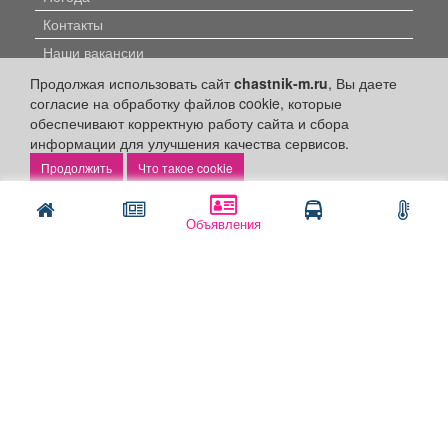
Контакты
Наши вакансии
Продолжая использовать сайт
chastnik-m.ru
, Вы даете
Быстрые ссылки:
согласие на обработку файлов cookie, которые
обеспечивают корректную работу сайта и сбора
Установить приложение
информации для улучшения качества сервисов.
Что такое cookie
Личный кабинет
Подать объявление
Объявления
Подать объявление в газету
Поздравить
Скачать газету "Частник-М"
Рекламодателям:
Бизнес-кабинет
Заказать рекламу
Оплата услуг: