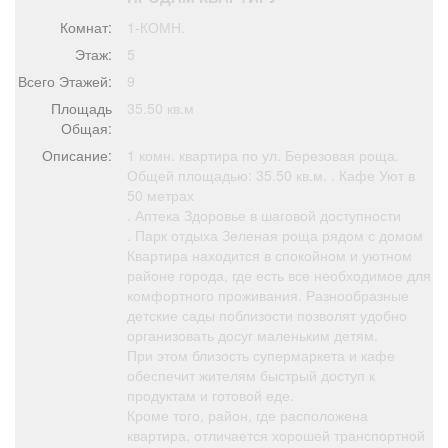
Афиша
Обучение
Проекты
Комнат:
1-КОМН.
Этаж:
5
Всего Этажей:
9
Площадь
35.50 кв.м
Товары
Поздравления
Погода
Общая:
Описание:
1 комн. квартира по ул. Березовая роща.
Общей площадью: 35.50 кв.м. . Кафе Уют в
50 метрах
. Аптека Здоровье в шаговой доступности
. Парк отдыха Зеленая роща рядом с домом
ТВ программа
Я - пенсионер
Квартира находится в спокойном и уютном
районе города, где есть все необходимое для
комфортного проживания. Разнообразные
детские сады поблизости позволят удобно
организовать досуг маленьким детям.
При этом близость супермаркета и кафе
обеспечит жителям быстрый доступ к
продуктам и готовой еде.
Кроме того, район, где расположена
квартира, отличается хорошей транспортной