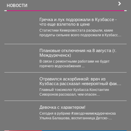
НОВОСТИ
Гречка и лук подорожали в Кузбассе -
что еще взлетело в цене
Статистики Кемеровостата раскрыли, какие
продукты сильнее всего подорожали в Кузбассе
за неделю. Специалисты Кемеровостата...
Плановые отключения на 8 августа (г.
Междуреченск)
В связи с ремонтными работами не будет
горячего водоснабжения ...
Отравился аскорбинкой: врач из
Кузбасса рассказал невероятный факт
о популярном витамине
Главный токсиколог Кузбасса Константин
Сиворонов рассказал, чем опасен
бесконтрольный прием витамина С. По словам...
Девочка с характером!
Сегодня в рубрике #звездочкимеждуреченска
Ульяна Балашова, воспитанница Детско-
юношеского центра по программе «Рукопашный
бой». Ульяна-одаренная,...