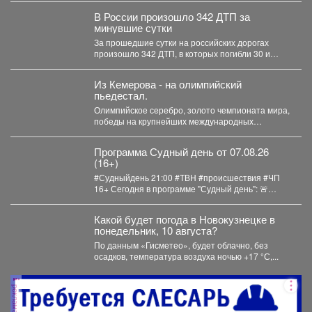
В России произошло 342 ДТП за
минувшие сутки
За прошедшие сутки на российских дорогах
произошло 342 ДТП, в которых погибли 30 и
получили...
Из Кемерова - на олимпийский
пьедестал.
Олимпийское серебро, золото чемпионата мира,
победы на крупнейших международных
турнирах - за этими достижениями стояли...
Программа Судный день от 07.08.26
(16+)
#Судныйдень 21:00 #ТВН #происшествия #ЧП
16+ Сегодня в программе "Судный день": 🚨
Подростка...
Какой будет погода в Новокузнецке в
понедельник, 10 августа?
По данным «Гисметео», будет облачно, без
осадков, температура воздуха ночью +17 °С,...
реклама