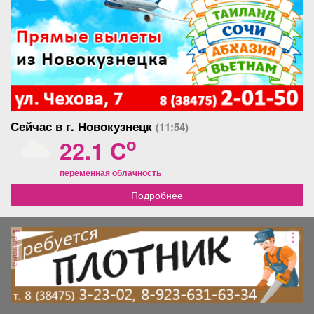
отопления, пластиковые
окна, новые м/к двери,
натяжные потолки, в
прихожей встроенный шкаф
купе, в ванной комнате
кафель и теплые полы.
Квартира продается со
встроенной кухонной
мебелью и техникой.
Сейчас в г. Новокузнецк
(11:54)
Остальная мебель
остается по
o
22.1 C
договоренности. Продажа
от собственника. Уместен
переменная облачность
разумный торг.
Подробнее
реклама