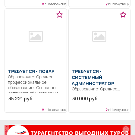
г Новокузнецк
г Новокузнецк
ТРЕБУЕТСЯ - ПОВАР
ТРЕБУЕТСЯ -
Образование: Среднее
СИСТЕМНЫЙ
профессиональное
АДМИНИСТРАТОР
образование.. Согласно
Образование: Среднее
должностной инструкции..
профессиональное
35 221 руб.
30 000 руб.
Сменная работа..
образование..
Сопровождение
г Новокузнецк
г Новокузнецк
социальных сетей и сайта...
реклама