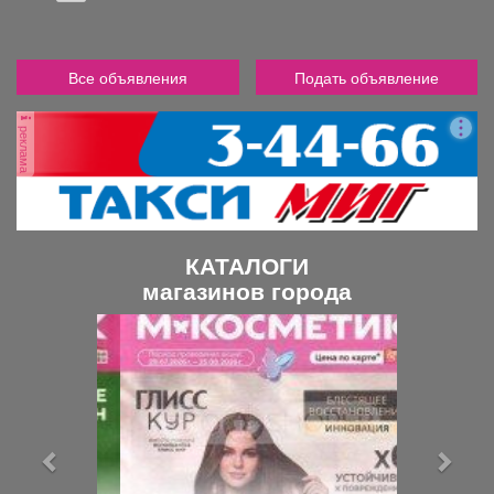
Все объявления
Подать объявление
реклама
КАТАЛОГИ
магазинов города
П
С
р
л
е
е
д
д
ы
у
д
ю