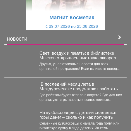
у
щ
щ
и
Магнит Косметик
и
й
c 29.07.2026 по 25.08.2026
й
НОВОСТИ
Свет, воздух и память: в библиотеке
Мысков открылась выставка акварели
«Воспоминания»
Друзья, у нас отличные новости для всех
ценителей прекрасного! Если вы ищете повод
заглянуть в...
️ В последний месяц лета в
Междуреченске продолжают работать
летние детские площадки.
Где ребятам будет весело в августе? Где для них
организуют игры, квесты и всевозможные
развлечения?...
На кузбассовцев с детьми свалились
горы денег – сколько и как получить
Семейные кузбассовцы с начала года получили
гигантскую сумму в виде детских. За семь