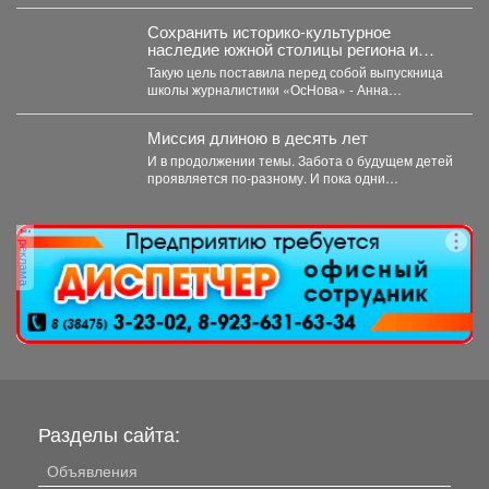
округу капитан полиции Виктор Шуман и
лейтенант...
Сохранить историко-культурное
наследие южной столицы региона и
создать доступную среду.
Такую цель поставила перед собой выпускница
школы журналистики «ОсНова» - Анна
Маркелова. Результатом работы стал...
Миссия длиною в десять лет
И в продолжении темы. Забота о будущем детей
проявляется по-разному. И пока одни
специалисты центра...
реклама
Разделы сайта:
Объявления