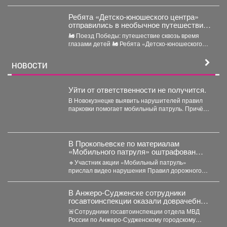
месяцев...
Ребята «Детско-юношеского центра»
отправились в необычное путешествие -
на борт «Поезда Победы».
🚂 Поезд Победы: путешествие сквозь время
глазами детей 🚂 Ребята «Детско-юношеского
центра» отправились в...
НОВОСТИ
Уйти от ответственности не получится.
В Новокузнецке выявить нарушителей правил
парковки помогает мобильный патруль. Причём
работает система в автоматическом режиме....
В Прокопьевске по материалам
«Мобильного патруля» оштрафован
автомобилист, который дважды
🔹Участник акции «Мобильный патруль»
нарушил ПДД
прислал видео нарушения Правил дорожного
движения, совершенного водителем автомобиля
«БМВ» в...
В Анжеро-Судженске сотрудники
госавтоинспекции оказали доврачебную
помощь мужчине, пострадавшему от
🚨Сотрудники госавтоинспекции отдела МВД
укуса гадюки
России по Анжеро-Судженскому городскому