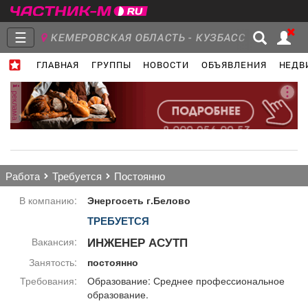
☰
КЕМЕРОВСКАЯ ОБЛАСТЬ - КУЗБАСС
ГЛАВНАЯ
ГРУППЫ
НОВОСТИ
ОБЪЯВЛЕНИЯ
НЕДВ
Главная
Группы
Новости
реклама
Объявления
Недвижимость
Услуги
работа
требуется
постоянно
В компанию:
Энергосеть г.Белово
ТРЕБУЕТСЯ
Работа
Транспорт
Компании
ИНЖЕНЕР АСУТП
Вакансия:
Занятость:
постоянно
Требования:
Образование: Среднее профессиональное
образование.