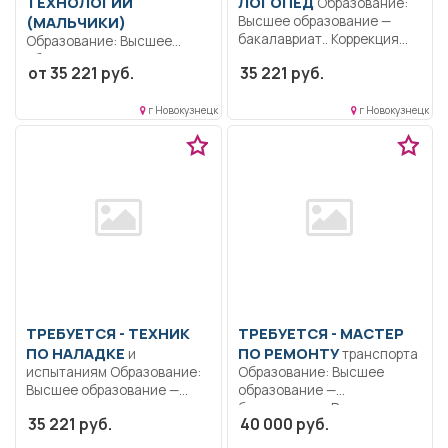
ТЕХНОЛОГИИ
ЛОГОПЕД
Образование:
(МАЛЬЧИКИ)
Высшее образование —
бакалавриат.. Коррекция
Образование: Высшее
речевого и умственного...
образование —
от 35 221 руб.
35 221 руб.
бакалавриат..
Формирование
г Новокузнецк
г Новокузнецк
общекультурных
компетенций и...
ТРЕБУЕТСЯ - ТЕХНИК
ТРЕБУЕТСЯ - МАСТЕР
ПО НАЛАДКЕ
ПО РЕМОНТУ
и
транспорта
испытаниям Образование:
Образование: Высшее
Высшее образование —
образование —
специалитет,
бакалавриат.. Ремонт
35 221 руб.
40 000 руб.
магистратура.. Принятие
атомобилей.. Полный
участия...
рабочий...