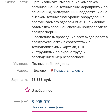
Обязанности:
Организовывать выполнение комплекса
Афиша
Обучение
Проекты
организационно-технических мероприятий по
оснащению, эксплуатации и поддержанию на
высоком техническом уровне оборудования
обслуживаемого отделом АСУТП, а именно:
Автоматизированной системы контроля учета
Товары
Поздравления
Погода
электроэнергии.
Обеспечивать проведение всех видов работ в
электроустановках в соответствии с
технологическими картами, ППР,
инструкциями по охране труда и
соблюдением мер безопасности.
ТВ программа
Я - пенсионер
Условия:
Полный рабочий день.
Адрес:
г Белово
Показать на карте
Зарплата:
58 838 руб.
В избранное
8-905-070-...
Телефон:
Показать телефоны