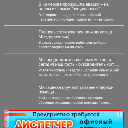
В Кемерове произошла авария – на
одном из самых "защищённых"
перекрёстков
В Кемерове не поделили оживлённый
перекрёсток иномарки, одной из них вырвало
колесо. В понедельник,...
Плановые отключения на 4 августа (г.
Междуреченск)
В связи с ремонтными работами не будет
электроэнергии 04.08.2026 ...
Мы продолжаем наше знакомство, и
сегодня наш гость - руководитель Арт-
студии «Просто интересно» - Некрасова
Роза Ильясовна - педагог с большим опытом, чей
Роза Ильясовна.
таланты и многолетний стаж вдохновляют
участников на...
Мысковчан обучают оказанию первой
помощи
Жители Кемеровской области проходят
обучение оказанию первой помощи. Такое
поручение дал губернатор Илья Середюк. ...
реклама