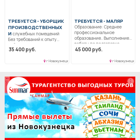
ТРЕБУЕТСЯ - УБОРЩИК
ТРЕБУЕТСЯ - МАЛЯР
ПРОИЗВОДСТВЕННЫХ
Образование: Среднее
профессиональное
И
служебных помещений
образование.. Выполнение
Без требований к опыту
работы по подготовке
работы и уровню
35 400 руб.
45 000 руб.
поверхности...
образования,...
г Новокузнецк
г Новокузнецк
реклама