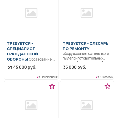
ТРЕБУЕТСЯ -
ТРЕБУЕТСЯ - СЛЕСАРЬ
СПЕЦИАЛИСТ
ПО РЕМОНТУ
ГРАЖДАНСКОЙ
оборудования котельных и
пылеприготовительных
ОБОРОНЫ
Образование:
цехов Образование: Общее
Среднее
от 45 000 руб.
35 000 руб.
образование.. Обеспечение
профессиональное
исправной...
образование.. Организация
г Новокузнецк
г Киселевск
и ведение работы в...