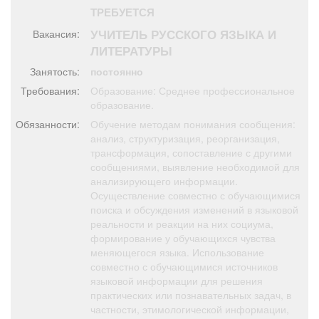
Афиша
Обучение
Проекты
ТРЕБУЕТСЯ
УЧИТЕЛЬ РУССКОГО ЯЗЫКА И
Вакансия:
ЛИТЕРАТУРЫ
Занятость:
постоянно
Товары
Поздравления
Погода
Требования:
Образование: Среднее профессиональное
образование.
Обязанности:
Обучение методам понимания сообщения:
анализ, структуризация, реорганизация,
трансформация, сопоставление с другими
сообщениями, выявление необходимой для
ТВ программа
Я - пенсионер
анализирующего информации.
Осуществление совместно с обучающимися
поиска и обсуждения изменений в языковой
реальности и реакции на них социума,
формирование у обучающихся чувства
меняющегося языка. Использование
совместно с обучающимися источников
языковой информации для решения
практических или познавательных задач, в
частности, этимологической информации,