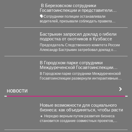
‍ В Березовском сотрудники
Госавтоинспекции и представители
РЖД провели совместный рейд
🗣Сотрудники полиции останавливали
водителей, призывали соблюдать правила
проезда железнодорожных переездов и не
создавать аварийных ситуаций....
Бастрыкин запросил доклад о гибели
подростка от охотников в Кузбассе
Председатель Следственного комитета России
Александр Бастрыкин затребовал доклад о
результатах расследования уголовного дела по
факту...
В Городском парке сотрудники
Междуреченской Госавтоинспекции
развернули интерактивные
В Городском парке сотрудники Междуреченской
профилактические площадки
Госавтоинспекции развернули интерактивные
профилактические площадки по популяризации
Правил дорожного движения...
НОВОСТИ
Новые возможности для социального
бизнеса: как объединяться, чтобы расти
🔸 Нередко верным путем развития бизнеса
становится создание совместных проектов,
работа в команде и даже...