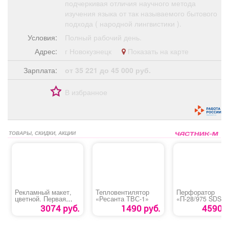
подчеркивая отличия научного метода
изучения языка от так называемого бытового
подхода ( народной лингвистики ).
Условия:
Полный рабочий день.
Адрес:
г Новокузнецк
Показать на карте
Зарплата:
от 35 221 до 45 000 руб.
В избранное
ТОВАРЫ, СКИДКИ, АКЦИИ
Рекламный макет,
Тепловентилятор
Перфоратор
цветной. Первая
«Ресанта ТВС-1»
«П-28/975 SDS
полоса.
ПОБЕДА»
3074 руб.
1490 руб.
4590 р