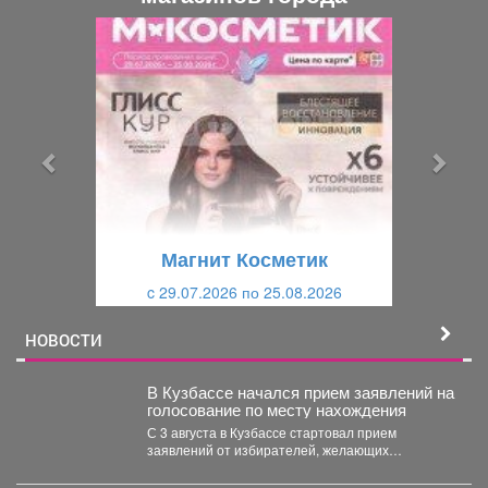
П
С
р
л
е
е
д
д
ы
у
д
ю
у
щ
щ
и
Магнит Косметик
и
й
c 29.07.2026 по 25.08.2026
й
НОВОСТИ
В Кузбассе начался прием заявлений на
голосование по месту нахождения
С 3 августа в Кузбассе стартовал прием
заявлений от избирателей, желающих
проголосовать на предстоящих выборах...