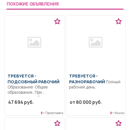
ПОХОЖИЕ ОБЪЯВЛЕНИЯ
ТРЕБУЕТСЯ -
ТРЕБУЕТСЯ -
ПОДСОБНЫЙ РАБОЧИЙ
РАЗНОРАБОЧИЙ
Полный
Образование: Общее
рабочий день..
образование.. При
подготовке к работе
47 694 руб.
от 80 000 руб.
поливомоечной машины...
г Прокопьевск
г Мыски