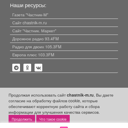
Наши ресурсы:
Газета "Частник-М"
Сайт chastnik-m.ru
Сайт "Частник. Маркет"
Дорожное радио 93.4FM
Радио для двоих 105.3FM
Европа плюс 103.3FM
Политика конфиденциальности
Продолжая использовать сайт
chastnik-m.ru
, Вы даете
согласие на обработку файлов cookie, которые
Публикации с пометкой «Реклама», «На правах рекламы»,
обеспечивают корректную работу сайта и сбора
«Партнёрский проект» оплачены рекламодателем.
Редакция сайта не несет ответственности за достоверность
информации для улучшения качества сервисов.
информации, содержащейся в рекламных материалах и
Что такое cookie
объявлениях.