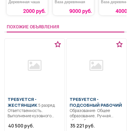
Деревянная чаша
Ваза деревянная
Ваза деревянна
2000 руб.
9000 руб.
4000 р
ПОХОЖИЕ ОБЪЯВЛЕНИЯ
ТРЕБУЕТСЯ -
ТРЕБУЕТСЯ -
ЖЕСТЯНЩИК
ПОДСОБНЫЙ РАБОЧИЙ
5 разряд.
Ответственность..
Образование: Общее
Выполнение кузовного
образование.. Ручная
ремонта автотранспорта,
уборка бросового мусора,
40 500 руб.
35 221 руб.
контроль выполненных
веток, сгребание...