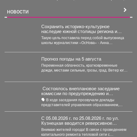
творчеством и воплощать в...
НОВОСТИ
Сохранить историко-культурное
наследие южной столицы региона и
создать доступную среду.
Такую цель поставила перед собой выпускница
школы журналистики «ОсНова» - Анна
Маркелова. Результатом работы стал...
Прогноз погоды на 5 августа
Переменная облачность, кратковременные
дожди, местами сильные, грозы, град. Ветер юго-
западный 4-9 м/с, порывы до 18...
Состоялось внеплановое заседание
комиссии по предупреждению и
ликвидации чрезвычайных ситуаций и
🗣️ В ходе заседания прозвучали доклады
пожарной безопасности
представителей управления образованием,
сотрудников МЧС и мысковского Водоканала. ...
С 05.08.2026 г. по 25.08.2026 г. по ул.
Кузнецкая вводится реверсивное
движения для автотранспорта
Внимаю жителей города! В связи с проведением
капитального ремонта тепловой сети с