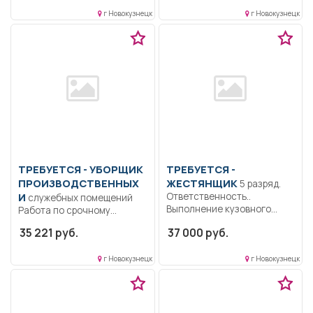
работы.....
г Новокузнецк
г Новокузнецк
ТРЕБУЕТСЯ - УБОРЩИК
ТРЕБУЕТСЯ -
ПРОИЗВОДСТВЕННЫХ
ЖЕСТЯНЩИК
5 разряд.
И
Ответственность..
служебных помещений
Выполнение кузовного
Работа по срочному
ремонта автотранспорта,
трудовому договору с
35 221 руб.
37 000 руб.
контроль выполненных
01.07.2026г. по...
работы.....
г Новокузнецк
г Новокузнецк