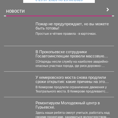
й
НОВОСТИ
Пожар не предупреждает, но вы можете
быть готовы!
Простые и чёткие правила - в карточках.
В Прокопьевске сотрудники
Госавтоинспекции провели массовую
проверку водителей
👮‍♂Наряды несли службу на наиболее аварийно-
опасных участках города, где риск дорожно-
транспортных происшествий особенно высок.
Основная...
У кемеровского моста снова продлили
сроки открытия: какие причины на этот
раз
В Кемерове продлили ограничение движения у
Театрального моста. В Кемерове продлевается
временное ограничение автомобильного...
Ремонтируем Молодежный центр в
Гурьевске.
Здесь наши ребята смогут учиться, работать над
своими проектами, заниматься волонтерством,