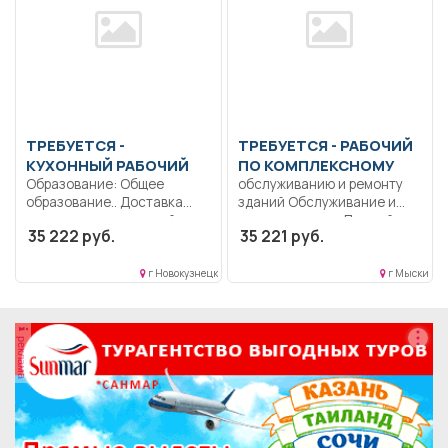
ТРЕБУЕТСЯ -
ТРЕБУЕТСЯ - РАБОЧИЙ
КУХОННЫЙ РАБОЧИЙ
ПО КОМПЛЕКСНОМУ
Образование: Общее
обслуживанию и ремонту
образование.. Доставка
зданий Обслуживание и
продуктов из кладовой на
ремонт здания.. Полный
35 222 руб.
35 221 руб.
пищеблок;...
рабочий...
г Новокузнецк
г Мыски
реклама