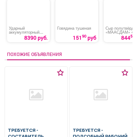
Ударный
Говядина тушеная
Сыр полутвёрды
аккумуляторный
«МААСДАМ» 45
гайковерт «MTX
90
50
8390 руб.
151
руб
844
CIWU-BL-20-600»
ПОХОЖИЕ ОБЪЯВЛЕНИЯ
ТРЕБУЕТСЯ -
ТРЕБУЕТСЯ -
СОСТАВИТЕЛЬ
ПОДСОБНЫЙ РАБОЧИЙ