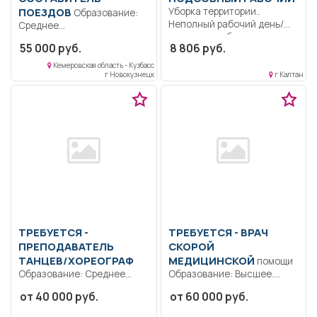
ПОЕЗДОВ
Уборка территории..
Образование:
Неполный рабочий день/
Среднее
неполная рабочая неделя..
профессиональное
55 000 руб.
8 806 руб.
Квалификация:
Ответственность.
Кемеровская область - Кузбасс
г Новокузнецк
г Калтан
Должностные обязанности
уточняются
непосредственно при...
ТРЕБУЕТСЯ -
ТРЕБУЕТСЯ - ВРАЧ
ПРЕПОДАВАТЕЛЬ
СКОРОЙ
ТАНЦЕВ/ХОРЕОГРАФ
МЕДИЦИНСКОЙ
помощи
Образование: Среднее
Образование: Высшее.
профессиональное
Дисциплинированность.
от 40 000 руб.
от 60 000 руб.
образование..
Ответственность..
Преподавание брейк-
Оказывает населению