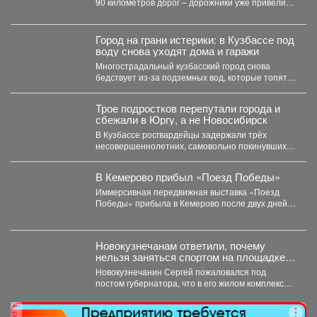
90 километров дорог – дорожники уже привели в
порядок...
Город на грани истерики: в Кузбассе под
воду снова уходят дома и гаражи
Многострадальный кузбасский город снова
бедствует из-за подземных вод, которые топят
подвалы и уже проникают в...
Трое подростков перепутали города и
сбежали в Юргу, а не Новосибирск
В Кузбассе росгвардейцы задержали трёх
несовершеннолетних, самовольно покинувших
дома в Новокузнецке. Как пишет Горсайт,...
В Кемерово прибыл «Поезд Победы»
Иммерсивная передвижная выставка «Поезд
Победы» прибыла в Кемерово после двух дней
работы в Новокузнецке. Торжественное...
Новокузнечанам ответили, почему
нельзя заняться спортом на площадке
лицея
Новокузнечанин Сергей пожаловался под
постом губернатора, что в его жилом комплексе
«Новый город» нет оборудованных...