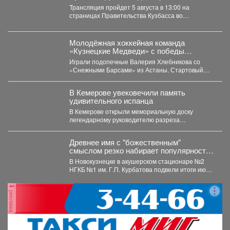
развитии спорта в регионе в прямом
Трансляция пройдет 5 августа в 13:00 на
эфире ЦУР.
страницах Правительства Кузбасса во
«ВКонтакте» и «Одноклассниках». ...
Молодёжная хоккейная команда
«Кузнецкие Медведи» с победы
стартовала на предсезонном турнире в
Играли подопечные Валерия Хлебникова со
Омске.
«Снежными Барсами» из Астаны. Стартовый
отрезок прошёл на высоких...
В Кемерове увековечили память
удивительного испанца
В Кемерове открыли мемориальную доску
легендарному руководителю разреза
"Кедровский" Александру Барредо – испанцу,
который стал...
Древнее имя с "божественным"
смыслом резко набирает популярность
в Кузбассе: 11 малышей за месяц
В Новокузнецке в акушерском стационаре №2
НГКБ №1 им. Г.П. Курбатова подвели итоги июля.
...
реклама