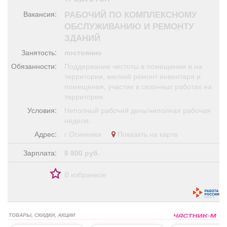
Афиша
Обучение
Проекты
РАБОЧИЙ ПО КОМПЛЕКСНОМУ
Вакансия:
ОБСЛУЖИВАНИЮ И РЕМОНТУ
ЗДАНИЙ
Занятость:
постоянно
Товары
Поздравления
Погода
Обязанности:
Поддержание чистоты в помещении и на
территории, мелкий ремонт инвентаря и
помещения, участие в сезонных работах на
территории.
Условия:
Неполный рабочий день/неполная рабочая
ТВ программа
неделя.
Я - пенсионер
Адрес:
г Осинники
Показать на карте
Зарплата:
8 800 руб.
В избранное
ТОВАРЫ, СКИДКИ, АКЦИИ