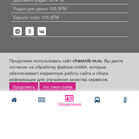
Радио для двоих 105.3FM
Европа плюс 103.3FM
Политика конфиденциальности
Продолжая использовать сайт
chastnik-m.ru
, Вы даете
согласие на обработку файлов cookie, которые
Публикации с пометкой «Реклама», «На правах рекламы»,
обеспечивают корректную работу сайта и сбора
«Партнёрский проект» оплачены рекламодателем.
информации для улучшения качества сервисов.
Редакция сайта не несет ответственности за достоверность
информации, содержащейся в рекламных материалах и
Что такое cookie
объявлениях.
+16
© 2006-2026
ООО "Частник-М"
Объявления