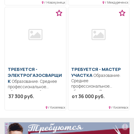
г Новокузнецк
г Междуреченск
данса.. Полный рабочий
постоянную, экстренную и
день..
неотложную...
ТРЕБУЕТСЯ -
ТРЕБУЕТСЯ - МАСТЕР
ЭЛЕКТРОГАЗОСВАРЩИ
УЧАСТКА
Образование:
К
Среднее
Образование: Среднее
профессиональное
профессиональное
образование.. Проводить
образование.. Сборка,
37 300 руб.
от 36 000 руб.
постоянные осмотры мест
монтаж, сварка и резка...
общего...
г Киселевск
г Киселевск
реклама