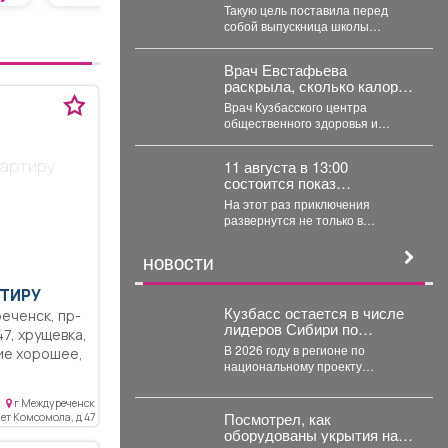
южной столицы региона и
Такую цель поставила перед
создать доступную среду.
собой выпускница школы
журналистики «ОсНова» - Анна
Маркелова. Результатом работы
Врач Евстафьева
стал...
раскрыла, сколько калорий
нужно потреблять
Врач Кузбасского центра
кормящей маме
общественного здоровья и
медицинской профилактики Вера
Евстафьева поясняет, что
вартиру
11 августа в 13:00
количество калорий зависит...
состоится показ
двенадцатого
На этот раз приключения
полнометражного
развернутся не только в
мультфильма из
средневековой Руси, но и в
знаменитой «богатырской»
доисторические времена....
франшизы - «Три богатыря
НОВОСТИ
и Пуп Земли» (2023).
ТИРУ
Кузбасс остается в числе
лидеров Сибири по
вка,
благоустройству
В 2026 году в регионе по
общественных
национальному проекту
пространств.
«Инфраструктура для жизни»
хника,
планируется обновить 115
г Междуреченск
редников,
общественных...
Посмотрел, как
лет Комсомола, д 47
тлая,
оборудованы укрытия на