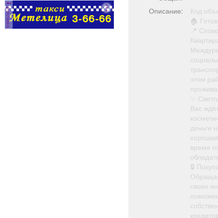
реклама
Описание:
Код объе
🏠 Готов
📍 Спок
Квартир
Междуре
социаль
транспо
этом ра
прожива
✨ Светл
Вас ждёт
космети
деньги 
хорошая
время го
обладат
🔒 Поку
Обращая
своих и
поможем
собстве
кредито