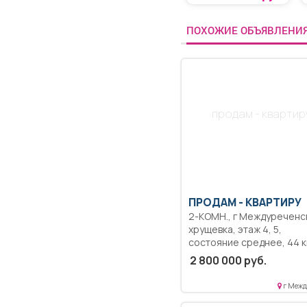
ПОХОЖИЕ ОБЪЯВЛЕНИ
продам - квартир
ПРОДАМ -
КВАРТИРУ
2-КОМН., г Междуреченск,
хрущевка, этаж 4, 5,
состояние среднее, 44 кв.м,
31 кв.м, пластиковые окна
2 800 000 руб.
угловая, расположение
комнат вагончиком, нахо
г Межд
квартира в внутрикварт