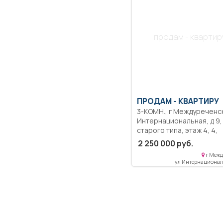
доме с развитой
инфраструктурой, во дв
есть детский сад и гимна
МФЦ.
продам - квартир
ПРОДАМ -
КВАРТИРУ
3-КОМН., г Междуреченск, ул
Интернациональная, д 9,
старого типа, этаж 4, 4,
состояние под ремонт, 59,7
2 250 000 руб.
кв.м, Самое выгодное
г Межд
предложения на 3-х ком.
ул Интернационал
квартиру! Дом кирпичный
теплый, крыша новая!
расположен на границе
Западного района и цент
города, рядом гимназия,
детский садик, супермар