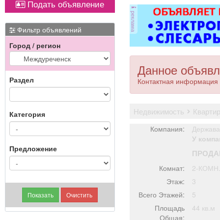
Подать объявление
оборудованием,
от
реклама
имеется парковка, торг
ви
уместен.
ме
Фильтр объявлений
Город / регион
П
Данное объявл
Раздел
Контактная информация 
недвижимость
кварти
Категория
Компания:
Держава
У компа
Предложение
ПРОДА
Комнат:
2-КОМН
Этаж:
3
Всего Этажей:
5
Площадь
44 кв.м
Общая: