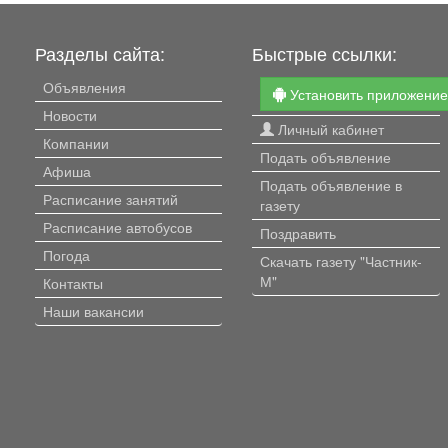
в шаге автовокзал. Квартира
большая окна трехствор
высокие много света, по
Разделы сайта:
Быстрые ссылки:
2.9 м высокие! стены то
квартира теплая! Цена очень
Объявления
Установить приложени
хорошая для инвестиций 
Новости
себя ! Собственник один
Личный кабинет
долгов нет, прописанных
Компании
Для тех кто понимает ра
Подать объявление
Афиша
жить в панельном доме и
Подать объявление в
кирпичном, а она есть, о
Расписание занятий
газету
наше предложения.
Расписание автобусов
Поздравить
Погода
Скачать газету "Частник-
М"
Контакты
Наши вакансии