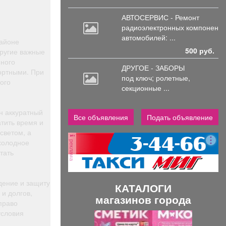
АВТОСЕРВИС - Ремонт
радиоэлектронных
компоненто
автомобилей: ...
районе
500 руб.
другие важные
нного
ДРУГОЕ - ЗАБОРЫ
ортными. При
под
ключ; ролетные,
ого
секционные ...
н аккуратный
Все объявления
Подать объявление
тить время и
светом, а
холодное
реклама
тать
дение и защиту
КАТАЛОГИ
и долгов,
магазинов города
право
условия
П
С