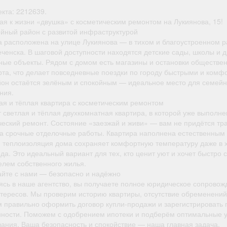
кта: 2212639.
ая к жизни «двушка» с косметическим ремонтом на Лукиянова, 15!
ойный район с развитой инфраструктурой
а расположена на улице Лукиянова — в тихом и благоустроенном 
ченска. В шаговой доступности находятся детские сады, школы и 
ные объекты. Рядом с домом есть магазины и остановки обществе
рта, что делает повседневные поездки по городу быстрыми и комф
йон остаётся зелёным и спокойным — идеальное место для семейн
ния.
ая и тёплая квартира с косметическим ремонтом
 светлая и тёплая двухкомнатная квартира, в которой уже выполне
ческий ремонт. Состояние «заезжай и живи» — вам не придётся тра
на срочные отделочные работы. Квартира наполнена естественным 
 теплоизоляция дома сохраняет комфортную температуру даже в 
да. Это идеальный вариант для тех, кто ценит уют и хочет быстро с
елем собственного жилья.
пайте с нами — безопасно и надёжно
сь в наше агентство, вы получаете полное юридическое сопровож
нтересов. Мы проверим историю квартиры, отсутствие обременений 
 правильно оформить договор купли-продажи и зарегистрировать 
нности. Поможем с одобрением ипотеки и подберём оптимальные 
вания. Ваша безопасность и спокойствие — наша главная задача.