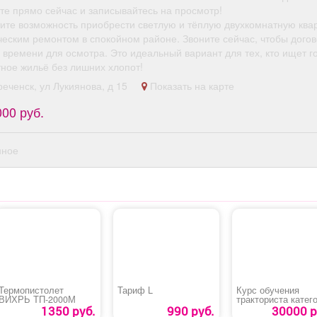
те прямо сейчас и записывайтесь на просмотр!
тите возможность приобрести светлую и тёплую двухкомнатную квар
ческим ремонтом в спокойном районе. Звоните сейчас, чтобы догов
времени для осмотра. Это идеальный вариант для тех, кто ищет г
ное жильё без лишних хлопот!
реченск, ул Лукиянова, д 15
Показать на карте
000 руб.
нное
Термопистолет
Тариф L
Курс обучения
ВИХРЬ ТП-2000М
тракториста катег
«В»
1350 руб.
990 руб.
30000 р