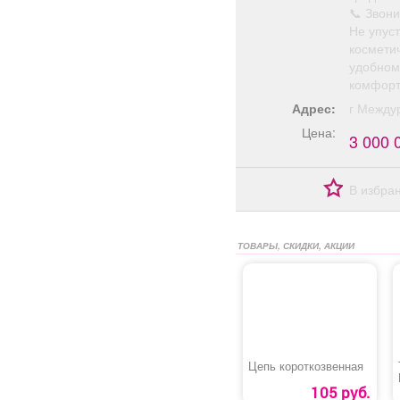
📞 Звони
Не упус
космети
удобном 
комфорт
Адрес:
г Между
Цена:
3 000 
В избра
ТОВАРЫ, СКИДКИ, АКЦИИ
Цепь короткозвенная
105 руб.