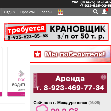
тел. (38475) 65-545
+7 923-625-02-51
Отдых
Проекты
Товары
реклама
Мы победители!
ЕТСЯ -
реклама
ОЯННО
 грузовых
обилей
вания к
оянно
: Условия:
Сейчас в г. Междуреченск
(06:25)
ности по
o
20.2 C
фону.