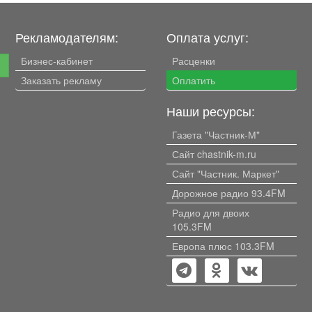
светом. В кварти
чатые
ремонт, что даёт
толки
возможность воп
Рекламодателям:
Оплата услуг:
лстые
дизайнерские идеи. Батар
трубы заменены, 
Бизнес-кабинет
Расценки
е
и под
новый унитаз, ос
Заказать рекламу
Оплатить
кухонный гарнитур
 нет!
кухню, двери на к
зницу
санузел. Дом расположен в
Наши ресурсы:
ли
районе с развито
Газета "Частник-М"
ценит
инфраструктурой
находятся магази
Сайт chastnik-m.ru
остановки общес
Сайт "Частник. Маркет"
транспорта. Никт
прописан.
Дорожное радио 93.4FM
Радио для двоих
105.3FM
Европа плюс 103.3FM