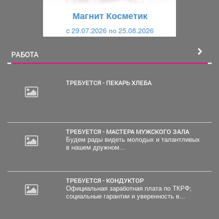
щ
и
Магнит Косметик
и
й
c 29.07.2026 по 25.08.2026
й
РАБОТА
ТРЕБУЕТСЯ - ПЕКАРЬ ХЛЕБА
ТРЕБУЕТСЯ - МАСТЕРА МУЖСКОГО ЗАЛА
Будем рады видеть молодых и талантливых
в нашем дружном...
ТРЕБУЕТСЯ - КОНДУКТОР
Официальная заработная плата по ТКРФ;
социальные гарантии и уверенность в...