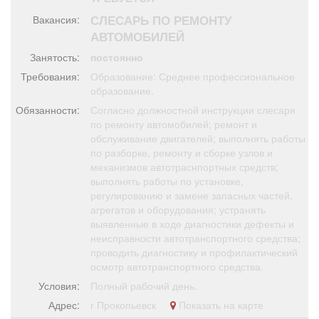
Афиша
Обучение
Проекты
СЛЕСАРЬ ПО РЕМОНТУ
Вакансия:
АВТОМОБИЛЕЙ
Занятость:
постоянно
Требования:
Образование: Среднее профессиональное
Товары
Поздравления
Погода
образование.
Обязанности:
Согласно должностной инструкции слесаря
по ремонту автомобилей; ремонт и
обслуживание двигателей; выполнять работы
по разборке, ремонту и сборке узлов и
механизмов автотраснпортных средств;
ТВ программа
Я - пенсионер
выполнять работы по установке,
регулированию и замене запасных частей,
агрегатов и оборудования; устранять
выявленные в ходе диагностики дефекты и
неисправности автотранспортного средства;
проводить диагностику и профилактический
осмотр автотранспортного средства.
Условия:
Полный рабочий день.
Адрес:
г Прокопьевск
Показать на карте