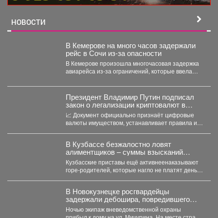
НОВОСТИ
В Кемерове на много часов задержали
рейс в Сочи из-за опасности
В Кемерове произошла многочасовая задержка
авиарейса из-за ограничений, которые ввела
Росавиация. Утром в четверг,...
Президент Владимир Путин подписал
закон о легализации криптовалют в
России.
📈 Документ официально признаёт цифровые
валюты имуществом, устанавливает правила их
оборота и гарантирует судебную защиту...
В Кузбассе безжалостно ловят
алиментщиков – суммы взысканий
невероятно растут
Кузбасские приставы ещё активнеенаказывают
горе-родителей, которые нагло не платят деньги
на содержание детей. С...
В Новокузнецке росгвардейцы
задержали дебошира, повредившего
окно и дверь квартиры сожительницы
Ночью экипаж вневедомственной охраны
прибыл к дому на ул. Мичурина. На месте стражи