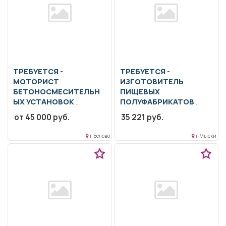
ТРЕБУЕТСЯ -
ТРЕБУЕТСЯ -
МОТОРИСТ
ИЗГОТОВИТЕЛЬ
БЕТОНОСМЕСИТЕЛЬН
ПИЩЕВЫХ
ЫХ УСТАНОВОК
ПОЛУФАБРИКАТОВ
Образование: Среднее
Чистка овощей.
от 45 000 руб.
35 221 руб.
профессиональное
Изготовление
образование..
полуфабрикатов.. Сменная
г Белово
г Мыски
Приготовление бетонных
работа..
смесей и строительных...