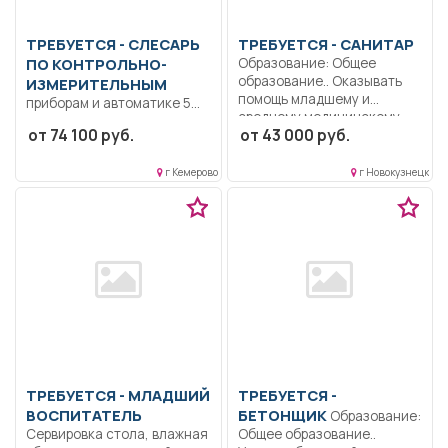
ТРЕБУЕТСЯ - СЛЕСАРЬ
ТРЕБУЕТСЯ - САНИТАР
ПО КОНТРОЛЬНО-
Образование: Общее
образование.. Оказывать
ИЗМЕРИТЕЛЬНЫМ
помощь младшему и
приборам и автоматике 5
среднему медицинскому...
разряд-6 разряд.
от 74 100 руб.
от 43 000 руб.
Образование: Среднее
профессиональное..
г Кемерово
г Новокузнецк
Проведение ремонта...
ТРЕБУЕТСЯ - МЛАДШИЙ
ТРЕБУЕТСЯ -
ВОСПИТАТЕЛЬ
БЕТОНЩИК
Образование:
Сервирoвкa стoлa, влажная
Общее образование..