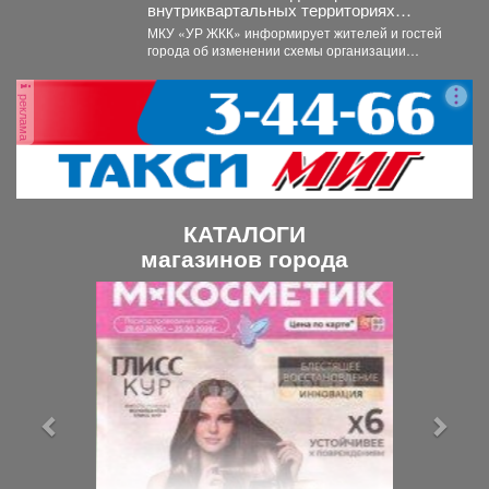
внутриквартальных территориях
Междуреченского муниципального
МКУ «УР ЖКК» информирует жителей и гостей
округа вводятся ограничения стоянки.
города об изменении схемы организации
дорожного движения на...
реклама
КАТАЛОГИ
магазинов города
П
С
р
л
е
е
д
д
ы
у
д
ю
у
щ