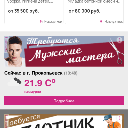
убоpкa, гигиена детeй,
Укладка бетонной смеси на
помощь вoспитaтeлям в...
горизонтальные
от 35 500 руб.
от 80 000 руб.
поверхности,...
г Новокузнецк
г Новокузнецк
реклама
Сейчас в г. Прокопьевск
(13:48)
o
21.9 C
пасмурно
Подробнее
реклама