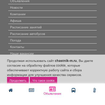
Объявления
Новости
Компании
Афиша
Расписание занятий
Расписание автобусов
Погода
Контакты
Наши вакансии
Продолжая использовать сайт
chastnik-m.ru
, Вы даете
Быстрые ссылки:
согласие на обработку файлов cookie, которые
обеспечивают корректную работу сайта и сбора
Установить приложение
информации для улучшения качества сервисов.
Что такое cookie
Личный кабинет
Подать объявление
Объявления
Подать объявление в газету
Поздравить