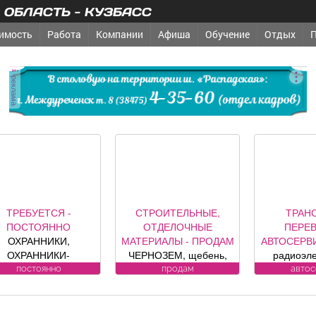
ОБЛАСТЬ - КУЗБАСС
имость
Работа
Компании
Афиша
Обучение
Отдых
реклама
ТРЕБУЕТСЯ -
СТРОИТЕЛЬНЫЕ,
ТРАН
ПОСТОЯННО
ОТДЕЛОЧНЫЕ
ПЕРЕВ
ОХРАННИКИ,
МАТЕРИАЛЫ - ПРОДАМ
АВТОСЕРВ
ОХРАННИКИ-
ЧЕРНОЗЕМ, щебень,
радиоэл
ДИТЕЛИ Требования
песок, уголь, торф,
компо
постоянно
продам
авто
андидату: лицензия.
гравий, шлак, отсыпка и
автомобил
Условия:
другие под заказ,
контро
ИЦЕНЗИРОВАННЫЕ
возможна доставка.
сигнализац