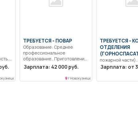
ТРЕБУЕТСЯ - ПОВАР
ТРЕБУЕТСЯ - 
Образование: Среднее
ОТДЕЛЕНИЯ
профессиональное
(ГОРНОСПАСА
сть..
образование.. Приготовление
пожарной части)
холодных и горячих блюд,...
Образование: Ср
руб.
Зарплата: 42 000 руб.
Зарплата: от 3
.
профессиональн
образование. Об
окузнецк
г Новокузнецк
прохождение спе
подготовки по...