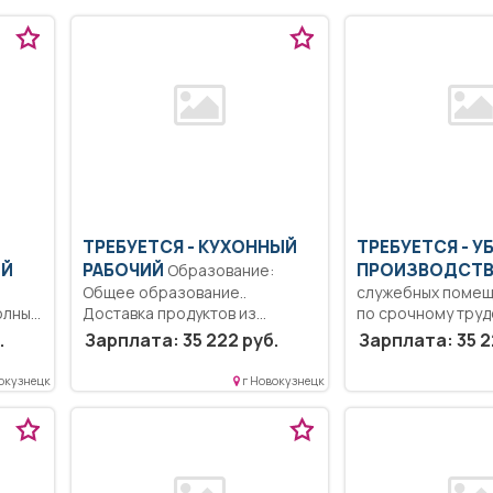
ТРЕБУЕТСЯ - КУХОННЫЙ
ТРЕБУЕТСЯ - 
ИЙ
РАБОЧИЙ
ПРОИЗВОДСТВ
Образование:
Общее образование..
служебных помещ
олный
Доставка продуктов из
по срочному тру
кладовой на пищеблок;...
договору с 01.07.20
.
Зарплата: 35 222 руб.
Зарплата: 35 2
окузнецк
г Новокузнецк