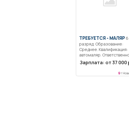
ТРЕБУЕТСЯ - МАЛЯР
6
разряд. Образование:
Среднее. Квалификация:
автомаляр. Ответственно
Выполнение работы по
Зарплата: от 37 000 
подготовке поверхности..
г Нов