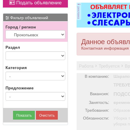
Подать объявление
ОХР
реклама
з
ра
Фильтр объявлений
Город / регион
пол
Ч
Данное объявл
Раздел
Контактная информация 
работа
требуется
в
Категория
В компанию:
Шарапс
ТРЕБУ
Предложение
ПОДС
Вакансия:
Занятость:
времен
Требования:
Образов
Обязанности:
Уборка 
уборка п