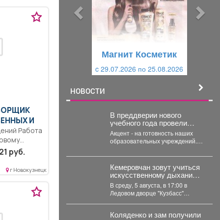
ы
у
д
ю
у
щ
щ
и
Магнит Косметик
и
й
c 29.07.2026 по 25.08.2026
й
НОВОСТИ
УБОРЩИК
В преддверии нового
ЕННЫХ И
учебного года провели
заседание Комиссии по
ений Работа
Акцент - на готовность наших
чрезвычайным ситуациям и
довому
образовательных учреждений.
пожарной безопасности.
Две школы устраняют ранее
26г. по...
21 руб.
выданные предписания.
Учреждения...
Кемеровчан зовут учиться
г Новокузнецк
искусственному дыханию и
остановке кровотечения
В среду, 5 августа, в 17:00 в
Ледовом дворце "Кузбасс"
пройдёт бесплатный тренинг.
Гости смогут...
Коляденко и зам получили