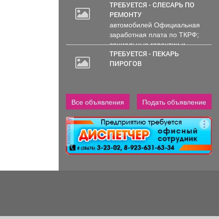
ТРЕБУЕТСЯ - СЛЕСАРЬ ПО
РЕМОНТУ
автомобилей Официальная
заработная плата по ТКРФ;
социальные гарантии и
уверенность в...
ТРЕБУЕТСЯ - ПЕКАРЬ
ПИРОГОВ
Все объявления
Подать объявление
реклама