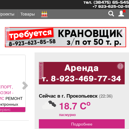
тел. (38475) 65-545
+7 923-625-02-51
Проекты
Товары
реклама
реклама
СПОРТ,
ОЗКИ -
Сейчас в г. Прокопьевск
(22:36)
ИС
РЕМОНТ
o
18.7 C
ектронных
нентов
сервис
пасмурно
ей: климат
ля, ЭБУ,
Подробнее
ии, брелков,