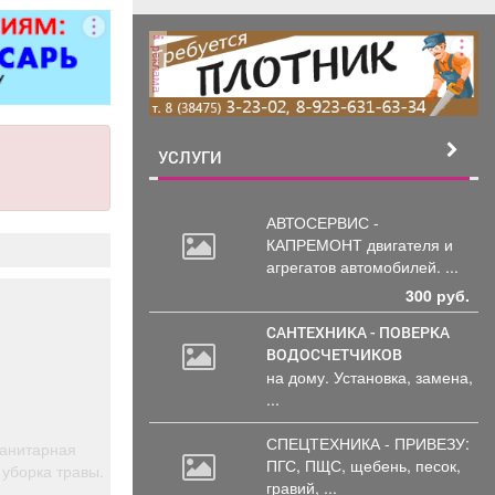
итол,
силителей
реклама
ля,
циональных
 и многого
. Быстро,
о, недорого!
УСЛУГИ
стоимость
пределяется
осмотра
АВТОСЕРВИС -
КАПРЕМОНТ двигателя
и
агрегатов автомобилей. ...
300 руб.
САНТЕХНИКА - ПОВЕРКА
ВОДОСЧЕТЧИКОВ
на дому. Установка, замена,
...
СПЕЦТЕХНИКА - ПРИВЕЗУ:
Санитарная
ПГС,
ПЩС, щебень, песок,
 уборка травы.
гравий, ...