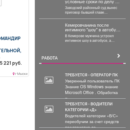
условные сроки по делу о
строительных махинациях
Заводский районный суд вынес
приговор бывшей главе
Кемеровского округа Марине
Коляденко и её заместителю
Кемеровчанина после
Татьяне...
интимного "шоу" в автобусе
нашли в фонтане
В Кемерове мужчина устроил
КОМАНДИР
интимное шоу в автобусе, а
потом перебрался в фонтан –
полицейские...
ТЕЛЬНОЙ,
РАБОТА
еднее
5 221 руб.
ое
язательное
г Мыски
ТРЕБУЕТСЯ - ОПЕРАТОР ПК
циальной
Уверенный пользователь ПК
Знание OS Windows знание
Microsoft Office . Обработка
и...
ТРЕБУЕТСЯ - ВОДИТЕЛИ
КАТЕГОРИИ «Д»
Водителей категории «В/С»
переобучим за счет средств
предприятия до...