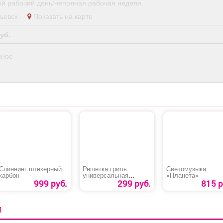
й рабочий день/неполная рабочая неделя.
опьевск
Показать на карте
уб.
нное
Спиннинг штекерный
Решетка гриль
Светомузыка
карбон
универсальная
«Планета»
«Эконом»
999 руб.
299 руб.
815 р
Я