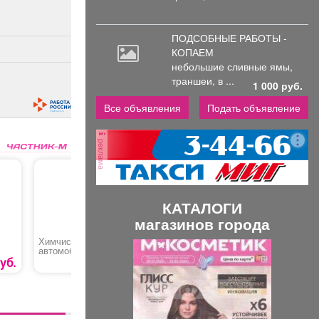
ПОДСОБНЫЕ РАБОТЫ -
КОПАЕМ
небольшие
сливные ямы,
траншеи, в ...
1 000 руб.
Все объявления
Подать объявление
реклама
КАТАЛОГИ
магазинов города
Химчистка багажника
Предоставление
Химчистк
П
С
автомобиля
ледового поля для
катания
уб.
750 руб.
9000 руб.
р
л
е
е
д
д