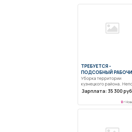
ТРЕБУЕТСЯ -
ПОДСОБНЫЙ РАБОЧ
Уборка территории
кузнецкого района.. Неп
рабочий день/неполная
Зарплата: 35 300 руб
рабочая неделя..
г Нов