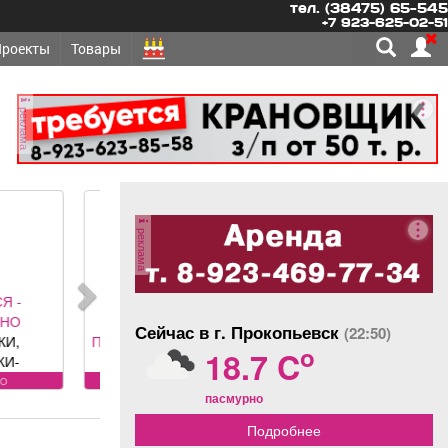
тел. (38475) 65-545
+7 923-625-02-51
Проекты
Товары
реклама
реклама
РЧЕСКАЯ
ИМОСТЬ -
Сейчас в г. Прокопьевск
(22:50)
ОМЕЩЕНИЕ,
o
18.7 C
красоты
лощадь 88, 8
одам
пасмурно
 адресу ул.
, хороший
Подробнее
олностью с