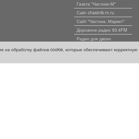
Газета "Частник-М"
Сайт chastnik-m.ru
Сайт "Частник. Маркет"
Дорожное радио 93.4FM
Радио для двоих
105.3FM
сие на обработку файлов cookie, которые обеспечивают корректную 
Европа плюс 103.3FM
кий проект» оплачены рекламодателем.
ации, содержащейся в рекламных материалах и объявлениях.