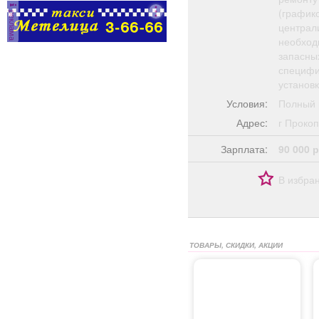
(график
реклама
централ
необход
запасных
специфи
установ
Условия:
Полный 
Адрес:
г Прок
Зарплата:
90 000 р
В избра
ТОВАРЫ, СКИДКИ, АКЦИИ