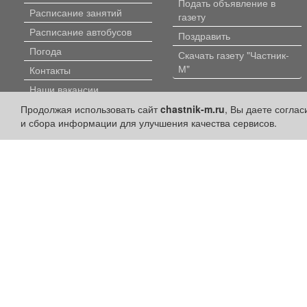
Подать объявление в
Расписание занятий
газету
Расписание автобусов
Поздравить
Погода
Скачать газету "Частник-
М"
Контакты
Наши вакансии
Продолжая использовать сайт
chastnik-m.ru
, Вы даете согла
и сбора информации для улучшения качества сервисов.
Политика конфиденциальности
Публикации с пометкой «Реклама», «На правах рекламы», «Партнёрс
Редакция сайта не несет ответственности за достоверность информ
+16
© 2006-2026
ООО "Частник-М"