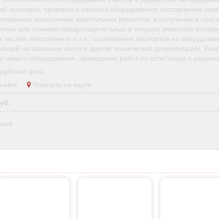
ов) осмотров, проверок и ремонта оборудования; составлению заяв
изованное выполнение капитальных ремонтов; в получении и спис
имых для планово-предупредительных и текущих ремонтов матери
 частей, инструмента и т.п.; составление паспортов на оборудован
каций на запасные части и другой технической документации. Учас
ке нового оборудования, проведении работ по аттестации и рацион
рабочий день.
опьевск
Показать на карте
уб.
нное