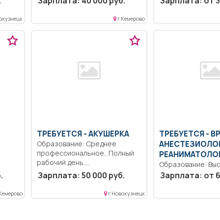
.
Зарплата: 40 000 руб.
Зарплата: от 3
профессиональн
образование.. Ре
окузнецк
г Кемерово
абилитация детей
инвалидов.....
ТРЕБУЕТСЯ - АКУШЕРКА
ТРЕБУЕТСЯ - В
Образование: Среднее
АНЕСТЕЗИОЛО
профессиональное.. Полный
РЕАНИМАТОЛО
рабочий день.
Образование: Вы
Единовременная денежная
специалитет, маг
.
Зарплата: 50 000 руб.
Зарплата: от 6
выплата молодым...
Ответственность.
Дисциплинированн
 Кемерово
г Новокузнецк
Выполнение долж
обязанностей со