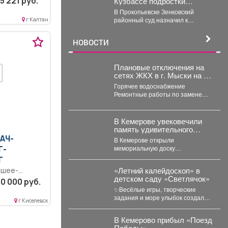
5 221 руб.
Кузбассе подростки
популяризации Правил
избили, запихали в
ое
дорожного движения...
В Прокопьевске Зенковский
багажник, и похитили 10-
абилитация и
районный суд назначил к
г Калтан
летнего ребенка
-
рассмотрению уголовное дело о
похищении 10-летнего ребёнка.
НОВОСТИ
...
Плановые отключения на
сетях ЖКХ в г. Мыски на 05
августа 2026 г.
Горячее водоснабжение
Ремонтные работы по замене
участка трубопровода ТК 91 в
сторону т.37 ул....
В Кемерове увековечили
память удивительного
испанца
РАЧ-
В Кемерове открыли
мемориальную доску
Г-
легендарному руководителю
Г
разреза "Кедровский"
«Летний калейдоскоп» в
сшее-
Александру Барредо – испанцу,
детском саду «Светлячок»
истратура.
который стал...
0 000 руб.
✨Весёлые игры, творческие
задания и море улыбок создали
ость..
г Киселевск
по-настоящему летнюю
ностных
атмосферу счастья! 👀Кто
гласно
В Кемерово прибыл «Поезд
принял...
Победы»