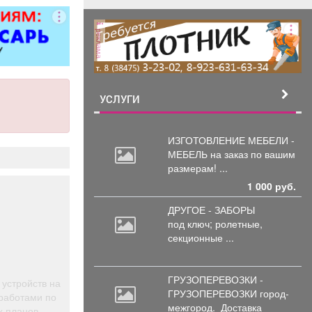
ованием,
рковка, торг
реклама
стен.
УСЛУГИ
ИЗГОТОВЛЕНИЕ МЕБЕЛИ -
МЕБЕЛЬ на
заказ по вашим
размерам! ...
1 000 руб.
ДРУГОЕ - ЗАБОРЫ
под
ключ; ролетные,
секционные ...
ГРУЗОПЕРЕВОЗКИ -
устройств на
ГРУЗОПЕРЕВОЗКИ город-
работами по
межгород.
Доставка
х планов