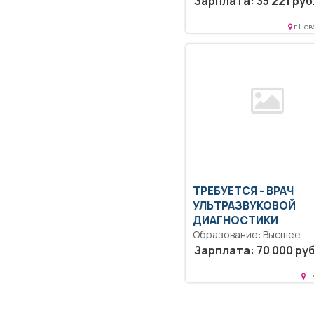
Зарплата: 35 221 руб
инструкции.. Полный...
г Нов
ТРЕБУЕТСЯ - ВРАЧ
УЛЬТРАЗВУКОВОЙ
ДИАГНОСТИКИ
Образование: Высшее..
Полный рабочий день..
Зарплата: 70 000 руб
г