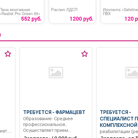
Пена монтажная
Распил ЛДСП
Изолента «Safelin
«Realist Pro Green 65»
ПВХ
552 руб.
1200 руб.
120 р
Я
ТРЕБУЕТСЯ - ФАРМАЦЕВТ
ТРЕБУЕТСЯ -
Образование: Среднее
СПЕЦИАЛИСТ 
профессиональное..
КОМПЛЕКСНОЙ
Осуществляет прием
ат..
реабилитации (р
рецептов и требований с...
Образование: Ср