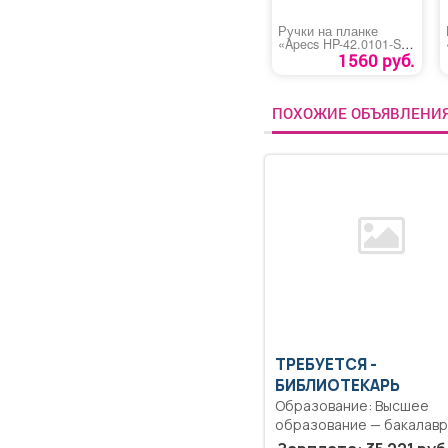
Ручки на планке
«Apecs HP-42.0101-S-
C-G-L»(Р-001GL)
1560 руб.
ПОХОЖИЕ ОБЪЯВЛЕНИ
ТРЕБУЕТСЯ -
БИБЛИОТЕКАРЬ
Образование: Высшее
образование — бакалаври
Согласно должностной