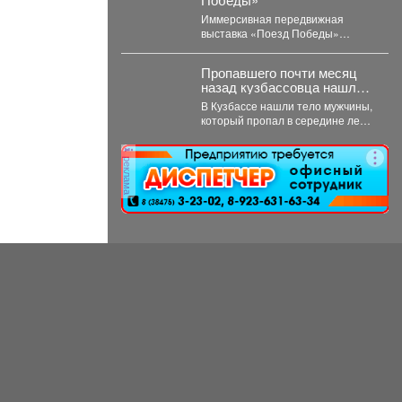
Иммерсивная передвижная
выставка «Поезд Победы»
прибыла в Кемерово после двух
дней работы в Новокузнецке.
Пропавшего почти месяц
Торжественное...
назад кузбассовца нашли
мёртвым
В Кузбассе нашли тело мужчины,
который пропал в середине лета.
61-летний мариинец,
ориентировку на...
реклама