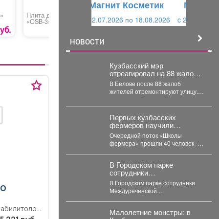
Магнит Косметик
и
й
e»
Плита древесная
Уголок крепежный
Ламинат «
c 29.07.2026 по 25.08.2026
«OSB-3»
Beauty 83
й
Дуб паря
уб.
68 руб.
НОВОСТИ
Кузбасский мэр
отреагировал на 88 жалоб
жителей: что изменится
В Белове после 88 жалоб
жителей отремонтируют улицу. В
Беловском округе отремонтируют
улицу Железнодорожную....
Первых кузбасских
фермеров научили
пользоваться агродронами.
Очередной поток «Школы
фермера» прошли 40 человек -
владельцы личных подсобных
хозяйств, начинающие фермеры
В Городском парке
и...
сотрудники
Междуреченской
В Городском парке сотрудники
Госавтоинспекции
ПО
Междуреченской
развернули интерактивные
Госавтоинспекции развернули
профилактические
интерактивные
еабилитолог)
площадки
Малолетние монстры: в
профилактические площадки по
еднее