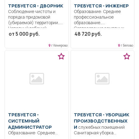
ТРЕБУЕТСЯ - ДВОРНИК
ТРЕБУЕТСЯ - ИНЖЕНЕР
Соблюдение чистоты и
Образование: Среднее
порядка придомовой
профессиональное
(убираемой) территории..
образование..
Неполный рабочий...
Согласование земляных
от 5 000 руб.
48 720 руб.
работ, проводимых
сторонними...
г Кемерово
г Белово
ТРЕБУЕТСЯ -
ТРЕБУЕТСЯ - УБОРЩИК
СИСТЕМНЫЙ
ПРОИЗВОДСТВЕННЫХ
АДМИНИСТРАТОР
И
служебных помещений
Образование: Среднее
Санитарная уборка
профессиональное
производственных и