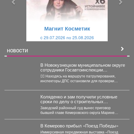
д
ю
у
щ
щ
и
Магнит Косметик
и
й
c 29.07.2026 по 25.08.2026
й
НОВОСТИ
В Новокузнецком муниципальном округе
сотрудники Госавтоинспекции
задержали нетрезвого водителя,
👮‍♂ Находясь на маршруте патрулирования,
повторно севшего за руль в состоянии
инспекторы ДПС остановили для проверки
опьянения
документов автомобиль «Рено Логан». За...
Коляденко и зам получили условные
сроки по делу о строительных
махинациях
Заводский районный суд вынес приговор
бывшей главе Кемеровского округа Марине
Коляденко и её заместителю Татьяне...
В Кемерово прибыл «Поезд Победы»
Иммерсивная передвижная выставка «Поезд