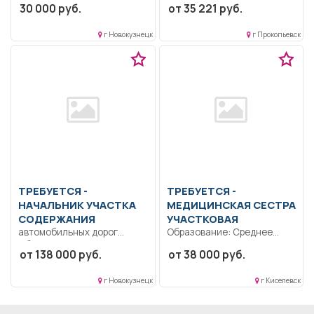
30 000 руб.
от 35 221 руб.
образование..
служебных помещений..
Сопровождение
Сменная работа..
г Новокузнецк
г Прокопьевск
социальных сетей и сайта...
ТРЕБУЕТСЯ -
ТРЕБУЕТСЯ -
НАЧАЛЬНИК УЧАСТКА
МЕДИЦИНСКАЯ СЕСТРА
СОДЕРЖАНИЯ
УЧАСТКОВАЯ
автомобильных дорог
Образование: Среднее
Образование: Высшее
профессиональное.
от 138 000 руб.
от 38 000 руб.
образование —
Коммуникабельность
бакалавриат.. Организация
Ответственность.
г Новокузнецк
г Киселевск
и контроль...
Дисциплинированность..
Выполнение должностных
обязанностей согласно...