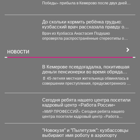
Победы» прибыла в Кемерово после двух дней
работы в Новокузнецке. Торжественное...
До скольки кормить ребёнка грудью:
кузбасский врач рассказала правду о
лактации
Врач из Кузбасса Анастасия Подушко
опровергла распространённые стереотипы о
грудном вскармливании. По словам
заведующей...
НОВОСТИ
В Кемерове псевдогадалка, похитившая
деньги пенсионерки во время обряда
снятия порчи, отправилась в колонию-
📄 45-летняя местная жительница обвинялась в
поселение
совершении преступления, предусмотренного ч.
2 ст. 158 УК РФ...
Сегодня ребята нашего центра посетили
кадровый центр «Работа России»
«МИР ПРОФЕССИЙ» Сегодня ребята нашего
центра посетили кадровый центр «Работа
России» и приняли участие...
"Новокузя" и "Пылетузик": кузбассовцы
выбирают имя роботу в аэропорту