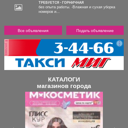
ТРЕБУЕТСЯ - ГОРНИЧНАЯ
без опыта работы. -Влажная и сухая уборка
номеров и...
Все объявления
Подать объявление
реклама
КАТАЛОГИ
магазинов города
П
С
р
л
е
е
д
д
ы
у