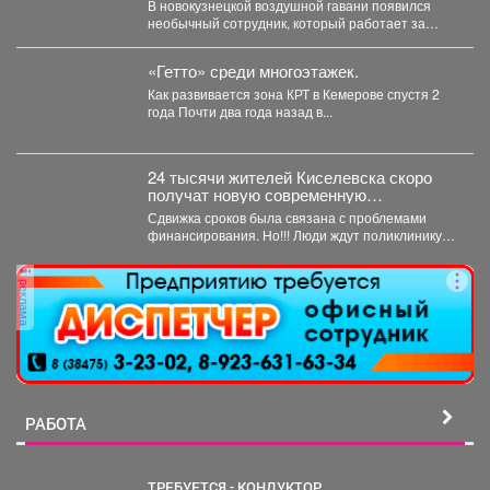
В новокузнецкой воздушной гавани появился
необычный сотрудник, который работает за
энергию. В международном аэропорту...
«Гетто» среди многоэтажек.
Как развивается зона КРТ в Кемерове спустя 2
года Почти два года назад в...
24 тысячи жителей Киселевска скоро
получат новую современную
поликлинику.
Сдвижка сроков была связана с проблемами
финансирования. Но!!! Люди ждут поликлинику,
она важна для...
реклама
РАБОТА
ТРЕБУЕТСЯ - КОНДУКТОР