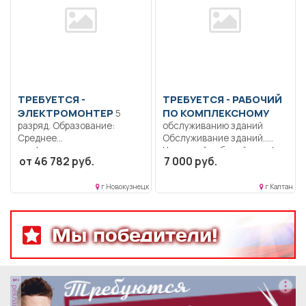
ТРЕБУЕТСЯ -
ТРЕБУЕТСЯ - РАБОЧИЙ
ЭЛЕКТРОМОНТЕР
ПО КОМПЛЕКСНОМУ
5
разряд. Образование:
обслуживанию зданий
Среднее
Обслуживание зданий..
профессиональное..
Неполный рабочий день/
от 46 782 руб.
7 000 руб.
Ремонт, монтаж и
неполная рабочая неделя..
техническое
обслуживание...
г Новокузнецк
г Калтан
Мы победители!
реклама