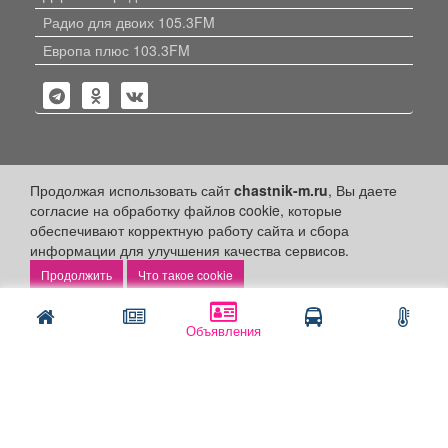
Радио для двоих 105.3FM
Европа плюс 103.3FM
Политика конфиденциальности
Продолжая использовать сайт
chastnik-m.ru
, Вы даете
согласие на обработку файлов cookie, которые
Публикации с пометкой «Реклама», «На правах рекламы»,
обеспечивают корректную работу сайта и сбора
«Партнёрский проект» оплачены рекламодателем.
информации для улучшения качества сервисов.
Редакция сайта не несет ответственности за достоверность
информации, содержащейся в рекламных материалах и
Что такое cookie
объявлениях.
+16
© 2006-2026
ООО "Частник-М"
Объявления