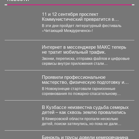
11 и 12 сентября проспект
Коммунистический превратится в
огромную литературную сцену под
В эти дни пройдет литературный фестиваль
открытым небом.
«Читающий Междуреченск»!
Интернет в мессенджере МАКС теперь
не тратит мобильный трафик.
Звонки, переписка, отправка файлов и цифровые
сервисы внутри приложения стали
бесплатными. Такое решение закреплено...
Проявили профессиональное
мастерство, физическую подготовку и
командный дух.
В Новокузнецке стартовали гарнизонные
соревнования по пожарно-спасательному
спорту. Они продлятся в течение двух дней, а...
В Кузбассе неизвестна судьба семерых
детей – как сквозь землю провалились
В Кемеровской области пропали несколько
детей, поиски затянулись, но пока не дали
никакого результата. ...
Бинокль и трусы довели кемеровчанина