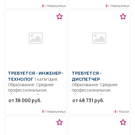
г Новокузнецк
г Новокузнецк
ТРЕБУЕТСЯ - ИНЖЕНЕР-
ТРЕБУЕТСЯ -
ТЕХНОЛОГ
ДИСПЕТЧЕР
1 категория.
Образование: Среднее
Образование: Среднее
профессиональное
профессиональное
образование.. Составление
образование.. Контроль за
от 38 000 руб.
от 48 731 руб.
расписания движения
ведением аварийных
пассажирского...
работ...
г Новокузнецк
г Мыски