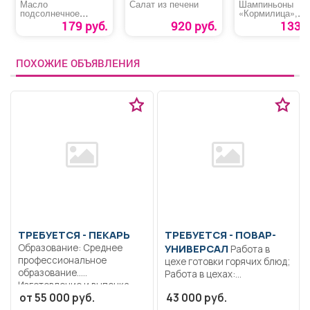
Масло
Салат из печени
Шампиньоны
подсолнечное
«Кормилица»,
«Слобода»
резаные
179 руб.
920 руб.
133 р
ПОХОЖИЕ ОБЪЯВЛЕНИЯ
ТРЕБУЕТСЯ - ПЕКАРЬ
ТРЕБУЕТСЯ - ПОВАР-
Образование: Среднее
УНИВЕРСАЛ
Работа в
профессиональное
цехе готовки горячих блюд;
образование..
Работа в цехах:...
Изготовление и выпечка
от 55 000 руб.
43 000 руб.
хлеба, мелкоштучных...