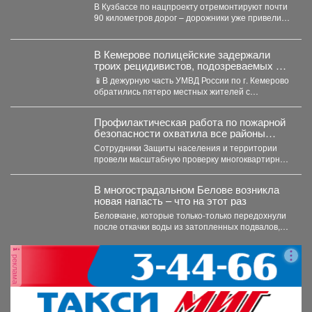
трассы
В Кузбассе по нацпроекту отремонтируют почти
90 километров дорог – дорожники уже привели в
порядок...
В Кемерове полицейские задержали
троих рецидивистов, подозреваемых в
совершении серии краж
📱В дежурную часть УМВД России по г. Кемерово
обратились пятеро местных жителей с
заявлениями о...
Профилактическая работа по пожарной
безопасности охватила все районы
Новокузнецка
Сотрудники Защиты населения и территории
провели масштабную проверку многоквартирных
домов. Особое внимание - противопожарному
состоянию...
В многострадальном Белове возникла
новая напасть – что на этот раз
Беловчане, которые только-только передохнули
после откачки воды из затопленных подвалов,
столкнулись с новой напастью. ...
реклама