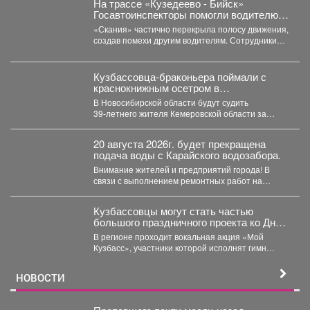
На трассе «Кузедеево - Бийск»
Госавтоинспекторы помогли водителю
застрявшего в кювете грузовика.
«Скания» частично перекрыла полосу движения,
создав помехи другим водителям. Сотрудники
ГИБДД организовали на месте реверсивное...
Кузбассовца-браконьера поймали с
краснокнижным осетром в
Новосибирске
В Новосибирской области будут судить
39‑летнего жителя Кемеровской области за
незаконную добычу рыбы, занесённой в...
20 августа 2026г. будет прекращена
подача воды с Карайского водозабора.
Внимание жителей и предприятий города! В
связи с выполнением ремонтных работ на
Карайском водозаборе...
Кузбассовцы могут стать частью
большого праздничного проекта ко Дню
шахтера.
В регионе проходит вокальная акция «Мой
Кузбасс», участники которой исполнят гимн
Кузбасса и смогут попасть...
НОВОСТИ