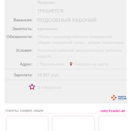
Лещенко
Афиша
Обучение
Проекты
ТРЕБУЕТСЯ
ПОДСОБНЫЙ РАБОЧИЙ
Вакансия:
Занятость:
временно
Обязанности:
Уборка производственных помещений,
Товары
Поздравления
Погода
уборка скошенной травы, уборка территории.
Условия:
Неполный рабочий день/неполная рабочая
неделя.
Адрес:
г Прокопьевск
Показать на карте
ТВ программа
Я - пенсионер
Зарплата:
35 221 руб.
В избранное
ТОВАРЫ, СКИДКИ, АКЦИИ