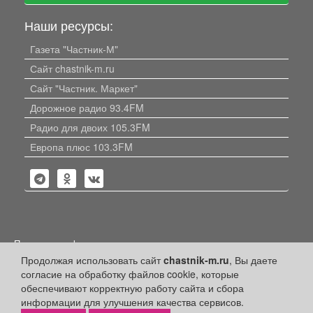
Наши ресурсы:
Газета "Частник-М"
Сайт chastnik-m.ru
Сайт "Частник. Маркет"
Дорожное радио 93.4FM
Радио для двоих 105.3FM
Европа плюс 103.3FM
Политика конфиденциальности
Продолжая использовать сайт
chastnik-m.ru
, Вы даете
Публикации с пометкой «Реклама», «На правах рекламы»,
согласие на обработку файлов cookie, которые
«Партнёрский проект» оплачены рекламодателем.
Редакция сайта не несет ответственности за достоверность
обеспечивают корректную работу сайта и сбора
информации, содержащейся в рекламных материалах и
информации для улучшения качества сервисов.
объявлениях.