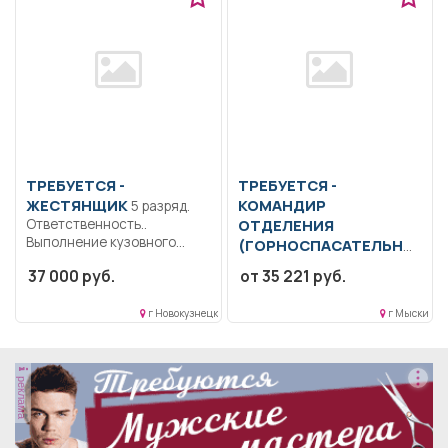
ТРЕБУЕТСЯ -
ТРЕБУЕТСЯ -
ЖЕСТЯНЩИК
КОМАНДИР
5 разряд.
Ответственность..
ОТДЕЛЕНИЯ
Выполнение кузовного
(ГОРНОСПАСАТЕЛЬНО
ремонта автотранспорта,
Й,
пожарной части)
37 000 руб.
от 35 221 руб.
контроль выполненных
Образование: Среднее
работы.....
профессиональное
г Новокузнецк
г Мыски
образование.
Обязательное
прохождение специальной
подготовки по...
реклама