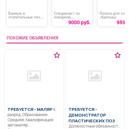
Банные и
Специалист по
Лопата для снег
отопительные печи,
пожарной
«Крепыш»
котлы, камины,
профилактике
9000 руб.
959 р
дымоходы
ПОХОЖИЕ ОБЪЯВЛЕНИЯ
ТРЕБУЕТСЯ - МАЛЯР
ТРЕБУЕТСЯ -
6
разряд. Образование:
ДЕМОНСТРАТОР
Среднее. Квалификация:
ПЛАСТИЧЕСКИХ ПОЗ
автомаляр.
Должностные обязанности