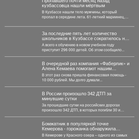
Пропавшего почти месяц назад
кузбассовца нашли мёртвым
В Кузбассе нашли тело мужчины, который
пропал в середине лета. 61-летний мариинец,
ориентировку на...
За последние пять лет количество
школьников в Кузбассе сократилось на
8%
А всего к обучению в новом учебном году
приступит 296 000 детей. Об этом сообщило...
В очередной раз компания «Фаберлик» и
Алена Кемаева помогают нашим
хвостикам!
В этот раз снова пришла финансовая помощь -
10 000 рублей. Мы долго думали...
В России произошло 342 ДТП за
минувшие сутки
За прошедшие сутки на российских дорогах
произошло 342 ДТП, в которых погибли 30 и
получили...
Бомжатник в популярной точке
Кемерова - горожанка обнаружила
жуткий объект на Красном озере
В Кемерове у Красного озера – одного из самых