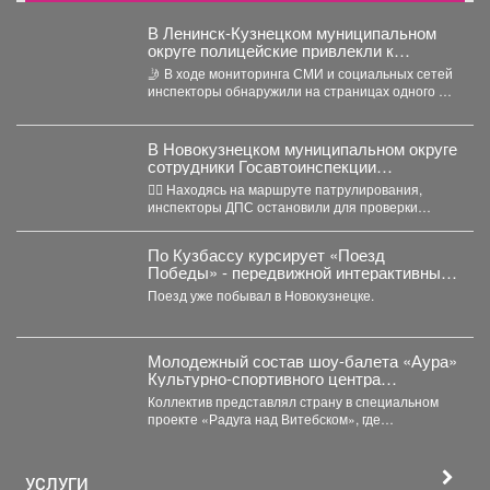
В Ленинск-Кузнецком муниципальном
округе полицейские привлекли к
ответственности автомобилистку за
🤳 В ходе мониторинга СМИ и социальных сетей
нарушение правил проезда перекрестка
инспекторы обнаружили на страницах одного из
интернет-сообществ...
В Новокузнецком муниципальном округе
сотрудники Госавтоинспекции
задержали нетрезвого водителя,
👮‍♂ Находясь на маршруте патрулирования,
повторно севшего за руль в состоянии
инспекторы ДПС остановили для проверки
опьянения
документов автомобиль «Рено Логан». За...
По Кузбассу курсирует «Поезд
Победы» - передвижной интерактивный
музей, рассказывающий о событиях
Поезд уже побывал в Новокузнецке.
Великой Отечественной войны.
Молодежный состав шоу-балета «Аура»
Культурно-спортивного центра
металлургов победил в международном
Коллектив представлял страну в специальном
конкурсе «Славянский базар» в
проекте «Радуга над Витебском», где
Витебске.
соревновались творческие коллективы из
России,...
УСЛУГИ