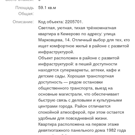
Афиша
Обучение
Проекты
Площадь
59.1 кв.м
Общая:
Описание:
Код объекта: 2205701.
Светлая, уютная, тихая трёхкомнатная
квартира в Кемерово по адресу: улица
Товары
Поздравления
Погода
Марковцева, 14. Отличный выбор для тех, кто
ищет комфортное жильё в районе с развитой
инфраструктурой.
Объект расположен в районе с развитой
инфраструктурой: в пешей доступности
находятся супермаркеты, аптеки, кафе и
ТВ программа
Я - пенсионер
детские сады. Хорошая транспортная
доступность — рядом остановки
общественного транспорта, выезд на
основные магистрали, что обеспечивает
быструю связь с деловыми и культурными
центрами города. Район отличается
спокойной атмосферой, при этом остается
удобным для повседневной жизни.
Квартира расположена на первом этаже
девятиэтажного панельного дома 1982 года