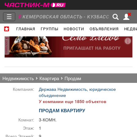
☰
КЕМЕРОВСКАЯ ОБЛАСТЬ - КУЗБАСС
ГЛАВНАЯ
ГРУППЫ
НОВОСТИ
ОБЪЯВЛЕНИЯ
НЕДВ
Главная
Группы
Новости
реклама
Объявления
Недвижимость
Услуги
недвижимость
квартира
продам
Компания:
Держава Недвижимость, юридическое
объединение
У компании еще 1850 объектов
Работа
Транспорт
Компании
ПРОДАМ КВАРТИРУ
Комнат:
3-КОМН.
Этаж:
1
Всего Этажей:
9