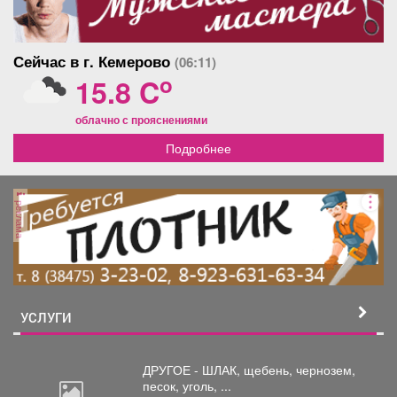
новые батареи, счётчики
на воду.После ремонта
никто не живёт. В подарок
Сейчас в г. Кемерово
(06:11)
покупателю остаётся вся
мебель, холодильник,
o
15.8 C
стиральная машина
-автомат, эл.печь.Заезжай
облачно с прояснениями
и живи.Дружелюбные
соседи, спокойный, тихий
Подробнее
двор. Продажа от
собственника.
реклама
УСЛУГИ
ДРУГОЕ - ШЛАК, щебень,
чернозем,
песок, уголь, ...