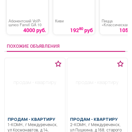
Абонентский VoIP-
Киви
Пицца
шлюз Fanvil GA 10
«Классическая»
колбасой и сыр
80
4000 руб.
192
руб
105 р
ПОХОЖИЕ ОБЪЯВЛЕНИЯ
продам - квартиру
продам - квартиру
ПРОДАМ -
КВАРТИРУ
ПРОДАМ -
КВАРТИРУ
1-КОМН., г Междуреченск,
2-КОМН., г Междуреченск,
ул Космонавтов, д 14,
ул Пушкина, д 168, старого