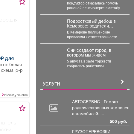
истекала кровью в
Кондуктор отказалась помочь
автобусе
раненой пенсионерке в автобусе
Кемерова. Инцидентом
заинтересовались СК РФ.
бор для
Подростковый дебош в
Следственный комитет...
Кемерове: родители
ответят за ночные
В Кемерове полицейские
похождения детей
привлекли к ответственности
родителей девяти подростков. В
Кемерове полицейские выявили
Они создают город, в
в...
котором мы живём
Р для
5 августа в зале торжеств
кте: белая
собрались работники
, схема, р-р
строительной отрасли -
инженеры, архитекторы,
проектировщики, руководители
УСЛУГИ
и...
г Междуреченск
АВТОСЕРВИС - Ремонт
радиоэлектронных
компоненто
автомобилей: ...
500 руб.
шпатель
рский
ГРУЗОПЕРЕВОЗКИ -