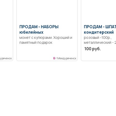
ПРОДАМ -
НАБОРЫ
ПРОДАМ -
ШПА
юбилейных
кондитерский
монет с купюрами. Хороший и
розовый -100р.,
памятный подарок
металлический - 2
100 руб.
уреченск
г Междуреченск