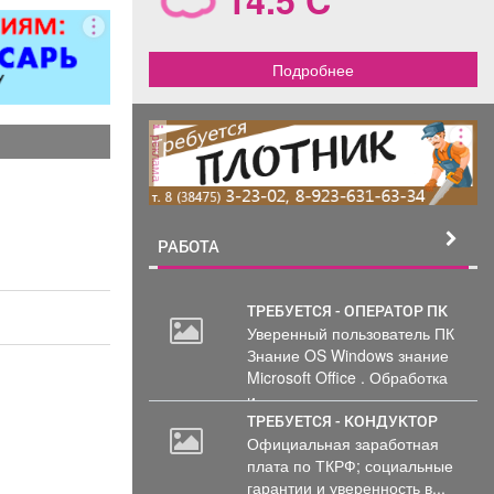
 5 разряда,
000 руб. 6
/п от 37000
Подробнее
ициальное
тройство
. пакет ООО
реклама
терлок-Н»
РАБОТА
ТРЕБУЕТСЯ - ОПЕРАТОР ПК
Уверенный пользователь ПК
Знание OS Windows знание
Microsoft Office . Обработка
и...
ТРЕБУЕТСЯ - КОНДУКТОР
Официальная заработная
плата по ТКРФ; социальные
гарантии и уверенность в...