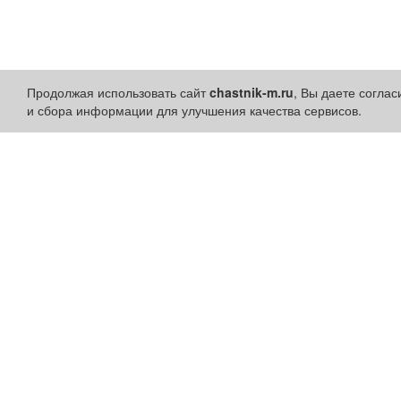
Продолжая использовать сайт
chastnik-m.ru
, Вы даете согла
и сбора информации для улучшения качества сервисов.
Разделы сайта:
Быстрые ссылки:
Объявления
Установить приложени
Новости