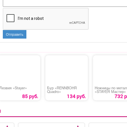
Отправить
Лезвия «Stayer»
Бур «RENNBOHR
Ножницы по мета
Quadro»
«STAYER Мастер»
85 руб.
134 руб.
732 р
Я