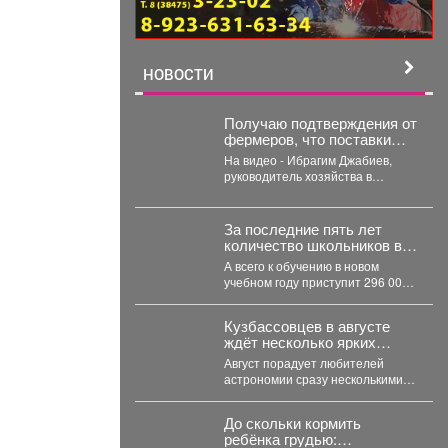
НОВОСТИ
Получаю подтверждения от
фермеров, что поставки
топлива на организацию
На видео - Ибрагим Джабиев,
уборочной кампании уже
руководитель хозяйства в
начались.
Юргинском округе. Он
обрабатывает более пяти
тысяч...
За последние пять лет
количество школьников в
Кузбассе сократилось на
А всего к обучению в новом
8%
учебном году приступит 296 000
детей. Об этом сообщило...
Кузбассовцев в августе
ждёт несколько ярких
астрономических событий
Август порадует любителей
астрономии сразу несколькими
яркими событиями. Первое
важное явление месяца -
До скольки кормить
частное лунное...
ребёнка грудью: