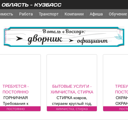
ОБЛАСТЬ - КУЗБАСС
имость
Работа
Транспорт
Компании
Афиша
Обучение
реклама
ТРЕБУЕТСЯ -
БЫТОВЫЕ УСЛУГИ -
ТРЕБУ
ПОСТОЯННО
ХИМЧИСТКА, СТИРКА
ПОСТ
ГОРНИЧНАЯ
СТИРКА ковров,
ОХРА
Требования к
стираем круглый год,
ОХРА
ндидату: без опыта
заберем и привезем
ВОДИТЕЛИ 
постоянно
химчистка, стирка
пост
боты Обязанности:
бесплатно.
к кандидат
-Влажная и сухая
Пенсионерам скидка
Усл
уборка номеров и
10%. (Фабрика «Чистый
ЛИЦЕНЗИ