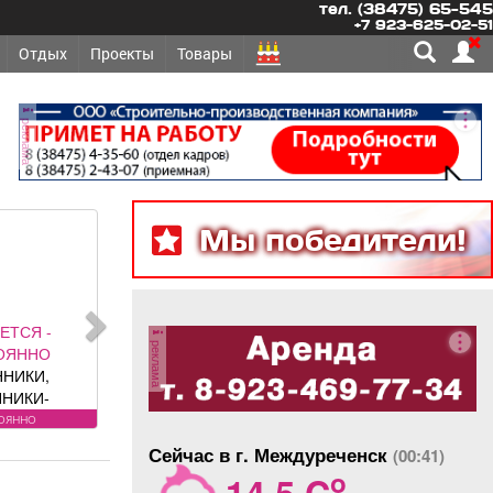
тел. (38475) 65-545
+7 923-625-02-51
Отдых
Проекты
Товары
реклама
Мы победители!
ЕТСЯ -
реклама
ОЯННО
ННИКИ,
ННИКИ-
Требования
оянно
у: лицензия.
Сейчас в г. Междуреченск
(00:41)
овия:
o
14.5 C
РОВАННЫЕ