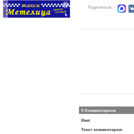
реклама
Поделиться:
С
П
оф
д
раб
Два
ком
биз
2
0 Комментариев
Имя:
Текст комментария: