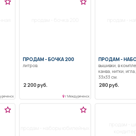
учная
продам - бочка 200
продам - на
ПРОДАМ -
БОЧКА 200
ПРОДАМ -
НАБО
литров.
вышивки, в компле
канва, нитки, игла
33х33 см.
2 200 руб.
280 руб.
уреченск
г Междуреченск
продам - 
продам - наборы юбилейных
кондите