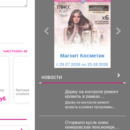
р
л
е
е
д
д
ы
у
д
ю
у
щ
щ
и
Магнит Косметик
и
й
c 29.07.2026 по 25.08.2026
й
НОВОСТИ
ллу
Автономный
Предоставление
Домкрат
Держу на контроле ремонт
отопитель дизельный
ледового поля для
гидравли
кровель в рамках
«Kyoda»
катания
подкатн
уб.
11990 руб.
9000 руб.
программы ФКР.
Держу на контроле ремонт
кровель в рамках программы
ФКР. Побывал накануне на трех
адресах: ...
Оторвало кусок кожи:
кемеровская пенсионерка