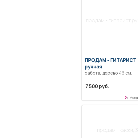
продам - гитарист р
ПРОДАМ -
ГИТАРИСТ
ручная
работа, дерево 46 см.
7 500 руб.
г Межд
продам - каски, 3