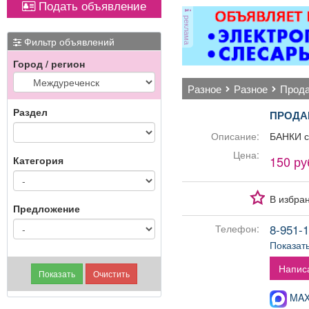
Подать объявление
Вывоз мусора.
реклама
-Ко
в
Фильтр объявлений
Город / регион
по
п
разное
разное
прод
по
Раздел
ПРОДА
р
Описание:
БАНКИ ст
эле
Цена:
150 ру
Категория
х
В избра
-
Предложение
8-951-1
Телефон:
гиг
Показат
о
Напис
слу
MAX-
от