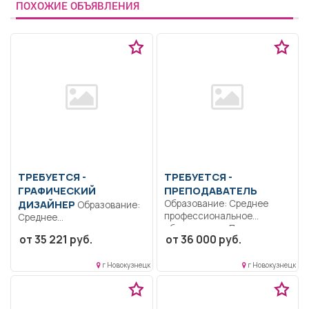
ПОХОЖИЕ ОБЪЯВЛЕНИЯ
ТРЕБУЕТСЯ -
ТРЕБУЕТСЯ -
ГРАФИЧЕСКИЙ
ПРЕПОДАВАТЕЛЬ
ДИЗАЙНЕР
Образование: Среднее
Образование:
профессиональное
Среднее
образование.. Проводит
профессиональное
от 35 221 руб.
от 36 000 руб.
теоретические и
образование..
практические занятия...
Фотографировать людей на
г Новокузнецк
г Новокузнецк
документы (паспорт,...