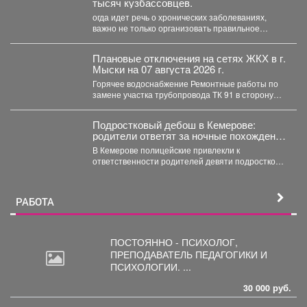
тысяч кузбассовцев.
огда идет речь о хронических заболеваниях,
важно не только организовать правильное
лечение, но и научить...
Плановые отключения на сетях ЖКХ в г.
Мыски на 07 августа 2026 г.
Горячее водоснабжение Ремонтные работы по
замене участка трубопровода ТК 91 в сторону
т.37 ул....
Подростковый дебош в Кемерове:
родители ответят за ночные похождения
детей
В Кемерове полицейские привлекли к
ответственности родителей девяти подростков.
В Кемерове полицейские выявили в...
РАБОТА
ПОСТОЯННО - ПСИХОЛОГ,
ПРЕПОДАВАТЕЛЬ
ПЕДАГОГИКИ И
ПСИХОЛОГИИ. ...
30 000 руб.