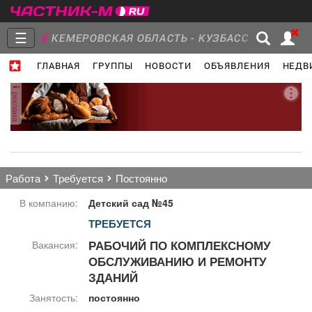
☰
КЕМЕРОВСКАЯ ОБЛАСТЬ - КУЗБАСС
ГЛАВНАЯ
ГРУППЫ
НОВОСТИ
ОБЪЯВЛЕНИЯ
НЕДВ
Главная
Группы
Новости
реклама
Объявления
Недвижимость
Услуги
работа
требуется
постоянно
В компанию:
Детский сад №45
ТРЕБУЕТСЯ
Работа
Транспорт
Компании
РАБОЧИЙ ПО КОМПЛЕКСНОМУ
Вакансия:
ОБСЛУЖИВАНИЮ И РЕМОНТУ
ЗДАНИЙ
Занятость:
постоянно