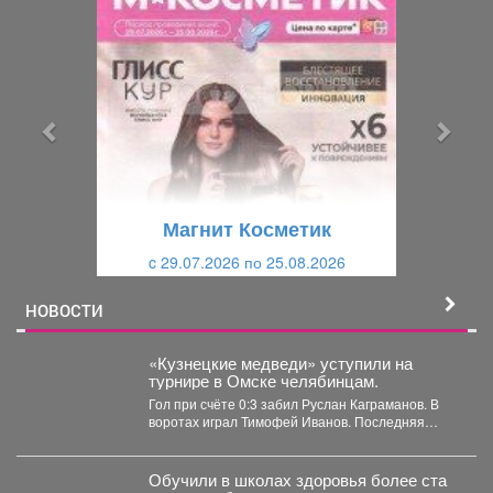
р
л
е
е
д
д
ы
у
д
ю
у
щ
щ
и
Магнит Косметик
и
й
c 29.07.2026 по 25.08.2026
й
НОВОСТИ
«Кузнецкие медведи» уступили на
турнире в Омске челябинцам.
Гол при счёте 0:3 забил Руслан Каграманов. В
воротах играл Тимофей Иванов. Последняя
шайба была...
Обучили в школах здоровья более ста