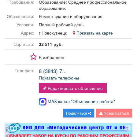
Требования:
Образование: Среднее профессиональное
Афиша
Обучение
Проекты
образование.
Обязанности:
Ремонт здания и оборудования.
Условия:
Полный рабочий день.
Адрес:
г Новокузнецк
Показать на карте
Товары
Поздравления
Погода
Зарплата:
32 511 руб.
В избранное
8 (3843) 7...
Телефон:
ТВ программа
Я - пенсионер
Показать телефоны
Редактировать объявление
MAX-канал "Объявления-работа"
Поделиться
Пожаловаться
реклама