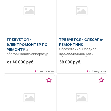
ТРЕБУЕТСЯ -
ТРЕБУЕТСЯ - СЛЕСАРЬ-
ЭЛЕКТРОМОНТЕР ПО
РЕМОНТНИК
РЕМОНТУ
Образование: Среднее
и
профессиональное
обслуживанию аппаратуры
образование.. Обслуживать
и устройств связи
от 40 000 руб.
58 000 руб.
и ремонтировать системы
Образование: Среднее
теплоснабжения;...
профессиональное
г Новокузнецк
г Новокузнецк
образование.....