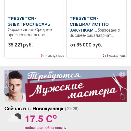
ТРЕБУЕТСЯ -
ТРЕБУЕТСЯ -
ЭЛЕКТРОСЛЕСАРЬ
СПЕЦИАЛИСТ ПО
Образование: Среднее
ЗАКУПКАМ
Образование:
профессиональное
Высшее-бакалавриат..
образование.. Производит
Планирование закупок.
35 221 руб.
от 35 000 руб.
доставку, сортировку,
Формировании плана
проверку комплектности,...
графика закупок по...
г Новокузнецк
г Новокузнецк
реклама
Сейчас в г. Новокузнецк
(21:26)
o
17.5 C
небольшая облачность