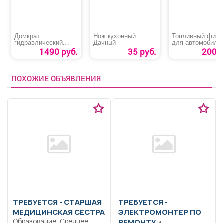
Домкрат
Нож кухонный
Топливный филь
гидравлический
Дачный
для автомобиля
бутылочный «Startul
«Chevrolet Lacett
1490 руб.
35 руб.
200 р
Auto 8019-02»
ПОХОЖИЕ ОБЪЯВЛЕНИЯ
ТРЕБУЕТСЯ - СТАРШАЯ
ТРЕБУЕТСЯ -
МЕДИЦИНСКАЯ СЕСТРА
ЭЛЕКТРОМОНТЕР ПО
Образование: Среднее
РЕМОНТУ
и