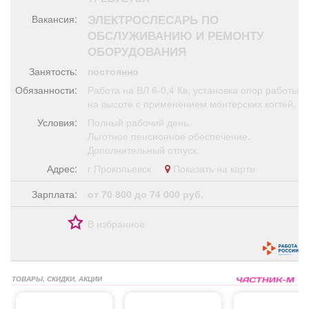
Афиша
Обучение
Проекты
ЭЛЕКТРОСЛЕСАРЬ ПО
Вакансия:
ОБСЛУЖИВАНИЮ И РЕМОНТУ
ОБОРУДОВАНИЯ
Занятость:
постоянно
Товары
Поздравления
Погода
Обязанности:
Работа на ВЛ 6-0,4 Кв, установка опор работы
на высоте с применением монтерских когтей.
Условия:
Полный рабочий день.
Льготное пенсионное обеспечение.
Дополнительный отпуск.
ТВ программа
Я - пенсионер
Адрес:
г Прокопьевск
Показать на карте
Зарплата:
от 70 800 до 74 000 руб.
В избранное
ТОВАРЫ, СКИДКИ, АКЦИИ