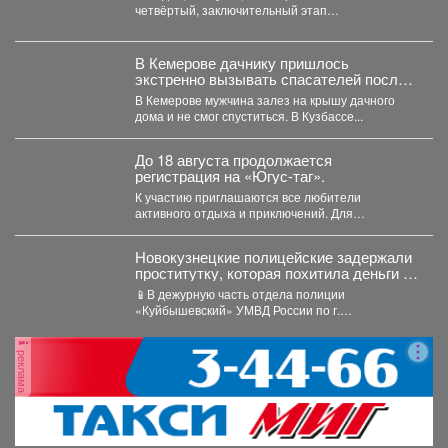
четвёртый, заключительный этап
гидравлических испытаний тепловых сетей. Он
продлится...
В Кемерове дачнику пришлось
экстренно вызывать спасателей после
работ на участке
В Кемерове мужчина залез на крышу дачного
дома и не смог спуститься. В Кузбассе...
До 18 августа продолжается
регистрация на «Югус-таг».
К участию приглашаются все любители
активного отдыха и приключений. Для
иногородних участников доступно размещение
в...
Новокузнецкие полицейские задержали
проститутку, которая похитила деньги у
клиента
📱В дежурную часть отдела полиции
«Куйбышевский» УМВД России по г.
Новокузнецку обратился 34-летний местный
житель....
реклама