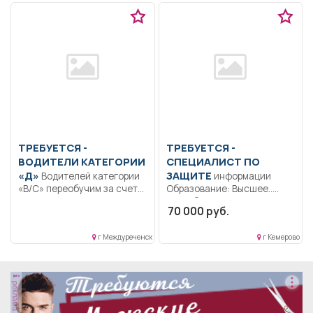
ТРЕБУЕТСЯ -
ТРЕБУЕТСЯ -
ВОДИТЕЛИ КАТЕГОРИИ
СПЕЦИАЛИСТ ПО
«Д»
ЗАЩИТЕ
Водителей категории
информации
«В/С» переобучим за счет
Образование: Высшее..
средств предприятия до...
Разработка документации
70 000 руб.
по информационной
безопасности (ИСПДн,
г Междуреченск
г Кемерово
КИИ);...
реклама