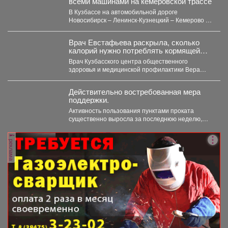
всеми машинами на кемеровской трассе
В Кузбассе на автомобильной дороге
Новосибирск – Ленинск-Кузнецкий – Кемерово –
Юрга в селе Глубокое...
Врач Евстафьева раскрыла, сколько
калорий нужно потреблять кормящей
маме
Врач Кузбасского центра общественного
здоровья и медицинской профилактики Вера
Евстафьева поясняет, что количество калорий
зависит...
Действительно востребованная мера
поддержки.
Активность пользования пунктами проката
существенно выросла за последнюю неделю,
после того как губернатор поручил включить...
реклама