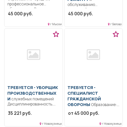
профессиональное
обслуживанию
образование.. Руководство
электрооборудования
45 000 руб.
45 000 руб.
младшим медицинским
Образование: Среднее
персоналом, составление...
профессиональное
г Мыски
г Белово
образование.
Дисциплинированность..
Ремонт и обслуживание...
ТРЕБУЕТСЯ - УБОРЩИК
ТРЕБУЕТСЯ -
ПРОИЗВОДСТВЕННЫХ
СПЕЦИАЛИСТ
И
ГРАЖДАНСКОЙ
служебных помещений
Дисциплинированность.
ОБОРОНЫ
Образование:
Ответственность..
Среднее
35 221 руб.
от 45 000 руб.
Поддерживает надлежащее
профессиональное
санитарное состояние и
образование.. Организация
г Новокузнецк
г Новокузнецк
порядок...
и ведение работы в...