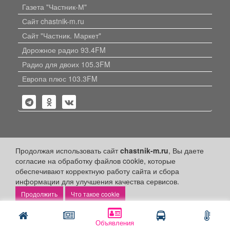
Газета "Частник-М"
Сайт chastnik-m.ru
Сайт "Частник. Маркет"
Дорожное радио 93.4FM
Радио для двоих 105.3FM
Европа плюс 103.3FM
Политика конфиденциальности
Продолжая использовать сайт
chastnik-m.ru
, Вы даете
согласие на обработку файлов cookie, которые
Публикации с пометкой «Реклама», «На правах рекламы»,
обеспечивают корректную работу сайта и сбора
«Партнёрский проект» оплачены рекламодателем.
информации для улучшения качества сервисов.
Редакция сайта не несет ответственности за достоверность
информации, содержащейся в рекламных материалах и
Что такое cookie
объявлениях.
+16
© 2006-2026
ООО "Частник-М"
Объявления