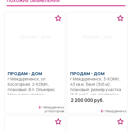
ПОХОЖИЕ ОБЪЯВЛЕНИЯ
продам - дом
продам - дом
ПРОДАМ -
ДОМ
ПРОДАМ -
ДОМ
г Междуреченск, ул
г Междуреченск, 3-КОМН.,
Косогорная, 2-КОМН.,
43 кв.м, баня (3х5 м),
плановый, В п. Ольжерас.
плановый, размер участка
Можно под ипотеку.
(6,5 сот.), хоз. постройки,
2 200 000 руб.
Оформление через
дом в пос. Камешек или
агентство. Площадь 50м2.
меняю на квартиру.
г Междуреченск
ул Косогорная
г Междуреченск