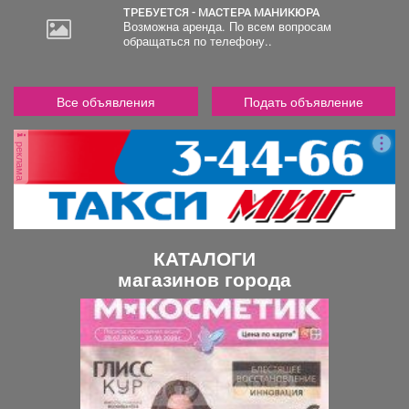
все необходимые условия
ТРЕБУЕТСЯ - МАСТЕРА МАНИКЮРА
для комфортного
Возможна аренда. По всем вопросам
проживания. Земельный
обращаться по телефону..
участок относится к
категории ИЖС. Возможна
продажа в ипотеку.
Все объявления
Подать объявление
реклама
КАТАЛОГИ
магазинов города
П
С
р
л
е
е
д
д