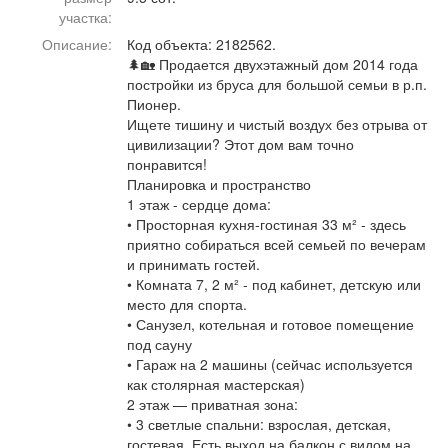
Афиша
Обучение
Проекты
участка:
Описание:
Код объекта: 2182562.
🌲🏡 Продается двухэтажный дом 2014 года
постройки из бруса для большой семьи в р.п.
Пионер.
Ищете тишину и чистый воздух без отрыва от
Товары
Поздравления
Погода
цивилизации? Этот дом вам точно
понравится!
Планировка и пространство
1 этаж - сердце дома:
• Просторная кухня-гостиная 33 м² - здесь
ТВ программа
Я - пенсионер
приятно собираться всей семьей по вечерам
и принимать гостей.
• Комната 7, 2 м² - под кабинет, детскую или
место для спорта.
• Санузел, котельная и готовое помещение
под сауну
• Гараж на 2 машины (сейчас используется
как столярная мастерская)
2 этаж — приватная зона:
• 3 светлые спальни: взрослая, детская,
гостевая. Есть выход на балкон с видом на