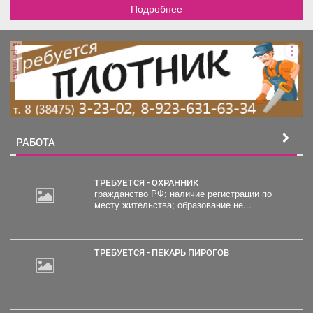
твердотопливный
Подробнее
автоматический с
удалённым доступом
управления). Скважина с
установкой фильтрации.
реклама
Канализация септик. На
участке расположены
экзотические растения,
ухоженные цветники и
деревья, а также надворные
постройки, баня, бассейн
(очищенная вода с
РАБОТА
подогревом), просторная
зона для барбекю, с
подводом воды. Гараж на
ТРЕБУЕТСЯ - ОХРАННИК
две машины. Ворота
гражданство РФ; наличие регистрации по
автоматические откатные
месту жительства; образование не...
20
раздвижные. Проводной
000
интернет 300 мегабит. Дом
руб.
находится в живописном
ТРЕБУЕТСЯ - ПЕКАРЬ ПИРОГОВ
месте с асфальтированной
дорогой и удобной
транспортной
доступностью. Рядом есть
магазин, что обеспечивает