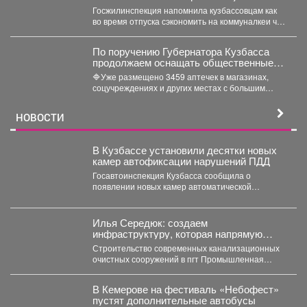
Госжилинспекция напомнила кузбассовцам как
во время отпуска сэкономить на коммуналкеи что
для этого нужно. ...
По поручению Губернатора Кузбасса
продолжаем оснащать общественные
пространства аптечками первой
🔷Уже размещено 3459 аптечек в магазинах,
помощи.
соцучреждениях и других местах с большим
потоком людей. Важно...
НОВОСТИ
В Кузбассе установили десятки новых
камер автофиксации нарушений ПДД
Госавтоинспекция Кузбасса сообщила о
появлении новых камер автоматической
фиксации нарушений правил дорожного
движения. С начала...
Илья Середюк: создаем
инфраструктуру, которая напрямую
повышает качество жизни людей
Строительство современных канализационных
очистных сооружений в пгт Промышленная
близится к завершению. На сегодняшний день
готовность...
В Кемерове на фестиваль «Небофест»
пустят дополнительные автобусы