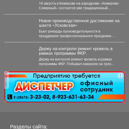
16 августа в Кемерове на аэродроме «Кемерово-
Северный» состоится уже традиционный
мультимедийный фестиваль «Небофест». До
аэродрома...
Новое производственное достижение на
шахте «Усковская»
Бьют рекорды производительности в
преддверие профессионального праздника.
Сразу две бригады проходчиков шахты
«Усковская» с разницей...
Держу на контроле ремонт кровель в
рамках программы ФКР.
Держу на контроле ремонт кровель в рамках
программы ФКР. Побывал накануне на трех
адресах: ...
реклама
Разделы сайта: