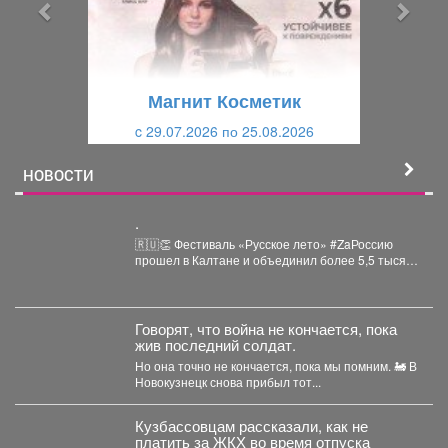
ы
у
д
ю
у
щ
щ
и
Магнит Косметик
и
й
c 29.07.2026 по 25.08.2026
й
НОВОСТИ
.
🇷🇺👏 Фестиваль «Русское лето» #ZaРоссию
прошел в Калтане и объединил более 5,5 тысяч
горожан. Детские...
Говорят, что война не кончается, пока
жив последний солдат.
Но она точно не кончается, пока мы помним. 🚂 В
Новокузнецк снова прибыл тот...
Кузбассовцам рассказали, как не
платить за ЖКХ во время отпуска