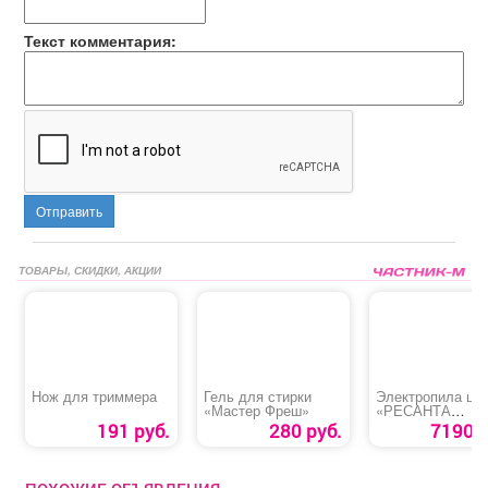
Текст комментария:
Отправить
ТОВАРЫ, СКИДКИ, АКЦИИ
Нож для триммера
Гель для стирки
Электропила це
«Мастер Фреш»
«РЕСАНТА
ЭП-1814П»
191 руб.
280 руб.
7190 р