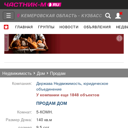
☰
КЕМЕРОВСКАЯ ОБЛАСТЬ - КУЗБАСС
ГЛАВНАЯ
ГРУППЫ
НОВОСТИ
ОБЪЯВЛЕНИЯ
НЕДВ
Главная
Группы
Новости
реклама
Объявления
Недвижимость
Услуги
недвижимость
дом
продам
Компания:
Держава Недвижимость, юридическое
объединение
У компании еще 1848 объектов
Работа
Транспорт
Компании
ПРОДАМ ДОМ
Комнат:
5-КОМН.
Размер Дома:
140 кв.м
размер
9.5 сот.