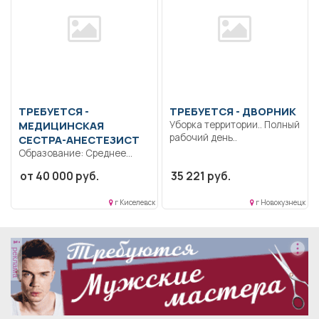
ТРЕБУЕТСЯ -
ТРЕБУЕТСЯ - ДВОРНИК
МЕДИЦИНСКАЯ
Уборка территории.. Полный
рабочий день..
СЕСТРА-АНЕСТЕЗИСТ
Образование: Среднее
профессиональное.
от 40 000 руб.
35 221 руб.
Коммуникабельность.
Ответственность..
г Киселевск
г Новокузнецк
Отделение реанимации и
интенсивной терапии...
реклама