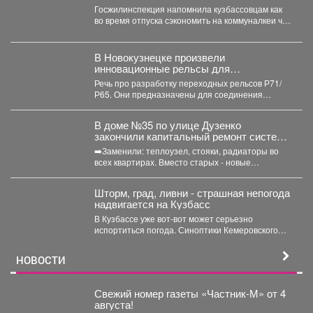
Госжилинспекция напомнила кузбассовцам как
во время отпуска сэкономить на коммуналкеи что
для этого нужно. ...
В Новокузнецке произвели
инновационные рельсы для
тяжеловесного движения
Речь про разработку переходных рельсов Р71/
Р65. Они предназначены для соединения
рельсов двух типов в путях...
В доме №35 по улице Дузенко
закончили капитальный ремонт системы
отопления.
➡️Заменили: теплоузел, стояки, радиаторы во
всех квартирах. Вместо старых - новые
биметаллические батареи (они сделаны...
Шторм, град, ливни - страшная непогода
надвигается на Кузбасс
В Кузбассе уже вот-вот может серьезно
испортиться погода. Синоптики Кемеровского
гидрометцентра опубликовали прогноз погоды...
НОВОСТИ
Свежий номер газеты «Частник‑М» от 4
августа!