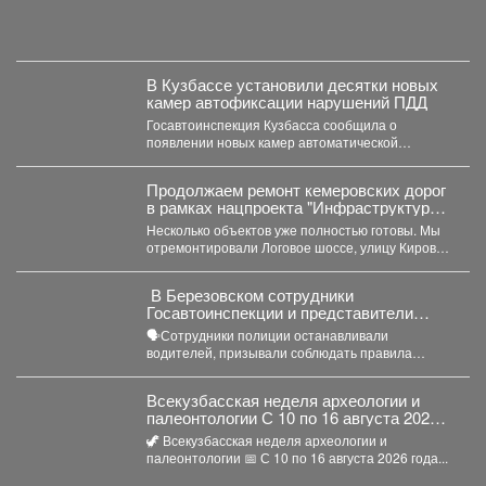
В Кузбассе установили десятки новых
камер автофиксации нарушений ПДД
Госавтоинспекция Кузбасса сообщила о
появлении новых камер автоматической
фиксации нарушений правил дорожного
движения. С начала...
Продолжаем ремонт кемеровских дорог
в рамках нацпроекта "Инфраструктура
для жизни"
Несколько объектов уже полностью готовы. Мы
отремонтировали Логовое шоссе, улицу Кирова
от Кузнецкого до...
‍ В Березовском сотрудники
Госавтоинспекции и представители
РЖД провели совместный рейд
🗣Сотрудники полиции останавливали
водителей, призывали соблюдать правила
проезда железнодорожных переездов и не
создавать аварийных ситуаций....
Всекузбасская неделя археологии и
палеонтологии С 10 по 16 августа 2026
года в музеях Кузбасса пройдет Неделя
🦖 Всекузбасская неделя археологии и
археологии и палеонтологии,
палеонтологии 📅 С 10 по 16 августа 2026 года...
приуроченная ко Дню археолога (15