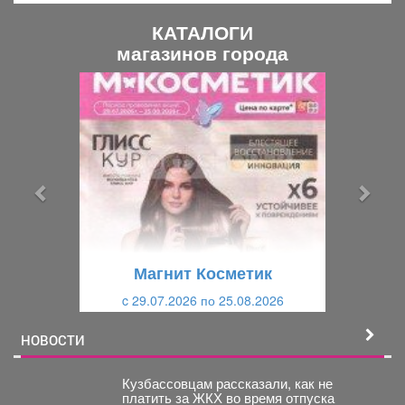
КАТАЛОГИ
магазинов города
П
С
р
л
е
е
д
д
ы
у
д
ю
у
щ
щ
и
Магнит Косметик
и
й
c 29.07.2026 по 25.08.2026
й
НОВОСТИ
Кузбассовцам рассказали, как не
платить за ЖКХ во время отпуска