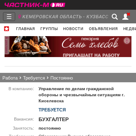
☰
КЕМЕРОВСКАЯ ОБЛАСТЬ - КУЗБАСС
ГЛАВНАЯ
ГРУППЫ
НОВОСТИ
ОБЪЯВЛЕНИЯ
НЕДВ
Главная
Группы
Новости
реклама
Объявления
Недвижимость
Услуги
работа
требуется
постоянно
В компанию:
Управление по делам гражданской
обороны и чрезвычайным ситуациям г.
Киселевска
Работа
Транспорт
Компании
ТРЕБУЕТСЯ
БУХГАЛТЕР
Вакансия:
Занятость:
постоянно