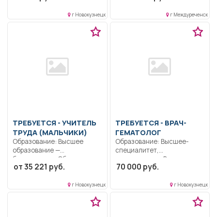
санузлов. ....
г Новокузнецк
г Междуреченск
ТРЕБУЕТСЯ - УЧИТЕЛЬ
ТРЕБУЕТСЯ - ВРАЧ-
ТРУДА (МАЛЬЧИКИ)
ГЕМАТОЛОГ
Образование: Высшее
Образование: Высшее-
образование —
специалитет,
бакалавриат.. Обучение
магистратура.. В
от 35 221 руб.
70 000 руб.
методам понимания
стационарную службу на
сообщения:...
0,25 ставки..
г Новокузнецк
г Новокузнецк