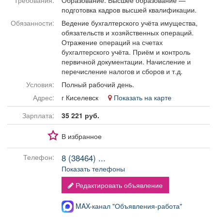
Требования:
Образование: Высшее образование —
Афиша
Обучение
Проекты
подготовка кадров высшей квалификации.
Обязанности:
Ведение бухгалтерского учёта имущества,
обязательств и хозяйственных операций.
Отражение операций на счетах
бухгалтерского учёта. Приём и контроль
Товары
Поздравления
Погода
первичной документации. Начисление и
перечисление налогов и сборов и т.д.
Условия:
Полный рабочий день.
Адрес:
г Киселевск
Показать на карте
ТВ программа
Я - пенсионер
Зарплата:
35 221 руб.
В избранное
8 (38464) ...
Телефон:
Показать телефоны
Редактировать объявление
MAX-канал "Объявления-работа"