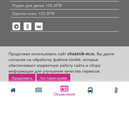
Радио для двоих 105.3FM
Европа плюс 103.3FM
Политика конфиденциальности
Продолжая использовать сайт
chastnik-m.ru
, Вы даете
согласие на обработку файлов cookie, которые
Публикации с пометкой «Реклама», «На правах рекламы»,
обеспечивают корректную работу сайта и сбора
«Партнёрский проект» оплачены рекламодателем.
информации для улучшения качества сервисов.
Редакция сайта не несет ответственности за достоверность
информации, содержащейся в рекламных материалах и
Что такое cookie
объявлениях.
+16
© 2006-2026
ООО "Частник-М"
Объявления