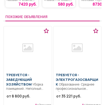
ТГП-15000»
65» зима
ТПГ-20»
7420 руб.
580 руб.
8730 р
ПОХОЖИЕ ОБЪЯВЛЕНИЯ
ТРЕБУЕТСЯ -
ТРЕБУЕТСЯ -
ЗАВЕДУЮЩИЙ
ЭЛЕКТРОГАЗОСВАРЩИ
ХОЗЯЙСТВОМ
К
Уборка
Образование: Среднее
помещений.. Неполный
профессиональное
рабочий день/неполная
образование.. Проводит
от 8 800 руб.
от 35 221 руб.
рабочая неделя..
сварочные работы
оборудования и...
г Осинники
г Новокузнецк