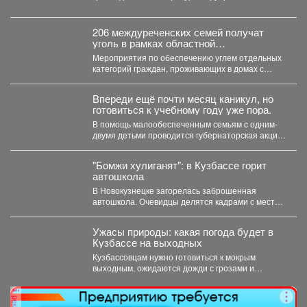
«Поэтический вторникЪ» продолжает знакомить
читателей с...
206 междуреченских семей получат
уголь в рамках областной
благотворительной акции.
Мероприятия по обеспечению углем отдельных
категорий граждан, проживающих в домах с
печным отоплением, проводятся ежегодно...
Впереди ещё почти месяц каникул, но
готовиться к учебному году уже пора.
В помощь малообеспеченным семьям c одним-
двумя детьми проводится губернаторская акция
«Первое сентября - каждому школьнику»....
"Бомжи хулиганят": в Кузбассе горит
автошкола
В Новокузнецке загорелась заброшенная
автошкола. Очевидцы делятся кадрами с места
событий. Вечером во вторник,...
Ужасы природы: какая погода будет в
Кузбассе на выходных
Кузбассовцам нужно готовиться к мокрым
выходным, ожидаются дожди с грозами и
сильный ветер. По...