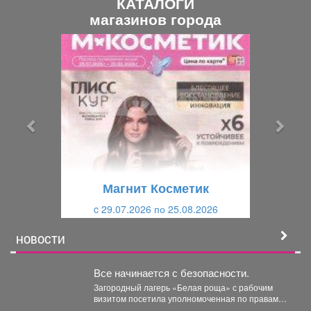
КАТАЛОГИ
магазинов города
П
С
р
л
е
е
д
д
ы
у
д
ю
у
щ
щ
и
Магнит Косметик
и
й
c 29.07.2026 по 25.08.2026
й
НОВОСТИ
Все начинается с безопасности.
Загородный лагерь «Белая роща» с рабочим
визитом посетила уполномоченная по правам
ребёнка в Кузбассе Ирина...