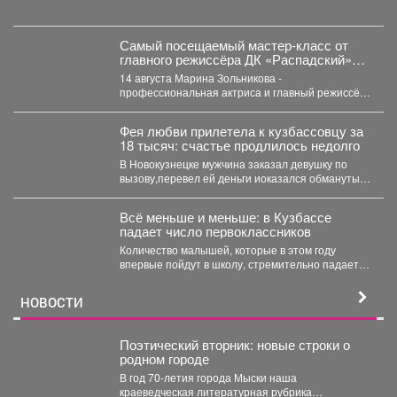
Самый посещаемый мастер‑класс от
главного режиссёра ДК «Распадский»
возвращается
14 августа Марина Зольникова -
профессиональная актриса и главный режиссёр
Дворца культуры - снова проведёт...
Фея любви прилетела к кузбассовцу за
18 тысяч: счастье продлилось недолго
В Новокузнецке мужчина заказал девушку по
вызову,перевел ей деньги иоказался обманутым.
В Новокузнецке полицейские...
Всё меньше и меньше: в Кузбассе
падает число первоклассников
Количество малышей, которые в этом году
впервые пойдут в школу, стремительно падает в
Кемеровской области....
НОВОСТИ
Поэтический вторник: новые строки о
родном городе
В год 70-летия города Мыски наша
краеведческая литературная рубрика