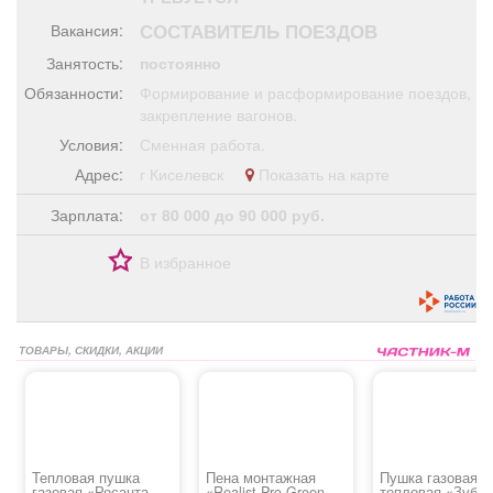
Афиша
Обучение
Проекты
СОСТАВИТЕЛЬ ПОЕЗДОВ
Вакансия:
Занятость:
постоянно
Обязанности:
Формирование и расформирование поездов,
закрепление вагонов.
Товары
Поздравления
Погода
Условия:
Сменная работа.
Адрес:
г Киселевск
Показать на карте
Зарплата:
от 80 000 до 90 000 руб.
ТВ программа
Я - пенсионер
В избранное
ТОВАРЫ, СКИДКИ, АКЦИИ
Тепловая пушка
Пена монтажная
Пушка газовая
газовая «Ресанта
«Realist Pro Green
тепловая «Зубр