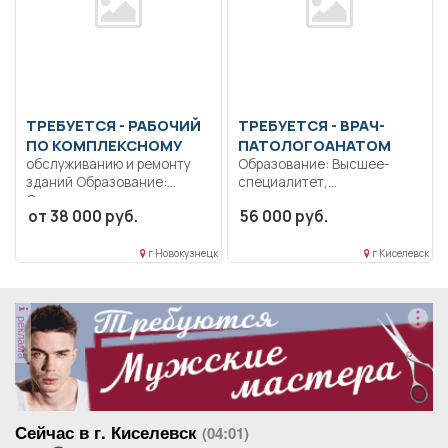
ТРЕБУЕТСЯ - РАБОЧИЙ
ТРЕБУЕТСЯ - ВРАЧ-
ПО КОМПЛЕКСНОМУ
ПАТОЛОГОАНАТОМ
обслуживанию и ремонту
Образование: Высшее-
зданий Образование:
специалитет,
Среднее
магистратура.
от 38 000 руб.
56 000 руб.
профессиональное
Коммуникабельность.
образование.. Сезонная
Ответственность..
подготовка...
Выполнение должностных
г Новокузнецк
г Киселевск
обязанностей согласно
должностной...
реклама
Сейчас в г. Киселевск
(04:01)