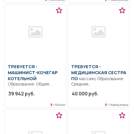
ТРЕБУЕТСЯ -
ТРЕБУЕТСЯ -
МАШИНИСТ-КОЧЕГАР
МЕДИЦИНСКАЯ СЕСТРА
КОТЕЛЬНОЙ
ПО
массажу Образование:
Образование: Общее
Среднее
образование.. Отопление
профессиональное
39 942 руб.
40 000 руб.
здания Станции очистки
образование.. Оказание
подземных вод...
медицинской помощи
г Мыски
г Новокузнецк
пациентам, выполнение...