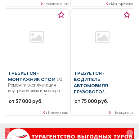
г Междуреченск
г Междуреченск
ТРЕБУЕТСЯ -
ТРЕБУЕТСЯ -
МОНТАЖНИК СТС И
ВОДИТЕЛЬ
Об
Ремонт и эксплуатация
АВТОМОБИЛЯ
внутридомовых инженерных
ГРУЗОВОГО/
сетей.. Полный рабочий
СПЕЦИАЛЬНОГО
от 37 000 руб.
от 75 000 руб.
день..
Управление автомобилем
КАМАЗ (самосвал),
г Новокузнецк
г Новокузнецк
соблюдение ПДД
проработка и
согласование...
реклама