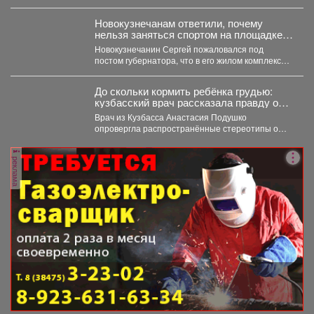
знаковые хиты отечественной киномузыки и...
Новокузнечанам ответили, почему
нельзя заняться спортом на площадке
лицея
Новокузнечанин Сергей пожаловался под
постом губернатора, что в его жилом комплексе
«Новый город» нет оборудованных...
До скольки кормить ребёнка грудью:
кузбасский врач рассказала правду о
лактации
Врач из Кузбасса Анастасия Подушко
опровергла распространённые стереотипы о
грудном вскармливании. По словам
заведующей...
реклама