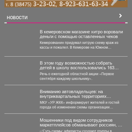
НОВОСТИ
В кемеровском магазине хитро воровали
деньги с помощью оставленных чеков
Кемеровчанин придумал хитрую схему краж из
кассы и пожалел. В Кемерове на Южном
вскрыли...
В этом году возможностью собрать
детей в школу воспользовались 163
малообеспеченные семьи
Речь о ежегодной областной акции «Первое
Междуреченска.
сентября каждому школьнику».
Вниманию автовладельцев: на
внутриквартальных территориях
Междуреченского муниципального
МКУ «УР ЖКК» информирует жителей и гостей
округа вводятся ограничения стоянки.
города об изменении схемы организации
дорожного движения на...
Мошенники под видом сотрудников
маркетплейсов обманывают россиян, у
которых скоро день рождения.
✅Суть схемы: аферисты создают группы в