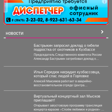
реклама
НОВОСТИ
Бастрыкин запросил доклад о гибели
подростка от охотников в Кузбассе
Председатель Следственного комитета России
Александр Бастрыкин затребовал доклад о
результатах расследования уголовного дела по
факту...
Илья Середюк наградил кузбассовца,
который спас людей в Горловке
Алексей Максимов работает в аварийно-
восстановительном отряде Центра
оперативного контроля жилищно-коммунального
и дорожного комплекса Кузбасса с...
Виртуальный концертный зал Мысков
приглашает!
Открывает августовскую программу трансляция
концерта-караоке «Споём любимое и родное» -