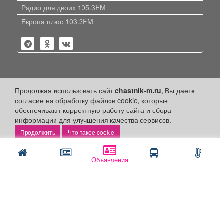
Радио для двоих 105.3FM
Европа плюс 103.3FM
Политика конфиденциальности
Продолжая использовать сайт
chastnik-m.ru
, Вы даете
согласие на обработку файлов cookie, которые
Публикации с пометкой «Реклама», «На правах рекламы»,
обеспечивают корректную работу сайта и сбора
«Партнёрский проект» оплачены рекламодателем.
информации для улучшения качества сервисов.
Редакция сайта не несет ответственности за достоверность
информации, содержащейся в рекламных материалах и
Что такое cookie
объявлениях.
+16
© 2006-2026
ООО "Частник-М"
Объявления