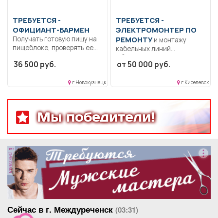
ТРЕБУЕТСЯ -
ТРЕБУЕТСЯ -
ОФИЦИАНТ-БАРМЕН
ЭЛЕКТРОМОНТЕР ПО
Получать готовую пищу на
РЕМОНТУ
и монтажу
пищеблоке, проверять ее
кабельных линий
по весу...
Образование: Среднее
36 500 руб.
от 50 000 руб.
профессиональное..
Подготовка трассы,
г Новокузнецк
г Киселевск
канала,...
Мы победители!
реклама
Сейчас в г. Междуреченск
(03:31)