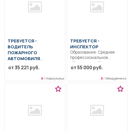
ТРЕБУЕТСЯ -
ТРЕБУЕТСЯ -
ВОДИТЕЛЬ
ИНСПЕКТОР
ПОЖАРНОГО
Образование: Среднее
профессиональное
АВТОМОБИЛЯ
образование.. Инспектор
Образование: Общее
от 35 221 руб.
от 55 000 руб.
ДПС. Выполнение
образование.. Водитель
должностных
пожарного автомобиля:
обязанностей...
г Новокузнецк
г Междуреченск
обязательное прохождение
специальной...