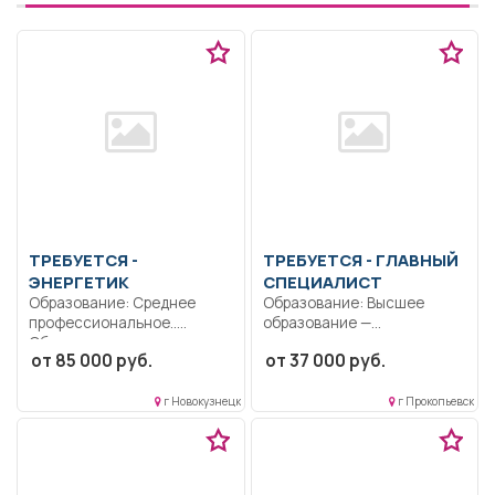
ТРЕБУЕТСЯ -
ТРЕБУЕТСЯ - ГЛАВНЫЙ
ЭНЕРГЕТИК
СПЕЦИАЛИСТ
Образование: Среднее
Образование: Высшее
профессиональное..
образование —
Обеспечение выполнения
специалитет,
от 85 000 руб.
от 37 000 руб.
заданий по техническому
магистратура..
обслуживанию...
Обеспечение реализации
федеральных...
г Новокузнецк
г Прокопьевск