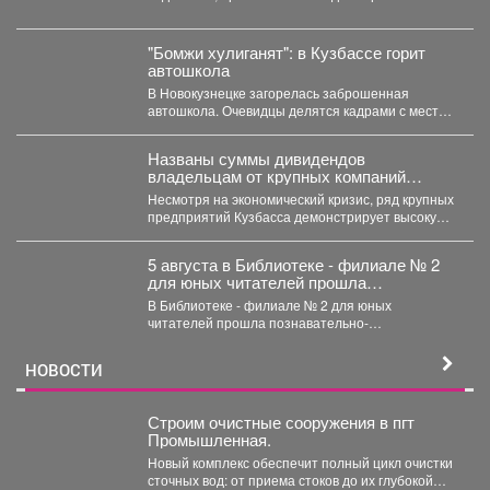
проезда железнодорожных переездов и не
создавать аварийных ситуаций....
"Бомжи хулиганят": в Кузбассе горит
автошкола
В Новокузнецке загорелась заброшенная
автошкола. Очевидцы делятся кадрами с места
событий. Вечером во вторник,...
Названы суммы дивидендов
владельцам от крупных компаний
Кузбасса
Несмотря на экономический кризис, ряд крупных
предприятий Кузбасса демонстрирует высокую
доходность. Многие из них направляют...
5 августа в Библиотеке - филиале № 2
для юных читателей прошла
познавательно-развлекательная
В Библиотеке - филиале № 2 для юных
программа к Международному дню
читателей прошла познавательно-
светофора
развлекательная программа к Международному
дню...
НОВОСТИ
Строим очистные сооружения в пгт
Промышленная.
Новый комплекс обеспечит полный цикл очистки
сточных вод: от приема стоков до их глубокой