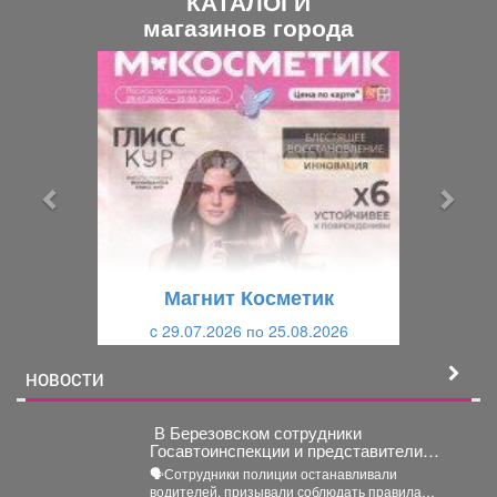
КАТАЛОГИ
магазинов города
П
С
р
л
е
е
д
д
ы
у
д
ю
у
щ
щ
и
Магнит Косметик
и
й
c 29.07.2026 по 25.08.2026
й
НОВОСТИ
‍ В Березовском сотрудники
Госавтоинспекции и представители
РЖД провели совместный рейд
🗣Сотрудники полиции останавливали
водителей, призывали соблюдать правила