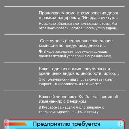
очистки....
Продолжаем ремонт кемеровских дорог
в рамках нацпроекта "Инфраструктура
для жизни"
Несколько объектов уже полностью готовы. Мы
отремонтировали Логовое шоссе, улицу Кирова
от Кузнецкого до...
Состоялось внеплановое заседание
комиссии по предупреждению и
ликвидации чрезвычайных ситуаций и
🗣️ В ходе заседания прозвучали доклады
пожарной безопасности
представителей управления образованием,
сотрудников МЧС и мысковского Водоканала. ...
Бокс - один из самых популярных и
зрелищных видов единоборств, история
которого насчитывает не одно столетие.
Этот олимпийский вид спорта сочетает силу,
скорость, выносливость и тактическое
мастерство, а успех на ринге...
Важный чиновник с Кузбасса заявил об
изменениях с бензином
В Кузбассе за неделю число заправок с
топливом выросло на 21%, а цены у
независимых...