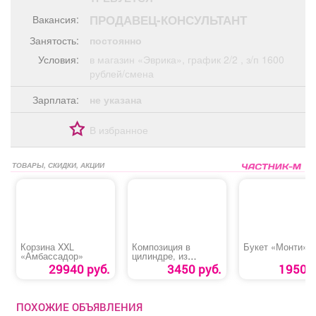
Афиша
Обучение
Проекты
ПРОДАВЕЦ-КОНСУЛЬТАНТ
Вакансия:
Занятость:
постоянно
Условия:
в магазин «Эврика», график 2/2 , з/п 1600
рублей/смена
Товары
Поздравления
Погода
Зарплата:
не указана
В избранное
ТВ программа
ТОВАРЫ, СКИДКИ, АКЦИИ
Я - пенсионер
Корзина XXL
Композиция в
Букет «Монти»
«Амбассадор»
цилиндре, из
хризантем
29940 руб.
3450 руб.
1950 р
ПОХОЖИЕ ОБЪЯВЛЕНИЯ