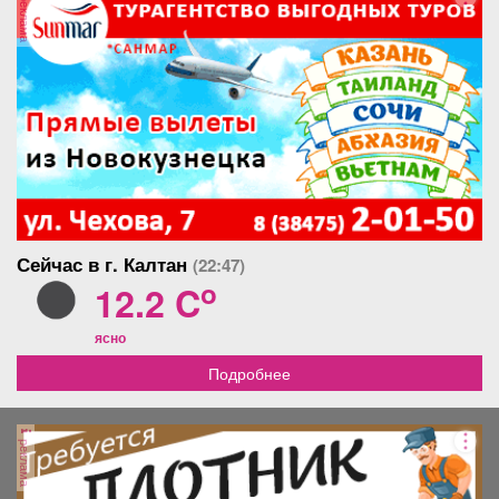
реклама
Сейчас в г. Калтан
(22:47)
o
12.2 C
ясно
Подробнее
реклама