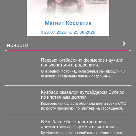
д
ю
у
щ
щ
и
Магнит Косметик
и
й
c 29.07.2026 по 25.08.2026
й
НОВОСТИ
Первых кузбасских фермеров научили
пользоваться агродронами.
Очередной поток «Школы фермера» прошли 40
человек - владельцы личных подсобных
хозяйств, начинающие фермеры и...
Кузбасс оказался аутсайдером Сибири
по ипотечным долгам
Кемеровская область обогнала почти всех в СФО
по росту просрочки по ипотеке на строящееся
жильё....
В Кузбассе безжалостно ловят
алиментщиков – суммы взысканий
невероятно растут
Кузбасские приставы ещё активнеенаказывают