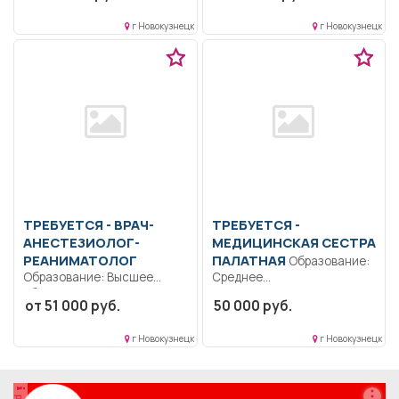
педагогической
прохладный...
г Новокузнецк
г Новокузнецк
деятельности.. Полный...
ТРЕБУЕТСЯ - ВРАЧ-
ТРЕБУЕТСЯ -
АНЕСТЕЗИОЛОГ-
МЕДИЦИНСКАЯ СЕСТРА
РЕАНИМАТОЛОГ
ПАЛАТНАЯ
Образование:
Образование: Высшее
Среднее
образование — подготовка
профессиональное
от 51 000 руб.
50 000 руб.
кадров высшей
образование.. Подготовка к
квалификации.. Оказывать...
работе. Организация
г Новокузнецк
г Новокузнецк
рабочего...