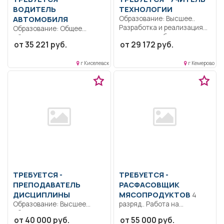
ВОДИТЕЛЬ
ТЕХНОЛОГИИ
АВТОМОБИЛЯ
Образование: Высшее..
Разработка и реализация
Образование: Общее
программ учебных
образование.. Доставка
от 35 221 руб.
от 29 172 руб.
дисциплин в...
работников организации до
места работы.....
г Киселевск
г Кемерово
ТРЕБУЕТСЯ -
ТРЕБУЕТСЯ -
ПРЕПОДАВАТЕЛЬ
РАСФАСОВЩИК
ДИСЦИПЛИНЫ
МЯСОПРОДУКТОВ
4
Образование: Высшее
разряд.. Работа на
образование —
конвейере, укладка,
от 40 000 руб.
от 55 000 руб.
бакалавриат.. Ведение
упаковка.. Участок