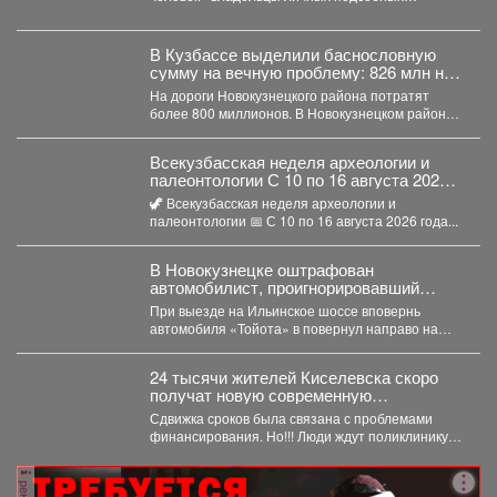
хозяйств, начинающие фермеры и...
В Кузбассе выделили баснословную
сумму на вечную проблему: 826 млн на
ремонт
На дороги Новокузнецкого района потратят
более 800 миллионов. В Новокузнецком районе в
ближайшие два...
Всекузбасская неделя археологии и
палеонтологии С 10 по 16 августа 2026
года в музеях Кузбасса пройдет Неделя
🦖 Всекузбасская неделя археологии и
археологии и палеонтологии,
палеонтологии 📅 С 10 по 16 августа 2026 года...
приуроченная ко Дню археолога (15
августа) и Дню палеон
В Новокузнецке оштрафован
автомобилист, проигнорировавший
запрещающий сигнал светофора
При выезде на Ильинское шоссе вповернь
автомобиля «Тойота» в повернул направо на
красный свет. Сотрудники...
24 тысячи жителей Киселевска скоро
получат новую современную
поликлинику.
Сдвижка сроков была связана с проблемами
финансирования. Но!!! Люди ждут поликлинику,
она важна для...