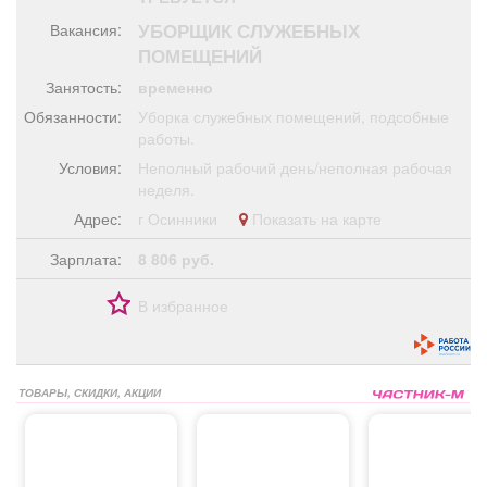
Афиша
Обучение
Проекты
УБОРЩИК СЛУЖЕБНЫХ
Вакансия:
ПОМЕЩЕНИЙ
Занятость:
временно
Обязанности:
Уборка служебных помещений, подсобные
Товары
Поздравления
Погода
работы.
Условия:
Неполный рабочий день/неполная рабочая
неделя.
Адрес:
г Осинники
Показать на карте
ТВ программа
Я - пенсионер
Зарплата:
8 806 руб.
В избранное
ТОВАРЫ, СКИДКИ, АКЦИИ