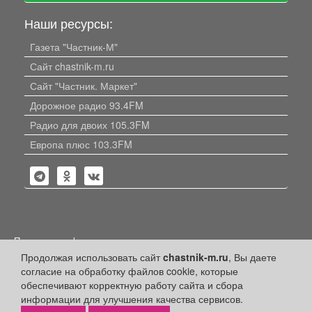
Наши ресурсы:
Газета "Частник-М"
Сайт chastnik-m.ru
Сайт "Частник. Маркет"
Дорожное радио 93.4FM
Радио для двоих 105.3FM
Европа плюс 103.3FM
Политика конфиденциальности
Продолжая использовать сайт
chastnik-m.ru
, Вы даете
Публикации с пометкой «Реклама», «На правах рекламы»,
согласие на обработку файлов cookie, которые
«Партнёрский проект» оплачены рекламодателем.
Редакция сайта не несет ответственности за достоверность
обеспечивают корректную работу сайта и сбора
информации, содержащейся в рекламных материалах и
информации для улучшения качества сервисов.
объявлениях.