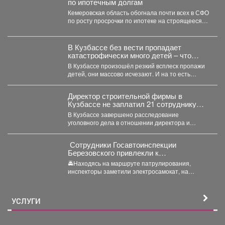
по ипотечным долгам
Кемеровская область обогнала почти всех в СФО
по росту просрочки по ипотеке на строящееся
жильё....
В Кузбассе без вести пропадает
катастрофически много детей – что
происходит
В Кузбассе произошёл резкий всплеск пропажи
детей, они массово исчезают. И на то есть
причина....
Директор строительной фирмы в
Кузбассе не заплатил 21 сотруднику
деньги
В Кузбассе завершено расследование
уголовного дела в отношении директора и
учредителя ООО «Альпина42» - компании,...
‍ Сотрудники Госавтоинспекции
Березовского привлекли к
ответственности водителя
🚔Находясь на маршруте патрулирования,
электросамоката, который перевозил
инспекторы заметили электросамокат, на
ребенка
котором находилась мать с ребенком без
мотошлемов....
УСЛУГИ