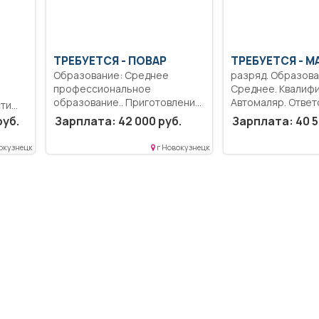
ТРЕБУЕТСЯ - ПОВАР
ТРЕБУЕТСЯ - М
Образование: Среднее
разряд. Образова
профессиональное
Среднее. Квалифи
образование.. Приготовление
Автомаляр. Ответ
ти
холодных и горячих блюд,...
Выполнение рабо
еских
руб.
Зарплата: 42 000 руб.
Зарплата: 40 5
подготовке поверх
яет...
окузнецк
г Новокузнецк