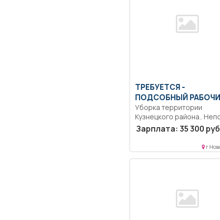
ТРЕБУЕТСЯ -
ПОДСОБНЫЙ РАБОЧ
Уборка территории
Кузнецкого района.. Неп
рабочий день/неполная
Зарплата: 35 300 руб
рабочая неделя..
г Нов