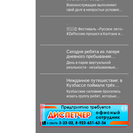
гуманитарной помощи для
Военнослужащие выполняют
бойцов СВО
свой долг в непростых условиях и
мы можем помочь им
конкретными вещами. Мы...
.
🇷🇺👏 Фестиваль «Русское лето»
#ZaРоссию прошел в Калтане и
объединил более 5,5 тысяч
горожан. Детские...
Сегодня ребята из лагеря
дневного пребывания
«Орлёнок» отправились в
День в парке виртуальной
настоящее цифровое
реальности - незабываемые
приключение - в парк
эмоции! 🎉 Сегодня ребята из
виртуальной реальности!
лагеря дневного...
Нежданное путешествие: в
Кузбассе поймали трёх
"хоббитов"
Кузбасские силовики бросились
искать группу ребят, которые
отправились в невероятное
путешествие и перепутали
реклама
Новосибирск с...