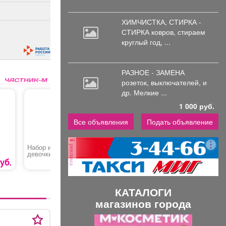
ХИМЧИСТКА, СТИРКА -
СТИРКА ковров,
стираем
круглый год, ...
РАЗНОЕ - ЗАМЕНА
розеток,
выключателей, и
др. Мелкие ...
1 000 руб.
Все объявления
Подать объявление
реклама
Набор из шаров для
Топперы на палочке в
Покраска
девочки №2
букет
волос
уб.
1420 руб.
150 руб.
КАТАЛОГИ
магазинов города
П
С