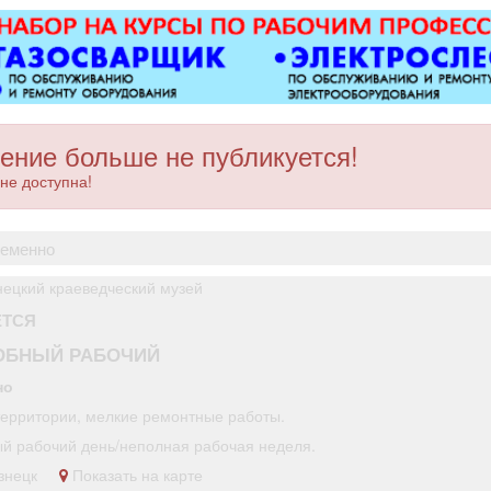
ковер»).
Вывоз мусора.
ение больше не публикуется!
не доступна!
ременно
нецкий краеведческий музей
ЕТСЯ
ОБНЫЙ РАБОЧИЙ
но
территории, мелкие ремонтные работы.
й рабочий день/неполная рабочая неделя.
кузнецк
Показать на карте