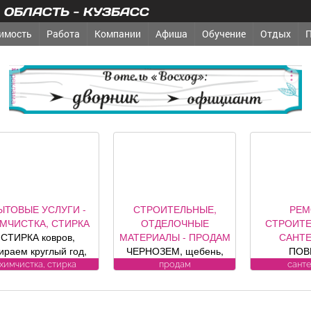
ОБЛАСТЬ - КУЗБАСС
имость
Работа
Компании
Афиша
Обучение
Отдых
реклама
ЫТОВЫЕ УСЛУГИ -
СТРОИТЕЛЬНЫЕ,
РЕМ
МЧИСТКА, СТИРКА
ОТДЕЛОЧНЫЕ
СТРОИТЕ
СТИРКА ковров,
МАТЕРИАЛЫ - ПРОДАМ
САНТ
ираем круглый год,
ЧЕРНОЗЕМ, щебень,
ПОВ
аберем и привезем
песок, уголь, торф,
ВОДОСЧЕ
химчистка, стирка
продам
сант
бесплатно.
гравий, шлак, отсыпка и
дому. У
енсионерам скидка
другие под заказ,
замена, р
. (Фабрика «Чистый
возможна доставка.
ул. Луки