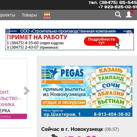
тел. (38475) 65-545
+7 923-625-02-51
Проекты
Товары
реклама
реклама
ОНТ,
ЛЬСТВО -
ЕХНИКА
ЕРКА
ТЧИКОВ на
ехника
становка,
Сейчас в г. Новокузнецк
егистрация.
(06:57)
o
янова, 5.