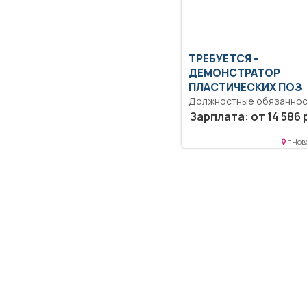
ТРЕБУЕТСЯ -
ДЕМОНСТРАТОР
ПЛАСТИЧЕСКИХ ПОЗ
Должностные обязаннос
демонстратора пластич
Зарплата: от 14 586 
поз Демонстратор
пластических поз выполн
г Нов