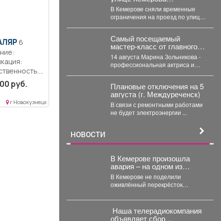
восстановили
В Кемерове сняли временные
ограничения на проезд по улице
50 лет Октября. Движение
перекрывали с...
Самый посещаемый
АЛЯР
6
мастер‑класс от главного
ние:
режиссёра ДК
14 августа Марина Зольникова -
кация:
«Распадский»
профессиональная актриса и
возвращается
ственность..
главный режиссёр Дворца
ты по
культуры - снова проведёт...
00 руб.
Плановые отключения на 5
ности...
августа (г. Междуреченск)
г Новокузнецк
В связи с ремонтными работами
не будет электроэнергии ...
НОВОСТИ
В Кемерове произошла
авария – на одном из
самых "защищённых"
В Кемерове не поделили
перекрёстков
оживлённый перекрёсток
иномарки, одной из них вырвало
колесо. В понедельник,...
Наша телерадиокомпания
объявляет сбор