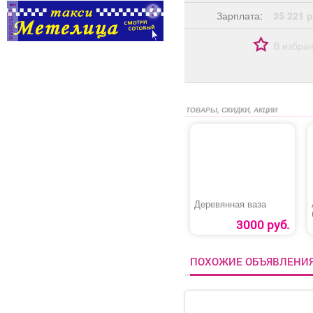
получая
реклама
Зарплата:
35 221 р
вознаграждение в
размере 10000 рублей
В избра
за каждого принятого
работника; Программа
софинансирования
детского отдыха;
Работа без нарушений
ТОВАРЫ, СКИДКИ, АКЦИИ
трудовой дисциплины
поощряется выплатами
к отпуску, по итогам
года и отраслевым
праздникам, а также
областными и
федеральными
Деревянная ваза
наградами.
3000 руб.
ПОХОЖИЕ ОБЪЯВЛЕНИ