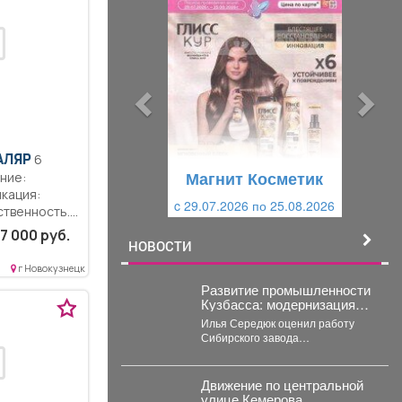
р
л
е
е
д
д
ы
у
д
ю
у
щ
АЛЯР
6
щ
и
Магнит Косметик
ние:
и
й
кация:
c 29.07.2026 по 25.08.2026
ственность..
й
ты по
7 000 руб.
ности...
НОВОСТИ
г Новокузнецк
Развитие промышленности
Кузбасса: модернизация
Сибирского завода
Илья Середюк оценил работу
металлических
Сибирского завода
конструкций
металлических конструкций и
обсудил модернизацию с
«Сибшахтострой». В...
Движение по центральной
улице Кемерова