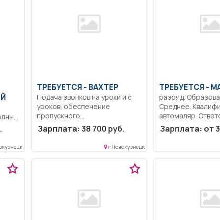
ТРЕБУЕТСЯ - ВАХТЕР
ТРЕБУЕТСЯ - М
ИЙ
Подача звонков на уроки и с
разряд. Образова
уроков, обеспечение
Среднее. Квалифи
пропускного...
автомаляр. Ответ
олный
Выполнение рабо
.
Зарплата: 38 700 руб.
Зарплата: от 3
подготовке поверх
окузнецк
г Новокузнецк