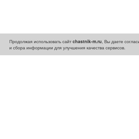
Продолжая использовать сайт
chastnik-m.ru
, Вы даете согла
и сбора информации для улучшения качества сервисов.
Разделы сайта:
Быстрые ссылки:
Объявления
Установить приложени
Новости
Личный кабинет
Компании
Подать объявление
Афиша
Подать объявление в