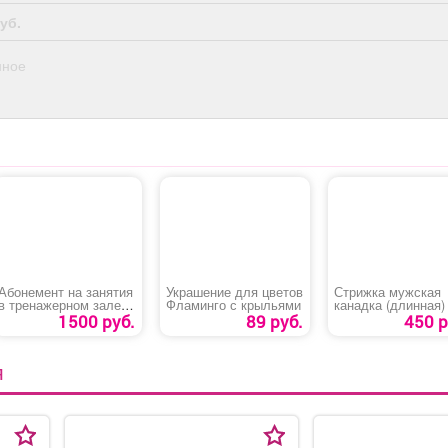
уб.
нное
Абонемент на занятия
Украшение для цветов
Стрижка мужская
в тренажерном зале
Фламинго с крыльями
канадка (длинная)
для студентов
1500 руб.
89 руб.
450 р
Я