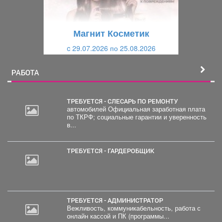
у
щ
щ
и
Магнит Косметик
и
й
c 29.07.2026 по 25.08.2026
й
РАБОТА
ТРЕБУЕТСЯ - СЛЕСАРЬ ПО РЕМОНТУ
автомобилей Официальная заработная плата
по ТКРФ; социальные гарантии и уверенность
в...
ТРЕБУЕТСЯ - ГАРДЕРОБЩИК
ТРЕБУЕТСЯ - АДМИНИСТРАТОР
Вежливость, коммуникабельность, работа с
онлайн кассой и ПК (программы...