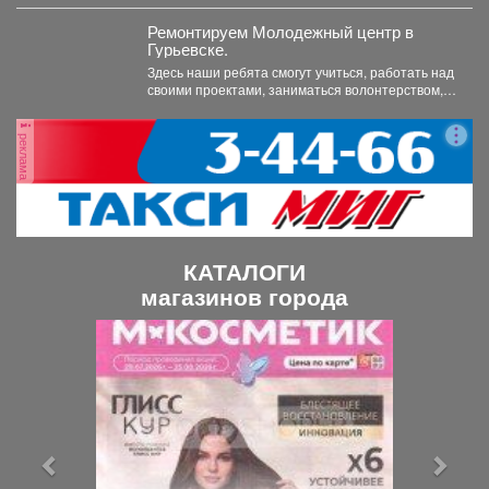
наступает пик грибного сезона. Как...
Ремонтируем Молодежный центр в
Гурьевске.
Здесь наши ребята смогут учиться, работать над
своими проектами, заниматься волонтерством,
творчеством и воплощать в...
реклама
КАТАЛОГИ
магазинов города
П
С
р
л
е
е
д
д
ы
у
д
ю