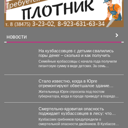
реклама
НОВОСТИ
На кузбассовцев с детьми свалились
горы денег – сколько и как получить
Семейные кузбассовцы с начала года получили
гигантскую сумму в виде детских. За семь
месяцев...
Стало известно, когда в Юрге
отремонтируют обветшалое здание
ЗАГСа
Жительница Юрги спросила под постом
губернатора, когда в городе приведут в порядок
фасад здания ЗАГСа....
Смертельно-ядовитая опасность
поджидает кузбассовцев в лесу: что
прячется под листвой
Кузбасских грибников предупредили о
смертельной опасности двойников. В Кузбассе