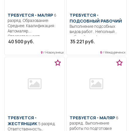
ТРЕБУЕТСЯ - МАЛЯР
ТРЕБУЕТСЯ -
6
разряд. Образование:
ПОДСОБНЫЙ РАБОЧИЙ
Среднее. Квалификация:
Выполнение подсобных
Автомаляр.
видов работ.. Неполный
Ответственность..
рабочий день/неполная
40 500 руб.
35 221 руб.
Выполнение работы по
рабочая неделя..
подготовке поверхности...
г Новокузнецк
г Междуреченск
ТРЕБУЕТСЯ -
ТРЕБУЕТСЯ - МАЛЯР
6
ЖЕСТЯНЩИК
разряд.. Выполнение
5 разряд.
работы по подготовке
Ответственность..