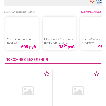
ТОВАРЫ, СКИДКИ, АКЦИИ
Сало копченое на
Макароны быстрого
Кекс «Столичны
дровах
приготовления
изюмом»
«Spiral Pasta»
50
695 руб.
93
руб
98 р
ПОХОЖИЕ ОБЪЯВЛЕНИЯ