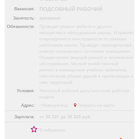
Афиша
Обучение
Проекты
ПОДСОБНЫЙ РАБОЧИЙ
Вакансия:
Занятость:
временно
Обязанности:
Проводит ремонт мебели и другого
имущества и оборудования школы. Устраняет
повреждения и неисправности по заявкам
Товары
Поздравления
Погода
работников школы. Проводит периодический
осмотр технического состояния помещения.
Осуществляет текущий ремонт и техническое
обслуживание. Мелкий хозяйственный
ремонт в помещениях учебных кабинетов;-
ТВ программа
Я - пенсионер
обеспечение уборки зданий и прилегающих к
ним территорий.
Условия:
Неполный рабочий день/неполная рабочая
неделя.
Адрес:
г Новокузнецк
Показать на карте
Зарплата:
от 35 221 до 35 225 руб.
В избранное