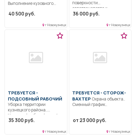
поверхности
Выполнение кузовного
автотранспорта к...
ремонта автотранспорта,
40 500 руб.
36 000 руб.
контроль выполненных
работы.....
г Новокузнецк
г Новокузнецк
ТРЕБУЕТСЯ -
ТРЕБУЕТСЯ - СТОРОЖ-
ПОДСОБНЫЙ РАБОЧИЙ
ВАХТЕР
Охрана объекта..
Уборка территории
Сменный график..
кузнецкого района..
Неполный рабочий день/
35 300 руб.
от 23 000 руб.
неполная рабочая неделя..
г Новокузнецк
г Новокузнецк