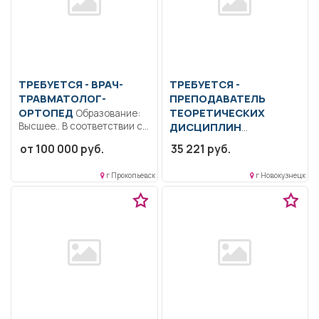
ТРЕБУЕТСЯ - ВРАЧ-
ТРЕБУЕТСЯ -
ТРАВМАТОЛОГ-
ПРЕПОДАВАТЕЛЬ
ОРТОПЕД
ТЕОРЕТИЧЕСКИХ
Образование:
Высшее.. В соответствии с
ДИСЦИПЛИН
должностной инструкцией,
Образование: Среднее
от 100 000 руб.
35 221 руб.
утвержденной в...
профессиональное
образование.. Обучение
г Прокопьевск
г Новокузнецк
учащихся теоретическим
дисциплинам.. Полный...