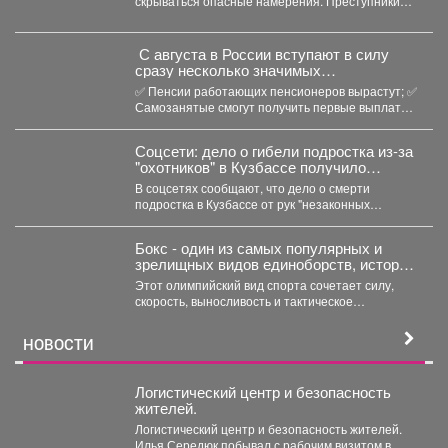
скрываться опасные намерения. Преступники
используют доверие людей, пытаясь вовлечь
их...
С августа в России вступают в силу
сразу несколько значимых
нововведений
✅ Пенсии работающих пенсионеров вырастут; ✅
Самозанятые смогут получить первые выплаты
по больничным; ...
Соцсети: дело о гибели подростка из-за
"охотников" в Кузбассе получило
шокирующее развитие
В соцсетях сообщают, что дело о смерти
подростка в Кузбассе от рук "незаконных
охотников" переквалифицировали...
Бокс - один из самых популярных и
зрелищных видов единоборств, история
которого насчитывает не одно столетие.
Этот олимпийский вид спорта сочетает силу,
скорость, выносливость и тактическое
мастерство, а успех на ринге...
НОВОСТИ
Логистический центр и безопасность
жителей.
Логистический центр и безопасность жителей.
Илья Середюк побывал с рабочим визитом в