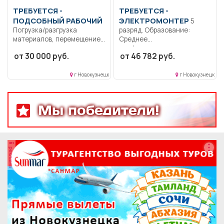
ТРЕБУЕТСЯ -
ТРЕБУЕТСЯ -
ПОДСОБНЫЙ РАБОЧИЙ
ЭЛЕКТРОМОНТЕР
5
Погрузка/разгрузка
разряд. Образование:
материалов, перемещение
Среднее
грузов вручную или на
профессиональное..
от 30 000 руб.
от 46 782 руб.
тележках, уборка...
Ремонт, монтаж и
техническое
обслуживание...
г Новокузнецк
г Новокузнецк
Мы победители!
реклама