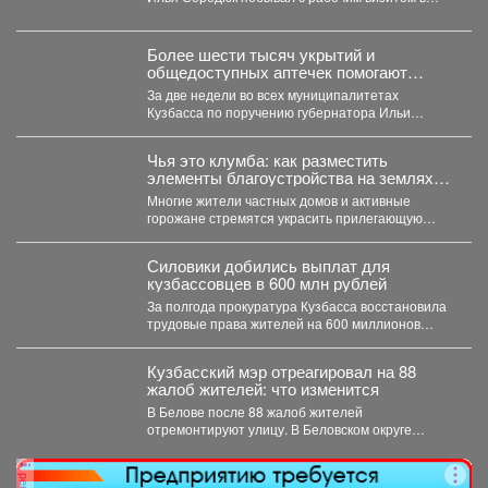
Берёзовском. 🤝 ...
Более шести тысяч укрытий и
общедоступных аптечек помогают
обеспечить безопасность жителей
За две недели во всех муниципалитетах
Кузбасса
Кузбасса по поручению губернатора Ильи
Середюка уже обустроены новые...
Чья это клумба: как разместить
элементы благоустройства на землях
общего пользования, не нарушив закон
Многие жители частных домов и активные
горожане стремятся украсить прилегающую
территорию за пределами своего участка....
Силовики добились выплат для
кузбассовцев в 600 млн рублей
За полгода прокуратура Кузбасса восстановила
трудовые права жителей на 600 миллионов
рублей. В Кузбассе...
Кузбасский мэр отреагировал на 88
жалоб жителей: что изменится
В Белове после 88 жалоб жителей
отремонтируют улицу. В Беловском округе
отремонтируют улицу Железнодорожную....