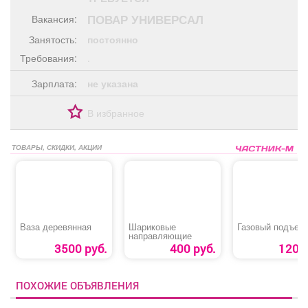
Афиша
Обучение
Проекты
ПОВАР УНИВЕРСАЛ
Вакансия:
Занятость:
постоянно
Требования:
.
Зарплата:
не указана
Товары
Поздравления
Погода
В избранное
ТОВАРЫ, СКИДКИ, АКЦИИ
ТВ программа
Я - пенсионер
Ваза деревянная
Шариковые
Газовый подъем
направляющие
3500 руб.
400 руб.
120 р
ПОХОЖИЕ ОБЪЯВЛЕНИЯ