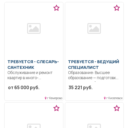
ТРЕБУЕТСЯ - СЛЕСАРЬ-
ТРЕБУЕТСЯ - ВЕДУЩИЙ
САНТЕХНИК
СПЕЦИАЛИСТ
Обслуживание и ремонт
Образование: Высшее
квартир в много-
образование — подготовка
квартирном доме,
кадров высшей
от 65 000 руб.
35 221 руб.
обеспечение исправного...
квалификации.. Ведущий...
г Кемерово
г Киселевск