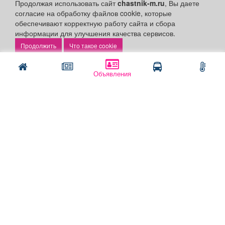
Продолжая использовать сайт
chastnik-m.ru
, Вы даете
Подать объявление в газету
согласие на обработку файлов cookie, которые
Поздравить
обеспечивают корректную работу сайта и сбора
информации для улучшения качества сервисов.
Скачать газету "Частник-М"
Что такое cookie
Рекламодателям:
Бизнес-кабинет
Объявления
Заказать рекламу
Оплата услуг:
Расценки
Оплатить
Наши ресурсы:
Газета "Частник-М"
Сайт chastnik-m.ru
Сайт "Частник. Маркет"
Дорожное радио 93.4FM