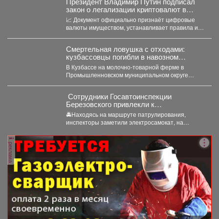
Президент Владимир Путин подписал
закон о легализации криптовалют в
России.
📈 Документ официально признаёт цифровые
валюты имуществом, устанавливает правила их
оборота и гарантирует судебную защиту...
Смертельная ловушка с отходами:
кузбассовцы погибли в навозном
котловане
В Кузбассе на молочно-товарной ферме в
Промышленновском муниципальном округе
погибли двое рабочих. Как сообщает...
‍ Сотрудники Госавтоинспекции
Березовского привлекли к
ответственности водителя
🚔Находясь на маршруте патрулирования,
электросамоката, который перевозил
инспекторы заметили электросамокат, на
ребенка
котором находилась мать с ребенком без
мотошлемов....
реклама