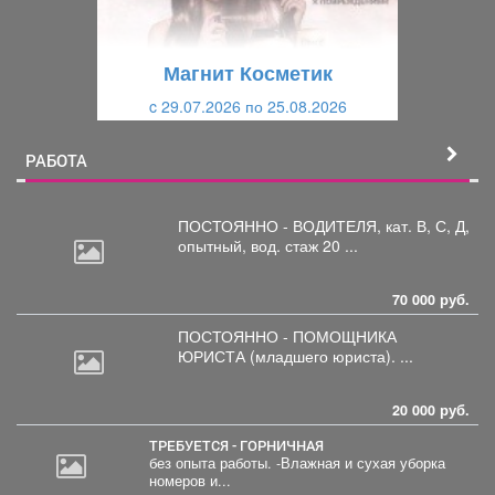
у
щ
щ
и
Магнит Косметик
и
й
c 29.07.2026 по 25.08.2026
й
РАБОТА
ПОСТОЯННО - ВОДИТЕЛЯ, кат.
В, С, Д,
опытный, вод. стаж 20 ...
70 000 руб.
ПОСТОЯННО - ПОМОЩНИКА
ЮРИСТА
(младшего юриста). ...
20 000 руб.
ТРЕБУЕТСЯ - ГОРНИЧНАЯ
без опыта работы. -Влажная и сухая уборка
номеров и...