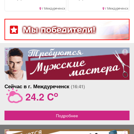
разным цветением,
г Междуреченск
г Междуреченск
предлагаются детки в
стаканчиках, готовые к
пересадки.
Мы победители!
реклама
Сейчас в г. Междуреченск
(16:41)
o
24.2 C
Подробнее