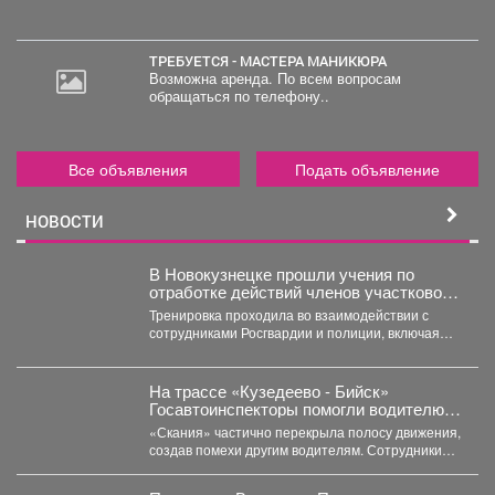
ТРЕБУЕТСЯ - МАСТЕРА МАНИКЮРА
Возможна аренда. По всем вопросам
обращаться по телефону..
Все объявления
Подать объявление
НОВОСТИ
В Новокузнецке прошли учения по
отработке действий членов участковой
избирательной комиссии в нештатных
Тренировка проходила во взаимодействии с
ситуациях на предстоящих выборах.
сотрудниками Росгвардии и полиции, включая
специалистов кинологической службы.
На трассе «Кузедеево - Бийск»
Госавтоинспекторы помогли водителю
застрявшего в кювете грузовика.
«Скания» частично перекрыла полосу движения,
создав помехи другим водителям. Сотрудники
ГИБДД организовали на месте реверсивное...