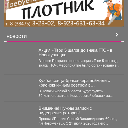
реклама
НОВОСТИ
Акция «Твои 5 шагов до знака ГТО» в
Новокузнецке
В парке Гагарина прошла акция «Твои 5 шагов до
знака ГТО». Мероприятие было организовано в...
Кузбассовца-браконьера поймали с
краснокнижным осетром в
Новосибирске
В Новосибирской области будут судить
39‑летнего жителя Кемеровской области за
незаконную добычу рыбы, занесённой в...
Внимание! Нужны записи с
видеорегистраторов!
Пропал #Пензин Сергей Владимирович, 60 лет,
г. #Новокузнецк. С 21 июля 2026 года его...