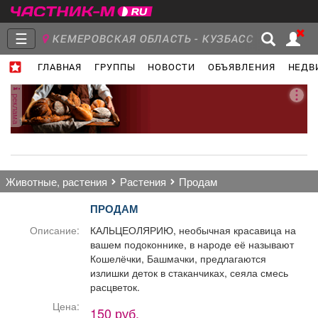
☰
КЕМЕРОВСКАЯ ОБЛАСТЬ - КУЗБАСС
ГЛАВНАЯ
ГРУППЫ
НОВОСТИ
ОБЪЯВЛЕНИЯ
НЕДВ
Главная
Группы
Новости
реклама
Объявления
Недвижимость
Услуги
животные, растения
растения
продам
ПРОДАМ
Описание:
КАЛЬЦЕОЛЯРИЮ, необычная красавица на
вашем подоконнике, в народе её называют
Работа
Транспорт
Компании
Кошелёчки, Башмачки, предлагаются
излишки деток в стаканчиках, сеяла смесь
расцветок.
Цена:
150 руб.