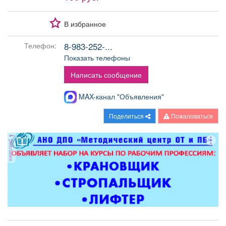
Афиша
Обучение
Проекты
В избранное
8-983-252-...
Телефон:
Показать телефоны
Товары
Поздравления
Погода
Написать сообщение
MAX-канал "Объявления"
Поделиться
Пожаловаться
ТВ программа
Я - пенсионер
реклама