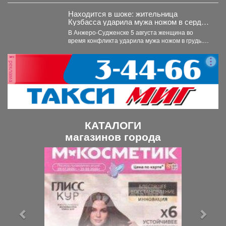
Находится в шоке: жительница
Кузбасса ударила мужа ножом в сердце
- подробности
В Анжеро-Судженске 5 августа женщина во
время конфликта ударила мужа ножом в грудь.
Мужчина скончался....
реклама
КАТАЛОГИ
магазинов города
П
С
р
л
е
е
д
д
ы
у
д
ю