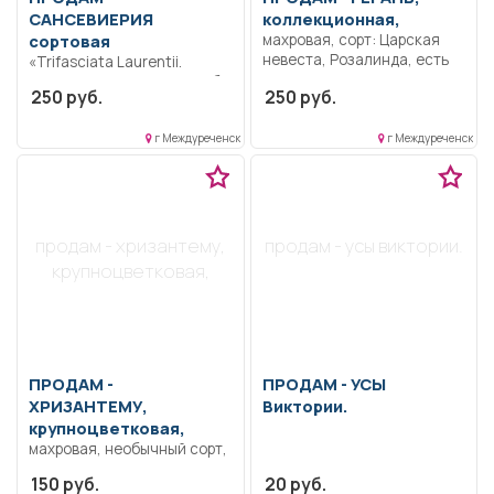
САНСЕВИЕРИЯ
коллекционная,
сортовая
махровая, сорт: Царская
невеста, Розалинда, есть
«Trifasciata Laurentii.
детки и маточники, цена
Среднее растение 250 руб.
250 руб.
250 руб.
разная.
г Междуреченск
г Междуреченск
продам - хризантему,
продам - усы виктории.
крупноцветковая,
ПРОДАМ -
ПРОДАМ -
УСЫ
ХРИЗАНТЕМУ,
Виктории.
крупноцветковая,
махровая, необычный сорт,
всегда цветёт по-разному,
150 руб.
20 руб.
на фото одна хризантема с