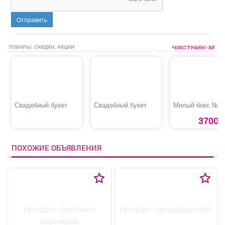
Отправить
ТОВАРЫ, СКИДКИ, АКЦИИ
Свадебный букет
Свадебный букет
Милый бокс №4
3700 р
ПОХОЖИЕ ОБЪЯВЛЕНИЯ
продам - бегонии
продам - драцена лайт
корневые