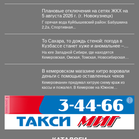
Плановые отключения на сетях ЖКХ на
5 августа 2026 г. (г. Новокузнецк)
Г орячая вода Куйбышевский район: Бабушкина
2,2а, Спортивная...
То Сахара, то дождь стеной: погода в
Кузбассе станет хуже и аномальнее –
причина
На юге Западной Сибири, где находятся
Кемеровская, Омская, Томская, Новосибирская
области Алтайский край и Республика...
В кемеровском магазине хитро воровали
деньги с помощью оставленных чеков
Кемеровчанин придумал хитрую схему краж из
кассы и пожалел. В Кемерове на Южном
вскрыли...
реклама
КАТАЛОГИ