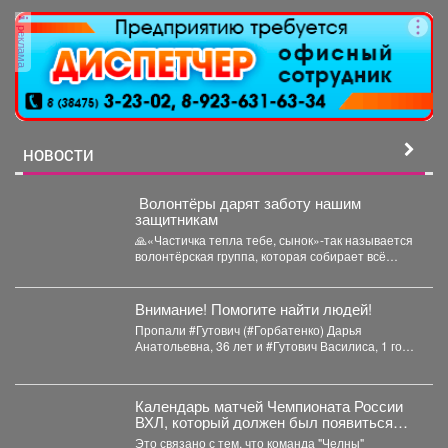
реклама
НОВОСТИ
️ Волонтёры дарят заботу нашим
защитникам
🙏«Частичка тепла тебе, сынок»-так называется
волонтёрская группа, которая собирает всё
необходимое для ребят, стоящих на...
Внимание! Помогите найти людей!
Пропали #Гутович (#Горбатенко) Дарья
Анатольевна, 36 лет и #Гутович Василиса, 1 год,
г. #Ленинск-Кузнецкий, #Кемеровская...
Календарь матчей Чемпионата России
ВХЛ, который должен был появиться
сегодня, опубликуют позднее.
Это связано с тем, что команда "Челны"