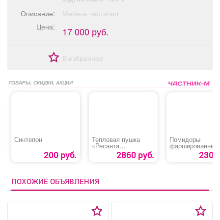
Афиша
Обучение
Проекты
Описание:
Мебель частично
Цена:
17 000 руб.
В избранное
Товары
Поздравления
Погода
ТОВАРЫ, СКИДКИ, АКЦИИ
ТВ программа
Я - пенсионер
Синтепон
Тепловая пушка
Помидоры
«Ресанта
фаршированные
ТЭП-3000К»
криветками
200 руб.
2860 руб.
230 р
ПОХОЖИЕ ОБЪЯВЛЕНИЯ