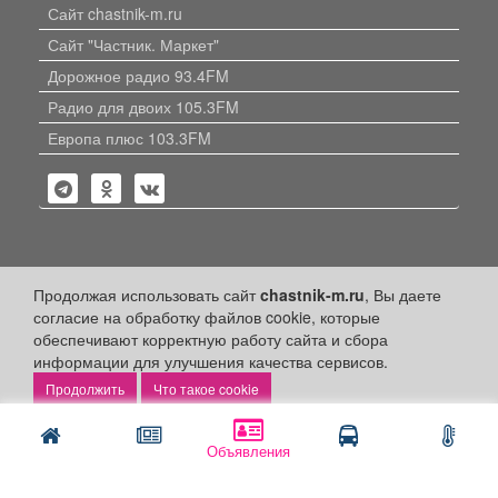
Сайт chastnik-m.ru
Сайт "Частник. Маркет"
Дорожное радио 93.4FM
Радио для двоих 105.3FM
Европа плюс 103.3FM
Политика конфиденциальности
Продолжая использовать сайт
chastnik-m.ru
, Вы даете
согласие на обработку файлов cookie, которые
Публикации с пометкой «Реклама», «На правах рекламы»,
обеспечивают корректную работу сайта и сбора
«Партнёрский проект» оплачены рекламодателем.
Редакция сайта не несет ответственности за достоверность
информации для улучшения качества сервисов.
информации, содержащейся в рекламных материалах и
Что такое cookie
объявлениях.
+16
© 2006-2026
ООО "Частник-М"
Объявления