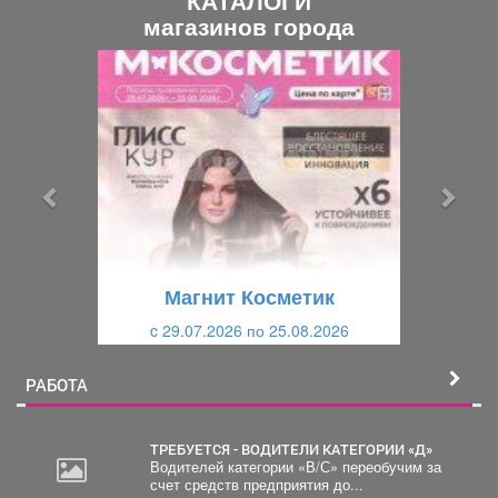
магазинов города
П
С
р
л
е
е
д
д
ы
у
д
ю
у
щ
щ
и
Магнит Косметик
и
й
c 29.07.2026 по 25.08.2026
й
РАБОТА
ТРЕБУЕТСЯ - ВОДИТЕЛИ КАТЕГОРИИ «Д»
Водителей категории «В/С» переобучим за
счет средств предприятия до...