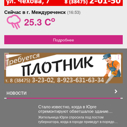
Сейчас в г. Междуреченск
(16:53)
o
25.3 C
Подробнее
реклама
НОВОСТИ
Стало известно, когда в Юрге
отремонтируют обветшалое здание
ЗАГСа
Жительница Юрги спросила под постом
губернатора, когда в городе приведут в порядок
фасад здания ЗАГСа....