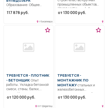
БУЛЬДОЗЕРА
промышленных объектов
Образование: Общее
(ЛАЭС НИТИ и др.). Опыт...
образование.. Управление
117 878 руб.
от 130 000 руб.
бульдозером, осмотр и
заправка бульдозеров...
г Киселевск
ТРЕБУЕТСЯ - ПЛОТНИК
ТРЕБУЕТСЯ -
- БЕТОНЩИК
МОНТАЖНИК ПО
Опыт
работы.. Укладка бетонной
МОНТАЖУ
стальных и
смеси, стены, балки,
железобетонных
плиты; Укладка...
конструкций Опыт работы
от 120 000 руб.
от 130 000 руб.
по специальности от 2-х...
пгт Шерегеш