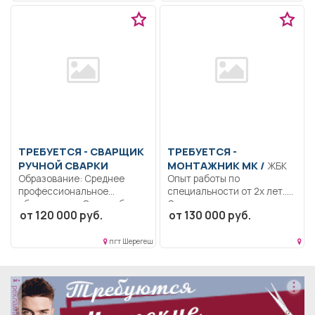
ТРЕБУЕТСЯ - СВАРЩИК
ТРЕБУЕТСЯ -
РУЧНОЙ СВАРКИ
МОНТАЖНИК МК /
ЖБК
Образование: Среднее
Опыт работы по
профессиональное
специальности от 2х лет..
образование. Опыт работы..
Строительство крупных...
от 120 000 руб.
от 130 000 руб.
Сварка технологических
трубопроводов; Сварка...
пгт Шерегеш
реклама