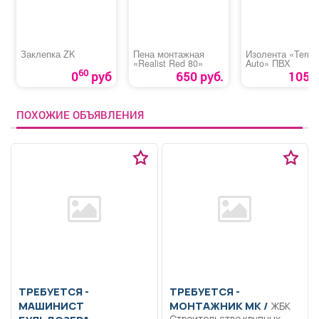
Заклепка ZK
Пена монтажная
Изолента «Termin
«Realist Red 80»
Auto» ПВХ
60
0
руб
650 руб.
105 р
ПОХОЖИЕ ОБЪЯВЛЕНИЯ
ТРЕБУЕТСЯ -
ТРЕБУЕТСЯ -
МАШИНИСТ
МОНТАЖНИК МК /
ЖБК
Строительство крупных