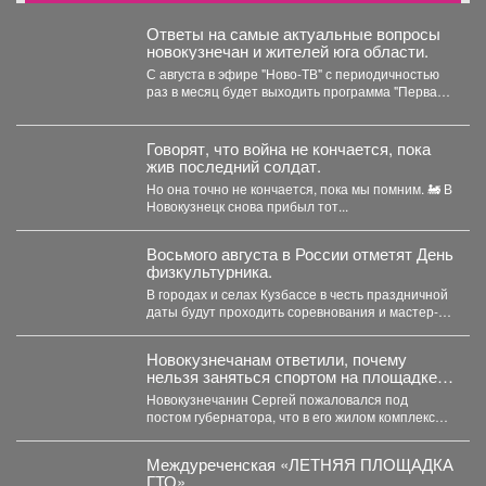
Ответы на самые актуальные вопросы
новокузнечан и жителей юга области.
С августа в эфире "Ново-ТВ" с периодичностью
раз в месяц будет выходить программа "Первая
студия"...
Говорят, что война не кончается, пока
жив последний солдат.
Но она точно не кончается, пока мы помним. 🚂 В
Новокузнецк снова прибыл тот...
Восьмого августа в России отметят День
физкультурника.
В городах и селах Кузбассе в честь праздничной
даты будут проходить соревнования и мастер-
классы. ...
Новокузнечанам ответили, почему
нельзя заняться спортом на площадке
лицея
Новокузнечанин Сергей пожаловался под
постом губернатора, что в его жилом комплексе
«Новый город» нет оборудованных...
Междуреченская «ЛЕТНЯЯ ПЛОЩАДКА
ГТО»