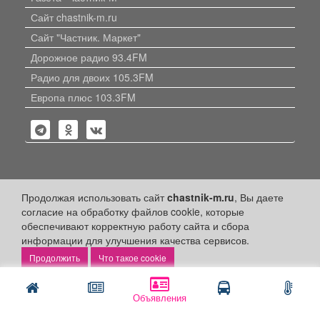
Сайт chastnik-m.ru
Сайт "Частник. Маркет"
Дорожное радио 93.4FM
Радио для двоих 105.3FM
Европа плюс 103.3FM
Политика конфиденциальности
Продолжая использовать сайт
chastnik-m.ru
, Вы даете
согласие на обработку файлов cookie, которые
Публикации с пометкой «Реклама», «На правах рекламы»,
обеспечивают корректную работу сайта и сбора
«Партнёрский проект» оплачены рекламодателем.
информации для улучшения качества сервисов.
Редакция сайта не несет ответственности за достоверность
информации, содержащейся в рекламных материалах и
Что такое cookie
объявлениях.
+16
© 2006-2026
ООО "Частник-М"
Объявления