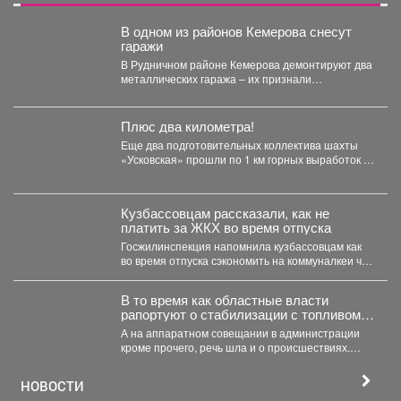
В одном из районов Кемерова снесут
гаражи
В Рудничном районе Кемерова демонтируют два
металлических гаража – их признали
незаконными. В Рудничном...
Плюс два километра!
Еще два подготовительных коллектива шахты
«Усковская» прошли по 1 км горных выработок с
начала года....
Кузбассовцам рассказали, как не
платить за ЖКХ во время отпуска
Госжилинспекция напомнила кузбассовцам как
во время отпуска сэкономить на коммуналкеи что
для этого нужно. ...
В то время как областные власти
рапортуют о стабилизации с топливом в
Кузбассе, пожарные предупреждают
А на аппаратном совещании в администрации
тех, кто перестраховался и набрал
кроме прочего, речь шла и о происшествиях.
бензина и дизтоплива впрок.
Пожарные выезжали...
НОВОСТИ