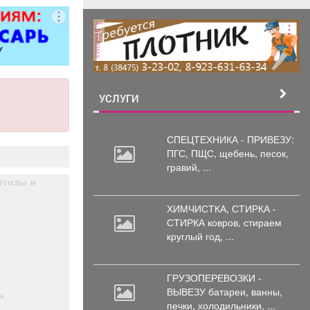
 5 разряда,
000 руб. 6
реклама
/п от 37000
ициальное
тройство
. пакет ООО
терлок-Н»
УСЛУГИ
СПЕЦТЕХНИКА - ПРИВЕЗУ:
ПГС,
ПЩС, щебень, песок,
гравий, ...
ртизы и
ХИМЧИСТКА, СТИРКА -
СТИРКА ковров,
стираем
круглый год, ...
ГРУЗОПЕРЕВОЗКИ -
ВЫВЕЗУ батареи,
ванны,
а
печки, холодильники, ...