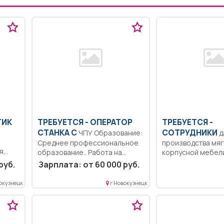
ТИК
ТРЕБУЕТСЯ - ОПЕРАТОР
ТРЕБУЕТСЯ -
СТАНКА С
СОТРУДНИКИ
ЧПУ Образование:
для
Среднее профессиональное
производства мяг
я
образование.. Работа на
корпусной мебели
у
заводе в цехе.....
швеи, монтажники,
руб.
Зарплата: от 60 000 руб.
окузнецк
г Новокузнецк