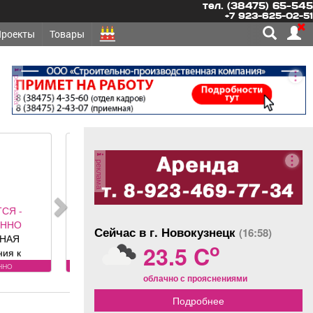
тел. (38475) 65-545
+7 923-625-02-51
Проекты
Товары
реклама
реклама
ЕТСЯ -
ОЯННО
Сейчас в г. Новокузнецк
(16:58)
ННИКИ,
o
23.5 C
ННИКИ-
Требования
оянно
облачно с прояснениями
у: лицензия.
овия:
Подробнее
РОВАННЫЕ