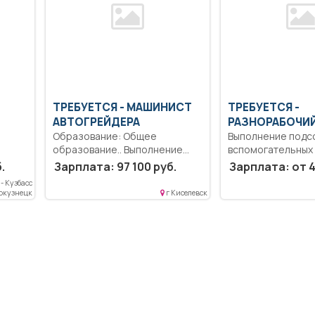
ТРЕБУЕТСЯ - МАШИНИСТ
ТРЕБУЕТСЯ -
АВТОГРЕЙДЕРА
РАЗНОРАБОЧИ
Образование: Общее
Выполнение подс
образование.. Выполнение
вспомогательных 
механизированных работ с
Выполнение пору
.
Зарплата: 97 100 руб.
Зарплата: от 4
применением автогрейдера...
распоряжений, ука
- Кузбасс
ти
вокузнецк
г Киселевск
венно