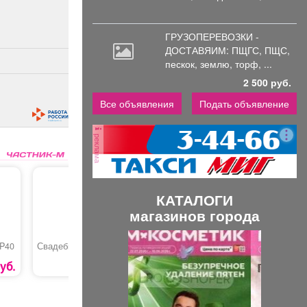
ГРУЗОПЕРЕВОЗКИ -
ДОСТАВЯИМ: ПЩГС,
ПЩС,
пескок, землю, торф, ...
2 500 руб.
Все объявления
Подать объявление
реклама
КАТАЛОГИ
магазинов города
П
С
 P40
Свадебный букет
Мотоблок бензиновый
Светильн
р
л
«МБ3-703 ЕСО»
настенны
уб.
27790 руб.
е
е
д
д