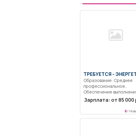
ТРЕБУЕТСЯ - ЭНЕРГЕ
Образование: Среднее
профессиональное..
Обеспечение выполнени
заданий по техническом
Зарплата: от 85 000 
обслуживанию...
г Нов