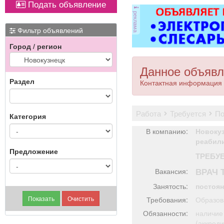
Подать объявление
магнитол,
реклама
электроусилителей
руля,
Фильтр объявлений
многофункциональных
Город / регион
дисплеев, и многого
другого. Быстро,
качественно, недорого!
Данное объявл
Точная стоимость
Раздел
Контактная информация 
ремонта определяется
после осмотра
работа
требуется
п
Категория
В компанию:
Новокуз
реабил
Предложение
ТРЕБУ
ВРАЧ 
Вакансия:
Занятость:
постоя
Требования:
Образов
Обязанности:
наличие
(аккред