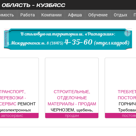
ОБЛАСТЬ - КУЗБАСС
имость
Работа
Компании
Афиша
Обучение
Отдых
реклама
СТРОИТЕЛЬНЫЕ,
ТРЕБУЕТСЯ -
ТРЕБУ
ОТДЕЛОЧНЫЕ
ПОСТОЯННО
ПОСТ
ТЕРИАЛЫ - ПРОДАМ
ГОРНИЧНАЯ
ОХРА
ЕРНОЗЕМ, щебень,
Требования к
ОХРА
есок, уголь, торф,
кандидату: без опыта
ВОДИТЕЛИ 
продам
постоянно
пост
вий, шлак, отсыпка и
работы Обязанности:
к кандидат
другие под заказ,
-Влажная и сухая
Усл
озможна доставка.
уборка номеров и
ЛИЦЕНЗИ