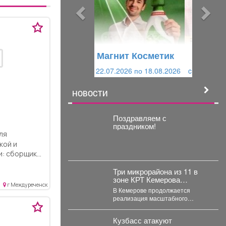
ы
у
д
ю
у
щ
щ
и
Магнит Косметик
и
й
c 29.07.2026 по 25.08.2026
й
НОВОСТИ
Поздравляем с
праздником!
кой и
: сборщики,
...
Три микрорайона из 11 в
зоне КРТ Кемерова
г Междуреченск
остаются без
В Кемерове продолжается
застройщиков
реализация масштабного
проекта комплексного развития
территорий. Первый дом скоро
Кузбасс атакуют
будет сдан, но...