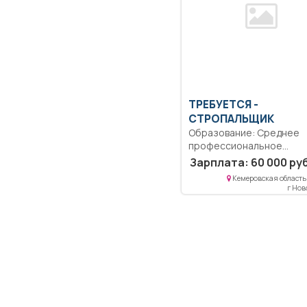
ТРЕБУЕТСЯ -
СТРОПАЛЬЩИК
Образование: Среднее
профессиональное
Квалификация:
Зарплата: 60 000 руб
Ответственность.
Кемеровская область 
Должностные обязаннос
г Но
уточняются непосредст
при...