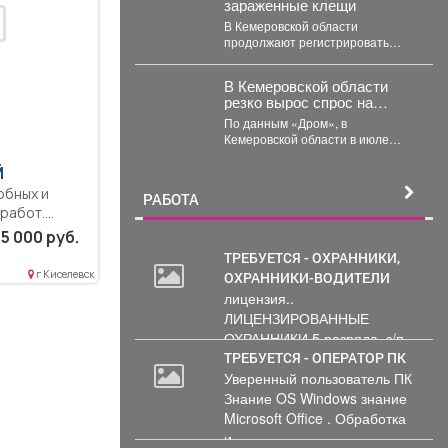
зараженные клещи
В Кемеровской области
продолжают регистрировать
случаи присасывания клещей.
Управление Роспотребнадзора
В Кемеровской области
по Кемеровской области
резко вырос спрос на
опубликовало...
подержанные
По данным «Дром», в
электромобили
Кемеровской области в июле
объём продаж подержанных
электромобилей увеличился на
Й
233...
обных и
РАБОТА
работ.
чений,
5 000 руб.
заний...
ТРЕБУЕТСЯ - ОХРАННИКИ,
г Киселевск
ОХРАННИКИ-ВОДИТЕЛИ
лицензия..
ЛИЦЕНЗИРОВАННЫЕ
ОХРАННИКИ 5 разряда, з/п
от 33000 руб. 6...
ТРЕБУЕТСЯ - ОПЕРАТОР ПК
Уверенный пользователь ПК
Знание OS Windows знание
Microsoft Office . Обработка
и...