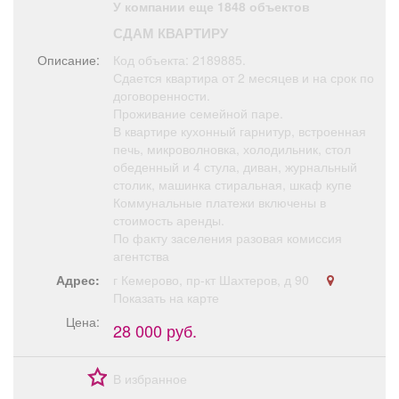
У компании еще 1848 объектов
Афиша
Обучение
Проекты
СДАМ КВАРТИРУ
Описание:
Код объекта: 2189885.
Сдается квартира от 2 месяцев и на срок по
договоренности.
Товары
Поздравления
Погода
Проживание семейной паре.
В квартире кухонный гарнитур, встроенная
печь, микроволновка, холодильник, стол
обеденный и 4 стула, диван, журнальный
столик, машинка стиральная, шкаф купе
Коммунальные платежи включены в
ТВ программа
Я - пенсионер
стоимость аренды.
По факту заселения разовая комиссия
агентства
Адрес:
г Кемерово, пр-кт Шахтеров, д 90
Показать на карте
Цена:
28 000 руб.
В избранное