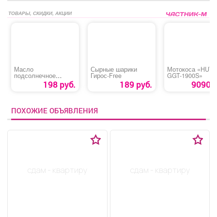
ТОВАРЫ, СКИДКИ, АКЦИИ
Масло
Сырные шарики
Мотокоса «HUT
подсолнечное
Гирос‑Free
GGT-1900S»
«Слобода» для
198 руб.
189 руб.
9090 р
жарки и фритюра
ПОХОЖИЕ ОБЪЯВЛЕНИЯ
сдам - квартиру
сдам - квартиру