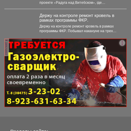
конкурсе «Славянский базар» в
проекте «Радуга над Витебском», где
Витебске.
соревновались творческие коллективы из
России,...
Держу на контроле ремонт кровель в
рамках программы ФКР.
Держу на контроле ремонт кровель в рамках
программы ФКР. Побывал накануне на трех
адресах: ...
реклама