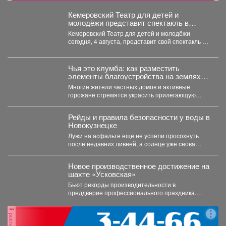
Кемеровский Театр для детей и
молодёжи представит спектакль в
Москве
Кемеровский Театр для детей и молодёжи
сегодня, 4 августа, представит свой спектакль на
открытом международном...
Чья это клумба: как разместить
элементы благоустройства на землях
общего пользования, не нарушив закон
Многие жители частных домов и активные
горожане стремятся украсить прилегающую
территорию за пределами своего участка....
Рейды и правила безопасности у воды в
Новокузнецке
Лужи на асфальте еще не успели просохнуть
после недавних ливней, а солнце уже снова
палит...
Новое производственное достижение на
шахте «Усковская»
Бьют рекорды производительности в
преддверие профессионального праздника.
Сразу две бригады проходчиков шахты
«Усковская» с разницей...
реклама