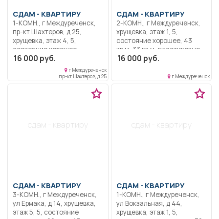
СДАМ -
КВАРТИРУ
СДАМ -
КВАРТИРУ
1-КОМН., г Междуреченск,
2-КОМН., г Междуреченск,
пр-кт Шахтеров, д 25,
хрущевка, этаж 1, 5,
хрущевка, этаж 4, 5,
состояние хорошее, 43
состояние хорошее,
кв.м, 33 кв.м, пластиковые
16 000 руб.
16 000 руб.
Оплата вперёд за месяц +
окна, не угловая, без
свет, вода.
посредников, на
г Междуреченск
длительный срок, бытовая
пр-кт Шахтеров, д 25
г Междуреченск
техника, меблирована, 101
квартал. Кирпичный дом.
Залог 5000 руб. Оплата +
счетчики и ТВ.
сдам - квартиру
сдам - квартиру
СДАМ -
КВАРТИРУ
СДАМ -
КВАРТИРУ
3-КОМН., г Междуреченск,
1-КОМН., г Междуреченск,
ул Ермака, д 14, хрущевка,
ул Вокзальная, д 44,
этаж 5, 5, состояние
хрущевка, этаж 1, 5,