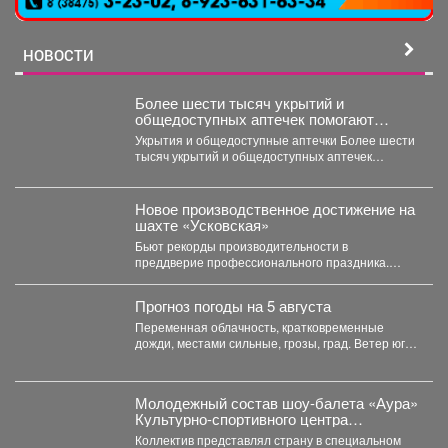
НОВОСТИ
Более шести тысяч укрытий и
общедоступных аптечек помогают
обеспечить безопасность жителей
Укрытия и общедоступные аптечки Более шести
Кузбасса.
тысяч укрытий и общедоступных аптечек
помогают обеспечить безопасность...
Новое производственное достижение на
шахте «Усковская»
Бьют рекорды производительности в
преддверие профессионального праздника.
Сразу две бригады проходчиков шахты
«Усковская» с разницей...
Прогноз погоды на 5 августа
Переменная облачность, кратковременные
дожди, местами сильные, грозы, град. Ветер юго-
западный 4-9 м/с, порывы до 18...
Молодежный состав шоу-балета «Аура»
Культурно-спортивного центра
металлургов победил в международном
Коллектив представлял страну в специальном