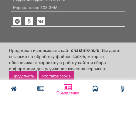
Европа плюс 103.3FM
Политика конфиденциальности
Продолжая использовать сайт
chastnik-m.ru
, Вы даете
согласие на обработку файлов cookie, которые
Публикации с пометкой «Реклама», «На правах рекламы»,
обеспечивают корректную работу сайта и сбора
«Партнёрский проект» оплачены рекламодателем.
информации для улучшения качества сервисов.
Редакция сайта не несет ответственности за достоверность
информации, содержащейся в рекламных материалах и
Что такое cookie
объявлениях.
+16
© 2006-2026
ООО "Частник-М"
Объявления