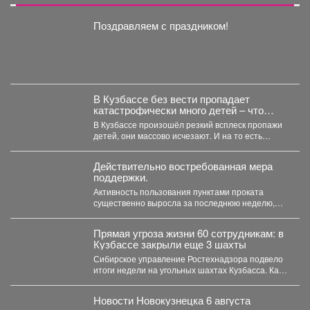
Поздравляем с праздником!
В Кузбассе без вести пропадает
катастрофически много детей – что
происходит
В Кузбассе произошёл резкий всплеск пропажи
детей, они массово исчезают. И на то есть
причина....
Действительно востребованная мера
поддержки.
Активность пользования пунктами проката
существенно выросла за последнюю неделю,
после того как губернатор поручил включить...
Прямая угроза жизни 60 сотрудникам: в
Кузбассе закрыли еще 3 шахты
Сибирское управление Ростехнадзора подвело
итоги недели на угольных шахтах Кузбасса. Как
сообщает официальный представитель...
Новости Новокузнецка 6 августа