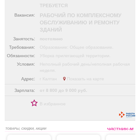
Афиша
Обучение
Проекты
ТРЕБУЕТСЯ
РАБОЧИЙ ПО КОМПЛЕКСНОМУ
Вакансия:
ОБСЛУЖИВАНИЮ И РЕМОНТУ
ЗДАНИЙ
Занятость:
постоянно
Товары
Поздравления
Погода
Требования:
Образование: Общее образование.
Обязанности:
Уборка прилегающей территории.
Условия:
Неполный рабочий день/неполная рабочая
неделя.
ТВ программа
Я - пенсионер
Адрес:
г Калтан
Показать на карте
Зарплата:
от 8 800 до 9 000 руб.
В избранное
ТОВАРЫ, СКИДКИ, АКЦИИ