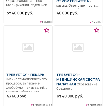
Образование: Среднее.
СТРОИТЕЛЬСТВА
2
Квалификация: отдельной
разряд. Ответственность..
роты патрульно-постовой
Выполняет работы при
от 40 000 руб.
40 000 руб.
службы полиции..
закладке зеленых
Полицейский отдельной...
насаждений, разбивке...
г Белово
г Мыски
ТРЕБУЕТСЯ - ПЕКАРЬ
ТРЕБУЕТСЯ -
Знание технологического
МЕДИЦИНСКАЯ СЕСТРА
процесса, выпекание
ПАЛАТНАЯ
Образование:
хлебобулочных изделий..
Среднее
Полный рабочий день..
профессиональное.
43 600 руб.
от 40 000 руб.
Коммуникабельность.
Ответственность.
г Междуреченск
г Киселевск
Дисциплинированность..