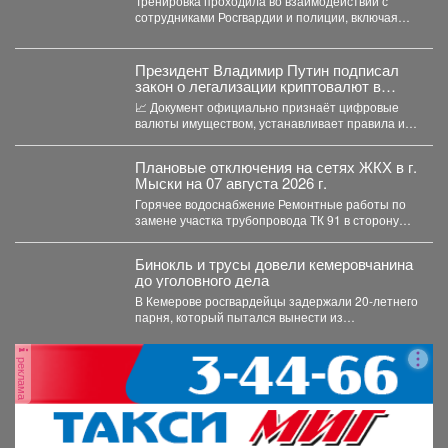
Тренировка проходила во взаимодействии с
ситуациях на предстоящих выборах.
сотрудниками Росгвардии и полиции, включая
специалистов кинологической службы.
Президент Владимир Путин подписал
закон о легализации криптовалют в
России.
📈 Документ официально признаёт цифровые
валюты имуществом, устанавливает правила их
оборота и гарантирует судебную защиту...
Плановые отключения на сетях ЖКХ в г.
Мыски на 07 августа 2026 г.
Горячее водоснабжение Ремонтные работы по
замене участка трубопровода ТК 91 в сторону
т.37 ул....
Бинокль и трусы довели кемеровчанина
до уголовного дела
В Кемерове росгвардейцы задержали 20-летнего
парня, который пытался вынести из
гипермаркета необычный комплектвещей. В...
реклама