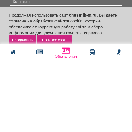
Контакты
Наши вакансии
Продолжая использовать сайт
chastnik-m.ru
, Вы даете
согласие на обработку файлов cookie, которые
Быстрые ссылки:
обеспечивают корректную работу сайта и сбора
информации для улучшения качества сервисов.
Установить приложение
Что такое cookie
Личный кабинет
Подать объявление
Объявления
Подать объявление в газету
Поздравить
Скачать газету "Частник-М"
Рекламодателям:
Бизнес-кабинет
Заказать рекламу
Оплата услуг:
Расценки