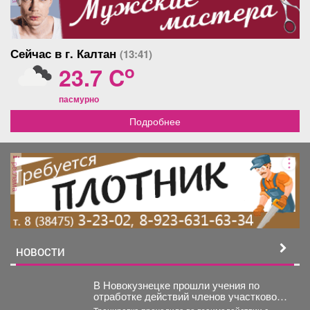
должностной...
Сейчас в г. Калтан
(13:41)
o
23.7 C
пасмурно
Подробнее
реклама
НОВОСТИ
В Новокузнецке прошли учения по
отработке действий членов участковой
избирательной комиссии в нештатных