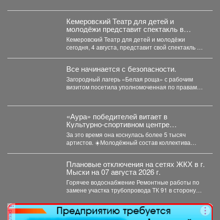
ходе личного досмотра в сумке подозреваемой
правоохранители...
Кемеровский Театр для детей и
молодёжи представит спектакль в
Москве
Кемеровский Театр для детей и молодёжи
сегодня, 4 августа, представит свой спектакль на
открытом международном...
Все начинается с безопасности.
Загородный лагерь «Белая роща» с рабочим
визитом посетила уполномоченная по правам
ребёнка в Кузбассе Ирина...
«Аура» победителей витает в
Культурно-спортивном центре
металлургов ЕВРАЗа уже больше 30
За это время она коснулась более 5 тысяч
лет.
артистов. ☀️Молодёжный состав коллектива
«Аура» получил...
Плановые отключения на сетях ЖКХ в г.
Мыски на 07 августа 2026 г.
Горячее водоснабжение Ремонтные работы по
замене участка трубопровода ТК 91 в сторону
т.37 ул....
реклама