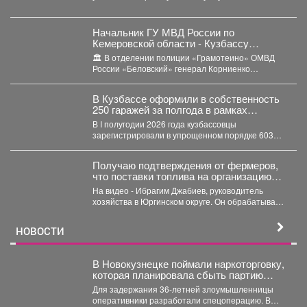
произошло недалеко от гимназии. ...
Начальник ГУ МВД России по
Кемеровской области - Кузбассу
Геннадий Корниенко проверил работу
🏛️ В отделении полиции «Грамотеино» ОМВД
подразделений отдела МВД России
России «Беловский» генерал Корниенко
«Беловский»
осмотрел служебные помещения, проверил
ведение...
В Кузбассе оформили в собственность
250 гаражей за полгода в рамках
«гаражной амнистии»
В I полугодии 2026 года кузбассовцы
зарегистрировали в упрощенном порядке 603
объекта: 250 гаражей и...
Получаю подтверждения от фермеров,
что поставки топлива на организацию
уборочной кампании уже начались.
На видео - Ибрагим Джабиев, руководитель
хозяйства в Юргинском округе. Он обрабатывает
более пяти тысяч...
НОВОСТИ
В Новокузнецке поймали наркоторговку,
которая планировала сбыть партию
карфентанила в особо крупном размере
Для задержания 36-летней злоумышленницы
оперативники разработали спецоперацию. В