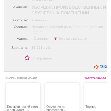
Афиша
Обучение
Проекты
УБОРЩИК ПРОИЗВОДСТВЕННЫХ И
Вакансия:
СЛУЖЕБНЫХ ПОМЕЩЕНИЙ
Занятость:
временно
Условия:
Неполный рабочий день/неполная рабочая
Товары
Поздравления
Погода
неделя.
Адрес:
г Осинники
Показать на карте
Зарплата:
35 221 руб.
В избранное
ТВ программа
Я - пенсионер
ТОВАРЫ, СКИДКИ, АКЦИИ
Косметический стол
Обучение по
Термос
с зеркалом+
профессии