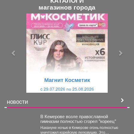
магазинов города
П
С
р
л
е
е
д
д
ы
у
д
ю
у
щ
щ
и
Магнит Косметик
и
й
c 29.07.2026 по 25.08.2026
й
НОВОСТИ
В Кемерове возле православной
гимназии полностью сгорел "кореец"
Накануне ночью в Кемерове огонь полностью
уничтожил корейскую легковушку. Это