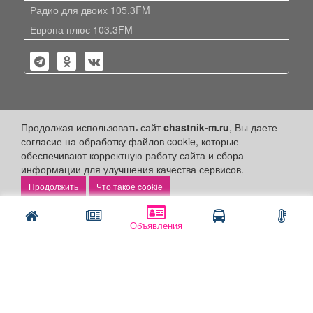
Радио для двоих 105.3FM
Европа плюс 103.3FM
Политика конфиденциальности
Продолжая использовать сайт
chastnik-m.ru
, Вы даете
согласие на обработку файлов cookie, которые
Публикации с пометкой «Реклама», «На правах рекламы»,
обеспечивают корректную работу сайта и сбора
«Партнёрский проект» оплачены рекламодателем.
информации для улучшения качества сервисов.
Редакция сайта не несет ответственности за достоверность
информации, содержащейся в рекламных материалах и
Что такое cookie
объявлениях.
+16
© 2006-2026
ООО "Частник-М"
Объявления