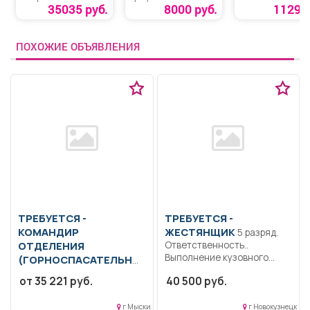
подсветка
«Лифтер»
35035 руб.
8000 руб.
1129 р
«ДОЛЬЧЕ»
ПОХОЖИЕ ОБЪЯВЛЕНИЯ
ТРЕБУЕТСЯ -
ТРЕБУЕТСЯ -
КОМАНДИР
ЖЕСТЯНЩИК
5 разряд.
ОТДЕЛЕНИЯ
Ответственность..
Выполнение кузовного
(ГОРНОСПАСАТЕЛЬНО
ремонта автотранспорта,
Й,
пожарной части)
от 35 221 руб.
40 500 руб.
контроль выполненных
Образование: Среднее
работы.....
профессиональное
г Мыски
г Новокузнецк