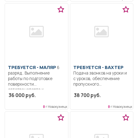
образование.
Обязательное
прохождение специальной
подготовки по...
ТРЕБУЕТСЯ - МАЛЯР
ТРЕБУЕТСЯ - ВАХТЕР
6
разряд.. Выполнение
Подача звонков на уроки и
работы по подготовке
с уроков, обеспечение
поверхности
пропускного...
автотранспорта к...
36 000 руб.
38 700 руб.
г Новокузнецк
г Новокузнецк