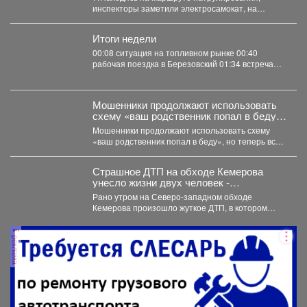
электросамоката, который перевозил
инспекторы заметили электросамокат, на
ребенка
котором находилась мать с ребенком без
мотошлемов....
Итоги недели
00:08 ситуация на топливном рынке 00:40
рабочая поездка в Березовский 01:34 встреча
со...
Мошенники продолжают использовать
схему «ваш родственник попал в беду»,
но теперь все чаще применяют
Мошенники продолжают использовать схему
современные технологии.
«ваш родственник попал в беду», но теперь все
чаще применяют современные...
Страшное ДТП на обходе Кемерова
унесло жизни двух человек -
подробности
Рано утром на Северо-западном обходе
Кемерова произошло жуткое ДТП, в котором
погибли два человека. ...
реклама