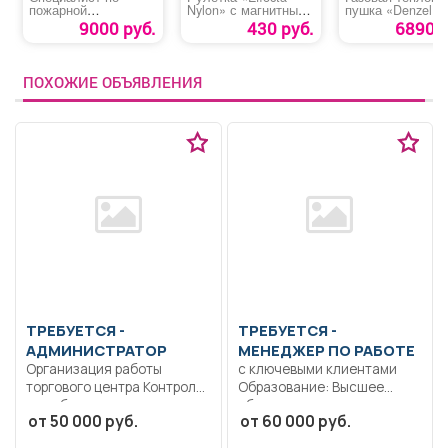
пожарной
Nylon» с магнитным
пушка «Denzel 
профилактике
зацепом
10»
9000 руб.
430 руб.
6890 р
ПОХОЖИЕ ОБЪЯВЛЕНИЯ
ТРЕБУЕТСЯ -
ТРЕБУЕТСЯ -
АДМИНИСТРАТОР
МЕНЕДЖЕР ПО РАБОТЕ
Организация работы
с ключевыми клиентами
торгового центра Контроль
Образование: Высшее
за соблюдением правил
образование —
от 50 000 руб.
от 60 000 руб.
для...
бакалавриат.. Работа с...