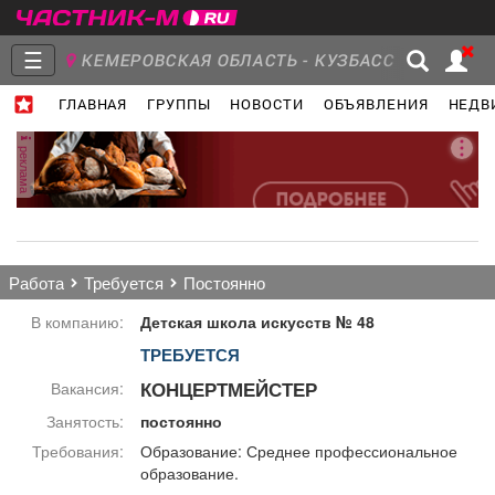
☰
КЕМЕРОВСКАЯ ОБЛАСТЬ - КУЗБАСС
ГЛАВНАЯ
ГРУППЫ
НОВОСТИ
ОБЪЯВЛЕНИЯ
НЕДВ
Главная
Группы
Новости
реклама
Объявления
Недвижимость
Услуги
работа
требуется
постоянно
В компанию:
Детская школа искусств № 48
ТРЕБУЕТСЯ
Работа
Транспорт
Компании
КОНЦЕРТМЕЙСТЕР
Вакансия:
Занятость:
постоянно
Требования:
Образование: Среднее профессиональное
образование.