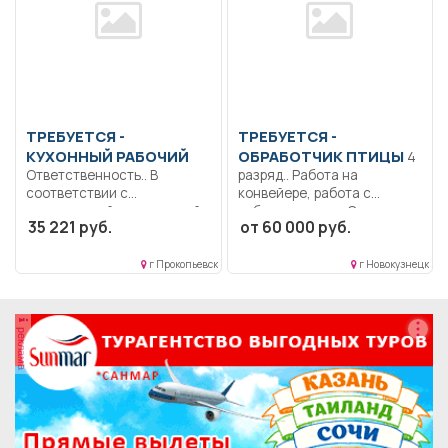
ТРЕБУЕТСЯ -
ТРЕБУЕТСЯ -
КУХОННЫЙ РАБОЧИЙ
ОБРАБОТЧИК ПТИЦЫ
4
Ответственность.. В
разряд.. Работа на
соответствии с
конвейере, работа с
должностной инструкцией,
субпродуктами.. Сменная...
35 221 руб.
от 60 000 руб.
утвержденной в
организации...
г Прокопьевск
г Новокузнецк
реклама