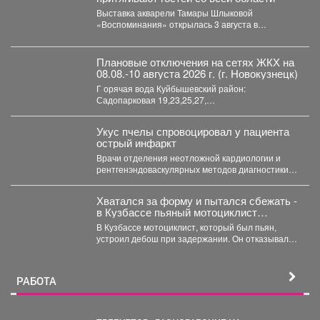
Выставка акварели Тамары Шлыковой
«Воспоминания» открылась 3 августа в
Центральной библиотеке Мысков и сразу стала...
Плановые отключения на сетях ЖКХ на
08.08.-10 августа 2026 г. (г. Новокузнецк)
Г орячая вода Куйбышевский район:
Садопарковая 19,23,25,27,
29,31,33,35,28/1,28/2,28,30,...
Укус пчелы спровоцировал у пациента
острый инфаркт
Врачи отделения неотложной кардиологии и
рентгенэндоваскулярных методов диагностики и
лечения Первой больницы спасли 45-летнего
пациента,...
Хватался за форму и пытался сбежать -
в Кузбассе пьяный мотоциклист
устроил "шоу" при задержании
В Кузбассе мотоциклист, который был пьян,
устроил дебош при задержании. Он отказывался
пройти в патрульный...
РАБОТА