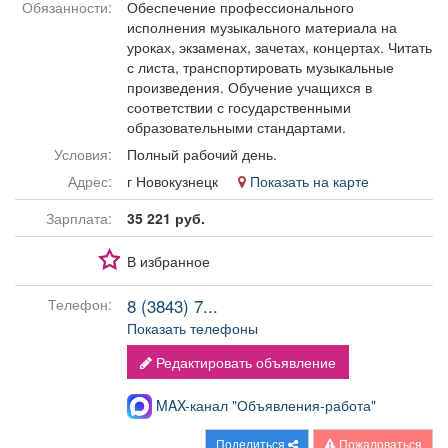
Обязанности:
Обеспечение профессионального
Афиша
Обучение
Проекты
исполнения музыкального материала на
уроках, экзаменах, зачетах, концертах. Читать
с листа, транспортировать музыкальные
произведения. Обучение учащихся в
соответствии с государственными
Товары
Поздравления
Погода
образовательными стандартами.
Условия:
Полный рабочий день.
Адрес:
г Новокузнецк
Показать на карте
Зарплата:
35 221 руб.
ТВ программа
Я - пенсионер
В избранное
8 (3843) 7...
Телефон:
Показать телефоны
Редактировать объявление
MAX-канал "Объявления-работа"
Поделиться
Пожаловаться