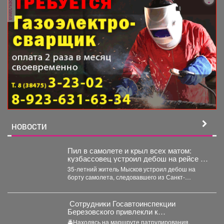
реклама
НОВОСТИ
Пил в самолете и крыл всех матом:
кузбассовец устроил дебош на рейсе из
Петербурга
35-летний житель Мысков устроил дебош на
борту самолета, следовавшего из Санкт-
Петербурга в Новокузнецк. Мужчина пил...
‍ Сотрудники Госавтоинспекции
Березовского привлекли к
ответственности водителя
🚔Находясь на маршруте патрулирования,