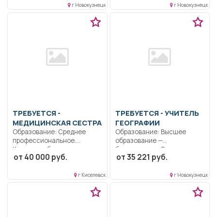
г Новокузнецк
г Новокузнецк
ТРЕБУЕТСЯ -
ТРЕБУЕТСЯ - УЧИТЕЛЬ
МЕДИЦИНСКАЯ СЕСТРА
ГЕОГРАФИИ
Образование: Среднее
Образование: Высшее
профессиональное.
образование —
Коммуникабельность.
бакалавриат.. Согласно
от 40 000 руб.
от 35 221 руб.
Ответственность.
должностной инструкции..
Дисциплинированность..
Полный...
Выполнение должностных
г Киселевск
г Новокузнецк
обязанностей согласно...