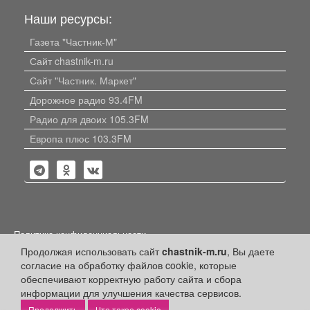
Наши ресурсы:
Газета "Частник-М"
Сайт chastnik-m.ru
Сайт "Частник. Маркет"
Дорожное радио 93.4FM
Радио для двоих 105.3FM
Европа плюс 103.3FM
Политика конфиденциальности
Продолжая использовать сайт
chastnik-m.ru
, Вы даете
Публикации с пометкой «Реклама», «На правах рекламы»,
согласие на обработку файлов cookie, которые
«Партнёрский проект» оплачены рекламодателем.
Редакция сайта не несет ответственности за достоверность
обеспечивают корректную работу сайта и сбора
информации, содержащейся в рекламных материалах и
информации для улучшения качества сервисов.
объявлениях.
Что такое cookie